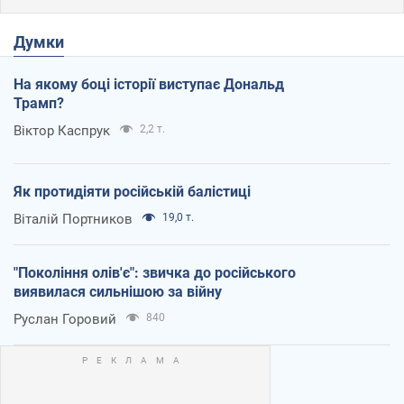
Думки
На якому боці історії виступає Дональд
Трамп?
Віктор Каспрук
2,2 т.
Як протидіяти російській балістиці
Віталій Портников
19,0 т.
"Покоління олів'є": звичка до російського
виявилася сильнішою за війну
Руслан Горовий
840