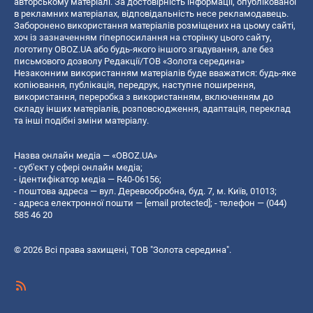
авторському матеріалі. За достовірність інформації, опублікованої
в рекламних матеріалах, відповідальність несе рекламодавець.
Заборонено використання матеріалів розміщених на цьому сайті,
хоч із зазначенням гіперпосилання на сторінку цього сайту,
логотипу OBOZ.UA або будь-якого іншого згадування, але без
письмового дозволу Редакції/ТОВ «Золота середина»
Незаконним використанням матеріалів буде вважатися: будь-яке
копiювання, публiкацiя, передрук, наступне поширення,
використання, переробка з використанням, включенням до
складу інших матеріалів, розповсюдження, адаптація, переклад
та інші подібні зміни матеріалу.
Назва онлайн медіа — «OBOZ.UA»
- суб'єкт у сфері онлайн медіа;
- ідентифікатор медіа — R40-06156;
- поштова адреса — вул. Деревообробна, буд. 7, м. Київ, 01013;
- адреса електронної пошти —
[email protected]
; - телефон — (044)
585 46 20
© 2026 Всі права захищені, ТОВ "Золота середина".