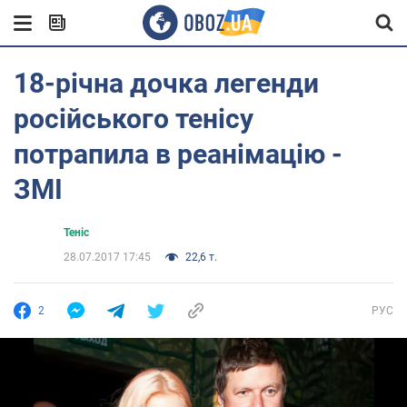
18-річна дочка легенди
російського тенісу
потрапила в реанімацію -
ЗМІ
Теніс
28.07.2017 17:45
22,6 т.
2
РУС