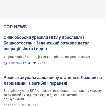
TOP NEWS
Сили оборони уразили НПЗ у Ярославлі і
Башкортостані: Зеленський розкрив деталі
операції. Фото і відео
У промисловій зоні зафіксовано кілька осередків пожежі
20,6 т.
6.08.2026 12:54
Росія атакувала залізничну станцію в Лозовій на
Харківщині: є загиблі і поранені
Внаслідок удару БПЛА пошкоджено вокзал, контактну мережу
та рухомий склад, рух поїздів до станції тимчасово
призупинили
2,4 т.
6.08.2026 11:57