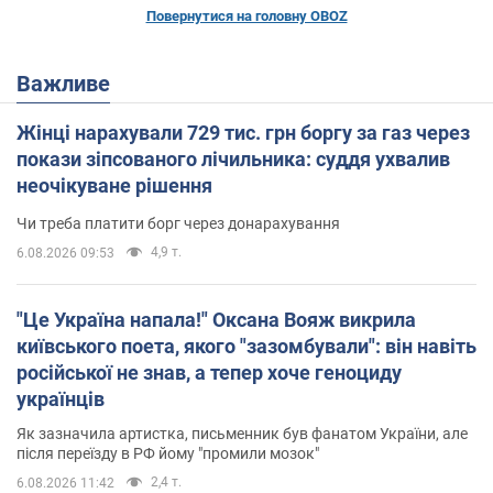
Повернутися на головну OBOZ
Важливе
Жінці нарахували 729 тис. грн боргу за газ через
покази зіпсованого лічильника: суддя ухвалив
неочікуване рішення
Чи треба платити борг через донарахування
4,9 т.
6.08.2026 09:53
"Це Україна напала!" Оксана Вояж викрила
київського поета, якого "зазомбували": він навіть
російської не знав, а тепер хоче геноциду
українців
Як зазначила артистка, письменник був фанатом України, але
після переїзду в РФ йому "промили мозок"
2,4 т.
6.08.2026 11:42