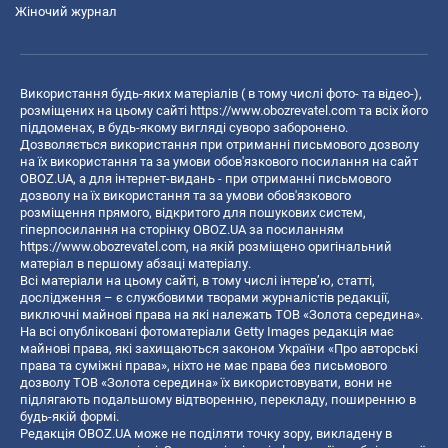
Жіночий журнал
Використання будь-яких матеріалів ( в тому числі фото- та відео-),
розміщених на цьому сайті
https://www.obozrevatel.com
та всіх його
піддоменах, в будь-якому вигляді суворо заборонено.
Дозволяється використання при отриманні письмового дозволу
на їх використання та за умови обов'язкового посилання на сайт
OBOZ.UA, а для інтернет-видань - при отриманні письмового
дозволу на їх використання та за умови обов'язкового
розміщення прямого, відкритого для пошукових систем,
гіперпосилання на сторінку OBOZ.UA за посиланням
https://www.obozrevatel.com
, на якій розміщено оригінальний
матеріал в першому абзаці матеріалу.
Всі матеріали на цьому сайті, в тому числі інтерв’ю, статті,
дослідження – є службовими творами журналістів редакції,
виключні майнові права на які належать ТОВ «Золота середина».
На всі опубліковані фотоматеріали Getty Images редакція має
майнові права, які захищаються законом України «Про авторські
права та суміжні права», ніхто не має права без письмового
дозволу ТОВ «Золота середина» їх використовувати, вони не
підлягають подальшому відтворенню, перекладу, поширенню в
будь-якій формі.
Редакція OBOZ.UA може не поділяти точку зору, викладену в