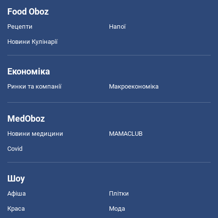
Food Oboz
Рецепти
Напої
Новини Кулінарії
Економіка
Ринки та компанії
Макроекономіка
MedOboz
Новини медицини
MAMACLUB
Covid
Шоу
Афіша
Плітки
Краса
Мода