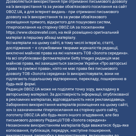
Дозволяється використання при отриманні письмового дозволу
на їх використання та за умови обов'язкового посилання на сайт
OBOZ.UA, а для інтернет-видань - при отриманні письмового
дозволу на їх використання та за умови обов'язкового
розміщення прямого, відкритого для пошукових систем,
гіперпосилання на сторінку OBOZ.UA за посиланням
https://www.obozrevatel.com
, на якій розміщено оригінальний
матеріал в першому абзаці матеріалу.
Всі матеріали на цьому сайті, в тому числі інтерв’ю, статті,
дослідження – є службовими творами журналістів редакції,
виключні майнові права на які належать ТОВ «Золота середина».
На всі опубліковані фотоматеріали Getty Images редакція має
майнові права, які захищаються законом України «Про авторські
права та суміжні права», ніхто не має права без письмового
дозволу ТОВ «Золота середина» їх використовувати, вони не
підлягають подальшому відтворенню, перекладу, поширенню в
будь-якій формі.
Редакція OBOZ.UA може не поділяти точку зору, викладену в
авторському матеріалі. За достовірність інформації, опублікованої
в рекламних матеріалах, відповідальність несе рекламодавець.
Заборонено використання матеріалів розміщених на цьому сайті,
хоч із зазначенням гіперпосилання на сторінку цього сайту,
логотипу OBOZ.UA або будь-якого іншого згадування, але без
письмового дозволу Редакції/ТОВ «Золота середина»
Незаконним використанням матеріалів буде вважатися: будь-яке
копiювання, публiкацiя, передрук, наступне поширення,
використання, переробка з використанням, включенням до