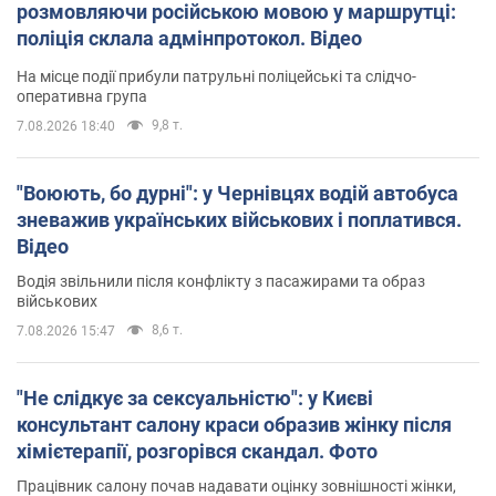
розмовляючи російською мовою у маршрутці:
поліція склала адмінпротокол. Відео
На місце події прибули патрульні поліцейські та слідчо-
оперативна група
9,8 т.
7.08.2026 18:40
"Воюють, бо дурні": у Чернівцях водій автобуса
зневажив українських військових і поплатився.
Відео
Водія звільнили після конфлікту з пасажирами та образ
військових
8,6 т.
7.08.2026 15:47
"Не слідкує за сексуальністю": у Києві
консультант салону краси образив жінку після
хімієтерапії, розгорівся скандал. Фото
Працівник салону почав надавати оцінку зовнішності жінки,