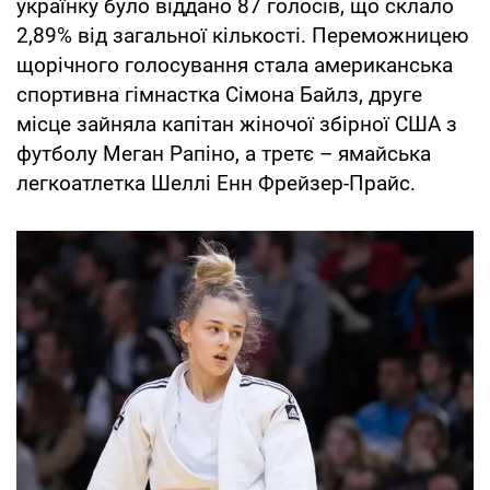
українку було віддано 87 голосів, що склало
2,89% від загальної кількості. Переможницею
щорічного голосування стала американська
спортивна гімнастка Сімона Байлз, друге
місце зайняла капітан жіночої збірної США з
футболу Меган Рапіно, а третє – ямайська
легкоатлетка Шеллі Енн Фрейзер-Прайс.