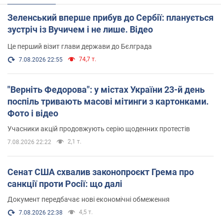
Зеленський вперше прибув до Сербії: планується
зустріч із Вучичем і не лише. Відео
Це перший візит глави держави до Бєлграда
74,7 т.
7.08.2026 22:55
"Верніть Федорова": у містах України 23-й день
поспіль тривають масові мітинги з картонками.
Фото і відео
Учасники акцій продовжують серію щоденних протестів
2,1 т.
7.08.2026 22:22
Сенат США схвалив законопроєкт Грема про
санкції проти Росії: що далі
Документ передбачає нові економічні обмеження
4,5 т.
7.08.2026 22:38