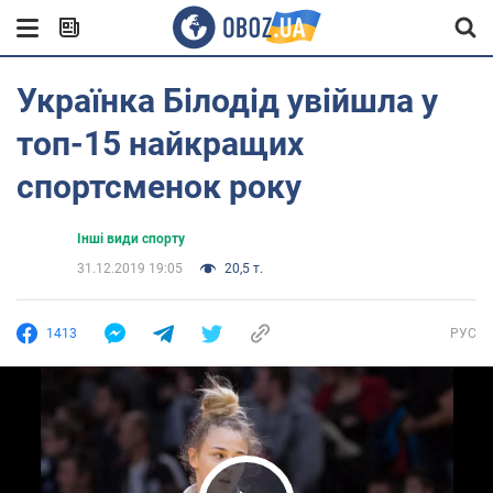
Українка Білодід увійшла у
топ-15 найкращих
спортсменок року
Інші види спорту
31.12.2019 19:05
20,5 т.
1413
РУС