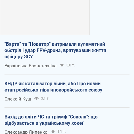
"Варта" та "Новатор" витримали кулеметний
обстріл і удар FPV-дрона, врятувавши життя
офіцеру ЗСУ
Українська Бронетехніка
3,0 т.
КНДР як каталізатор війни, або Про новий
етап російсько-північнокорейського союзу
Олексій Кущ
3,1 т.
Вихід до еліти ЧС та тріумф "Сокола": що
відбувається в українському хокеї
Олександр Липенко
1,1 т.