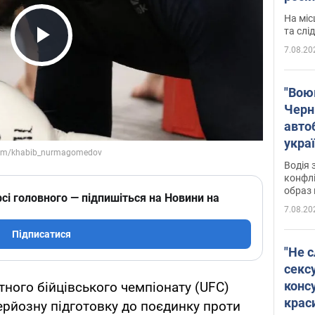
полі
На міс
Віде
та слі
7.08.20
Play Video
"Воюю
Черн
авто
укра
і поп
Водія 
конфлі
образ 
сі головного — підпишіться на Новини на
7.08.20
Підписатися
"Не с
сексу
конс
ного бійцівського чемпіонату (UFC)
крас
ерйозну підготовку до поєдинку проти