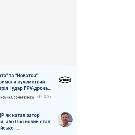
рта" та "Новатор"
римали кулеметний
тріл і удар FPV-дрона,
тувавши життя
3,0 т.
їнська Бронетехніка
церу ЗСУ
Р як каталізатор
ни, або Про новий етап
ійсько-
нічнокорейського