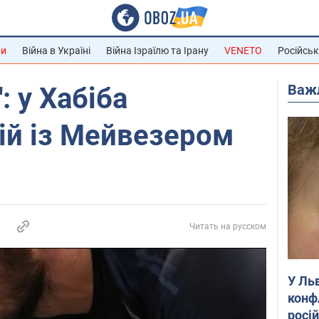
ни
Війна в Україні
Війна Ізраїлю та Ірану
VENETO
Російськ
Важ
: у Хабіба
ій із Мейвезером
Читать на русском
У Ль
конф
росі