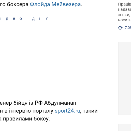
після
го боксера
Флойда Мейвезера
.
Праців
розг
надава
жінки,
Фото
ідео дня
носить
7.0
ренер бійця із РФ Абдулманап
н в інтерв'ю порталу
sport24.ru
, такий
а правилами боксу.