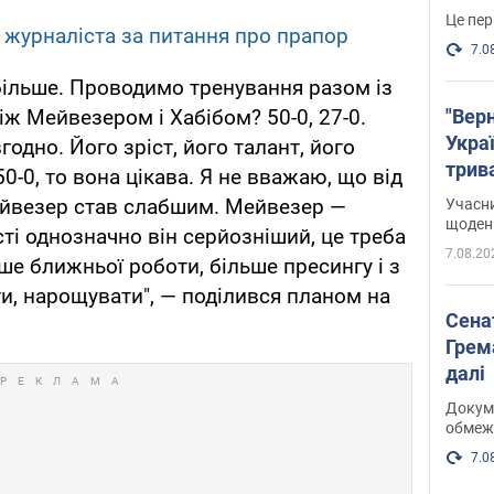
Це пер
 журналіста за питання про прапор
7.0
більше. Проводимо тренування разом із
"Верн
іж Мейвезером і Хабібом? 50-0, 27-0.
Украї
дно. Його зріст, його талант, його
трив
0-0, то вона цікава. Я не вважаю, що від
карт
ейвезер став слабшим. Мейвезер —
Учасн
щоденн
ті однозначно він серйозніший, це треба
7.08.20
ьше ближньої роботи, більше пресингу і з
, нарощувати", — поділився планом на
Сена
Грема
далі
Докуме
обмеж
7.0