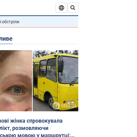
і обстріли
ливе
вові жінка спровокувала
лікт, розмовляючи
йською мовою у маршрутці: