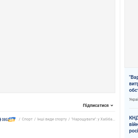
"Ва
вит
обс
вря
Укра
офі
Підписатися
КНД
Спорт
Інші види спорту
''Нарощувати'': у Хабіба...
вій
рос
пів