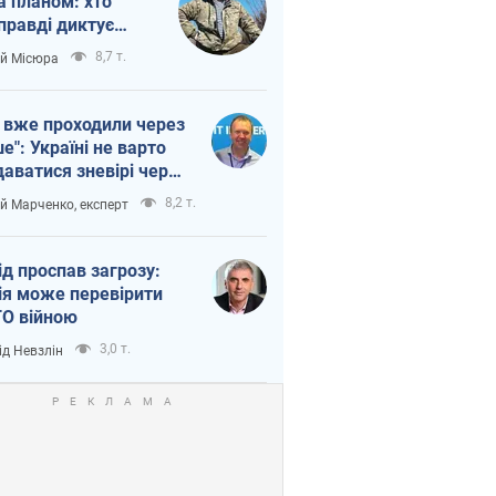
а планом: хто
правді диктує
п війни
8,7 т.
ій Місюра
 вже проходили через
ше": Україні не варто
даватися зневірі через
етний терор
8,2 т.
ій Марченко, експерт
ід проспав загрозу:
ія може перевірити
О війною
3,0 т.
ід Невзлін