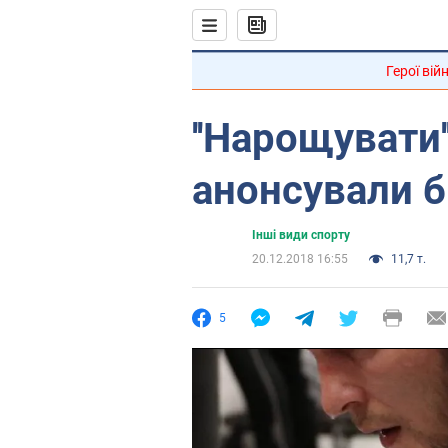
Герої вій
''Нарощувати''
анонсували б
Інші види спорту
20.12.2018 16:55
11,7 т.
5