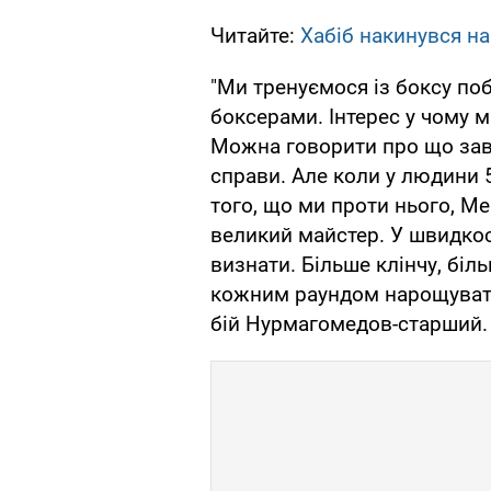
Читайте:
Хабіб накинувся на
"Ми тренуємося із боксу по
боксерами. Інтерес у чому м
Можна говорити про що завго
справи. Але коли у людини 5
того, що ми проти нього, М
великий майстер. У швидкос
визнати. Більше клінчу, біл
кожним раундом нарощувати
бій Нурмагомедов-старший.