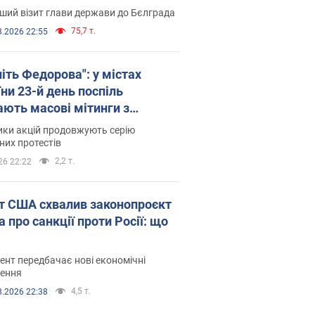
ший візит глави держави до Бєлграда
75,7 т.
8.2026 22:55
іть Федорова": у містах
ни 23-й день поспіль
ають масові мітинги з
онками. Фото і відео
ики акцій продовжують серію
их протестів
2,2 т.
26 22:22
т США схвалив законопроєкт
 про санкції проти Росії: що
нт передбачає нові економічні
ення
4,5 т.
8.2026 22:38