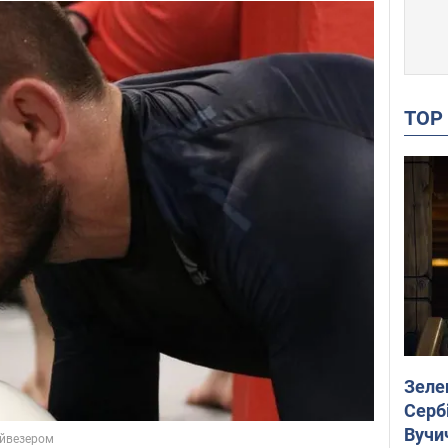
TO
Зеле
Сербі
Вучи