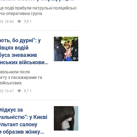
ція склала адмінпротокол.
це події прибули патрульні поліцейські
о
дчо-оперативна група
9,8 т.
26 18:40
ть, бо дурні": у
івцях водій
буса зневажив
їнських військових
латився. Відео
звільнили після
кту з пасажирами та
військових
8,7 т.
26 15:47
лідкує за
альністю": у Києві
ультант салону
и образив жінку