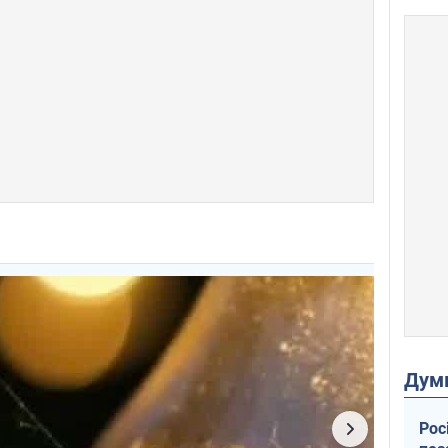
Дум
Рос