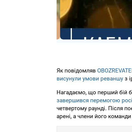
Як повідомляв
OBOZREVATE
висунули умови реваншу
з 
Нагадаємо, що перший бій б
завершився перемогою рос
четвертому раунді. Після п
арені, а члени його команд