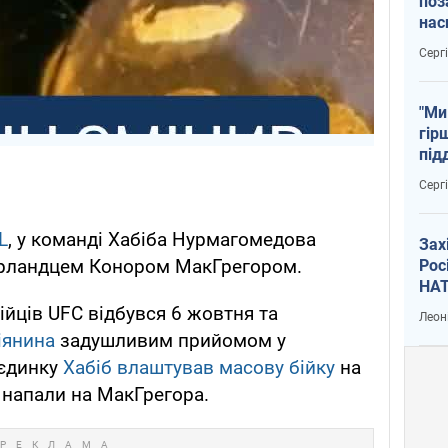
поз
нас
тем
Серг
"Ми
гір
під
рак
Серг
L
, у команді Хабіба Нурмагомедова
Зах
ірландцем Конором МакГрегором.
Рос
НАТ
ійців UFC відбувся 6 жовтня та
Леон
іянина
задушливим прийомом у
оєдинку
Хабіб влаштував масову бійку
на
и напали на МакГрегора.