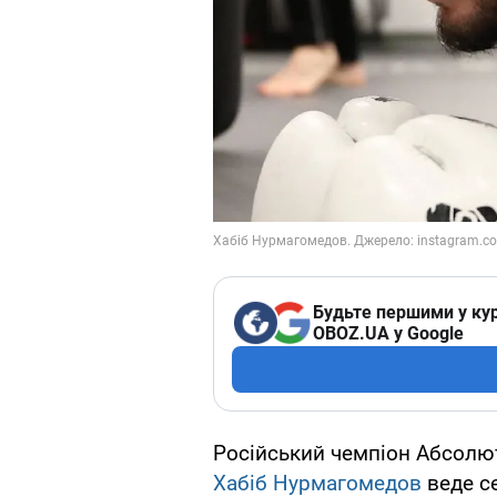
Будьте першими у кур
OBOZ.UA у Google
Російський чемпіон Абсолют
Хабіб Нурмагомедов
веде с