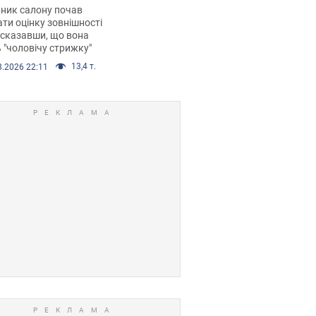
 хімієтерапії,
ник салону почав
орівся скандал.
ти оцінку зовнішності
 сказавши, що вона
 "чоловічу стрижку"
13,4 т.
8.2026 22:11