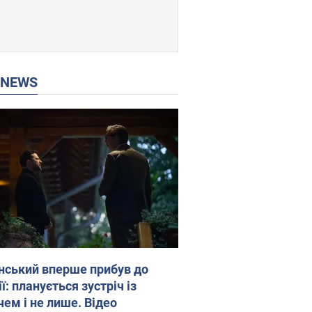
P NEWS
нський вперше прибув до
ї: планується зустріч із
чем і не лише. Відео