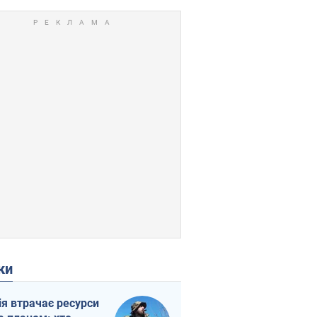
ки
ія втрачає ресурси