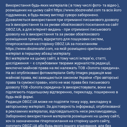
Використання будь-яких матеріалів ( в тому числі фото- та відео-),
розміщених на цьому сайті
https://www.obozrevatel.com
та всіх його
піддоменах, в будь-якому вигляді суворо заборонено.
Дозволяється використання при отриманні письмового дозволу
на їх використання та за умови обов'язкового посилання на сайт
OBOZ.UA, а для інтернет-видань - при отриманні письмового
дозволу на їх використання та за умови обов'язкового
розміщення прямого, відкритого для пошукових систем,
гіперпосилання на сторінку OBOZ.UA за посиланням
https://www.obozrevatel.com
, на якій розміщено оригінальний
матеріал в першому абзаці матеріалу.
Всі матеріали на цьому сайті, в тому числі інтерв’ю, статті,
дослідження – є службовими творами журналістів редакції,
виключні майнові права на які належать ТОВ «Золота середина».
На всі опубліковані фотоматеріали Getty Images редакція має
майнові права, які захищаються законом України «Про авторські
права та суміжні права», ніхто не має права без письмового
дозволу ТОВ «Золота середина» їх використовувати, вони не
підлягають подальшому відтворенню, перекладу, поширенню в
будь-якій формі.
Редакція OBOZ.UA може не поділяти точку зору, викладену в
авторському матеріалі. За достовірність інформації, опублікованої
в рекламних матеріалах, відповідальність несе рекламодавець.
Заборонено використання матеріалів розміщених на цьому сайті,
хоч із зазначенням гіперпосилання на сторінку цього сайту,
логотипу OBOZ.UA або будь-якого іншого згадування, але без