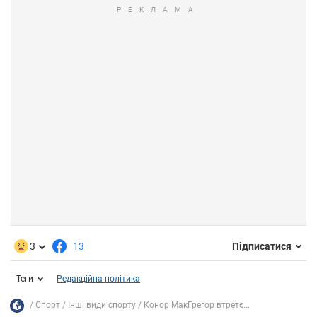
3
13
Підписатися
Теги
Редакційна політика
Спорт
Інші види спорту
Конор МакГрегор втретє...