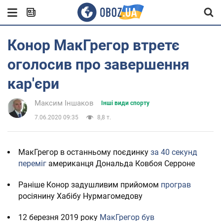
Конор МакГрегор втретє
оголосив про завершення
кар'єри
Максим Іншаков
Інші види спорту
7.06.2020 09:35
8,8 т.
МакГрегор в останньому поєдинку
за 40 секунд
переміг
американця Дональда Ковбоя Серроне
Раніше Конор задушливим прийомом
програв
росіянину Хабібу Нурмагомедову
12 березня 2019 року
МакГрегор
був