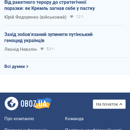
Від ракетного терору до стратегічної
поразки: як Кремль загнав себе у пастку
Юрій Федоренко (військовий)
1,2 т.
Захід зобов'язаний зупинити путінський
геноцид українців
Леонід Невзлін
5,3 т.
Всі думки
На початок
Про компанію
Команда