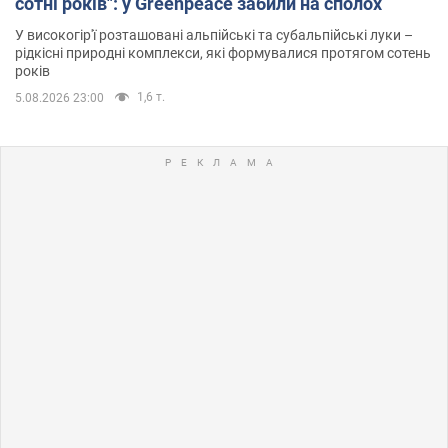
сотні років": у Greenpeace забили на сполох
У високогір'ї розташовані альпійські та субальпійські луки –
рідкісні природні комплекси, які формувалися протягом сотень
років
1,6 т.
5.08.2026 23:00