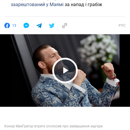
заарештований у Маямі
за напад і грабіж
13
РУС
Play Video