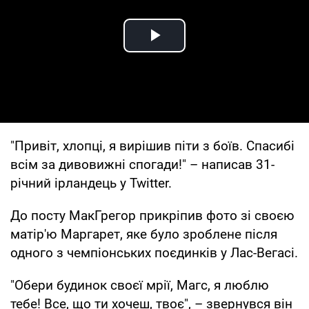
Play Video
"Привіт, хлопці, я вирішив піти з боїв. Спасибі
всім за дивовижні спогади!" – написав 31-
річний ірландець у Twitter.
До посту МакГрегор прикріпив фото зі своєю
матір'ю Маргарет, яке було зроблене після
одного з чемпіонських поєдинків у Лас-Вегасі.
"Обери будинок своєї мрії, Магс, я люблю
тебе! Все, що ти хочеш, твоє", – звернувся він