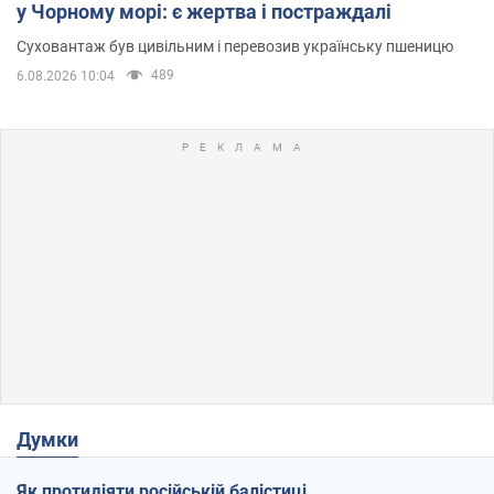
у Чорному морі: є жертва і постраждалі
Суховантаж був цивільним і перевозив українську пшеницю
489
6.08.2026 10:04
Думки
Як протидіяти російській балістиці