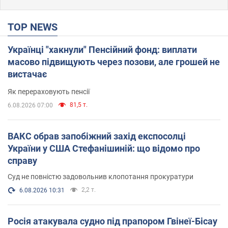
TOP NEWS
Українці "хакнули" Пенсійний фонд: виплати
масово підвищують через позови, але грошей не
вистачає
Як перераховують пенсії
81,5 т.
6.08.2026 07:00
ВАКС обрав запобіжний захід експосолці
України у США Стефанішиній: що відомо про
справу
Суд не повністю задовольнив клопотання прокуратури
2,2 т.
6.08.2026 10:31
Росія атакувала судно під прапором Гвінеї-Бісау