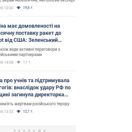
19,6 т.
26 12:00
їна має домовленості на
сячну поставку ракет до
iot від США: Зеленський
рив подробиці
акож веде активні переговори з
ейськими партнерами
1,1 т.
26 14:08
а про учнів та підтримувала
гогів: внаслідок удару РФ по
щині загинула директорка
ького ліцею, її чоловік та онук
пам'ять жертвам російського терору
12,1 т.
26 13:32