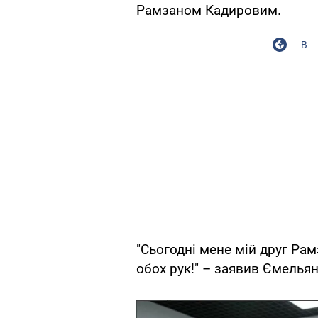
Рамзаном Кадировим.
В
"Сьогодні мене мій друг Ра
обох рук!" – заявив Ємелья