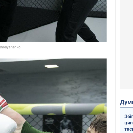
Дум
Збі
цин
тає