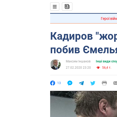
Герої вій
Кадиров "жор
побив Ємель
Максим Іншаков
Інші види спо
27.02.2020 23:20
56,4 т.
13