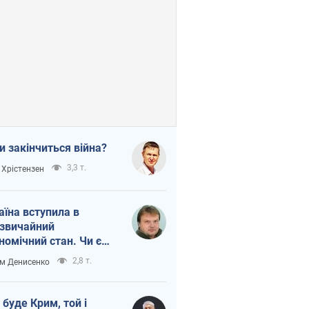
и закінчиться війна?
3,3 т.
 Хрістензен
аїна вступила в
звичайний
номічний стан. Чи є
тло вкінці тунелю?
2,8 т.
м Денисенко
 буде Крим, той і