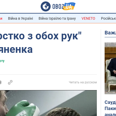
ни
Війна в Україні
Війна Ізраїлю та Ірану
VENETO
Російськ
Важ
стко з обох рук"
яненка
рту
Читать на русском
Сауд
Паки
анал