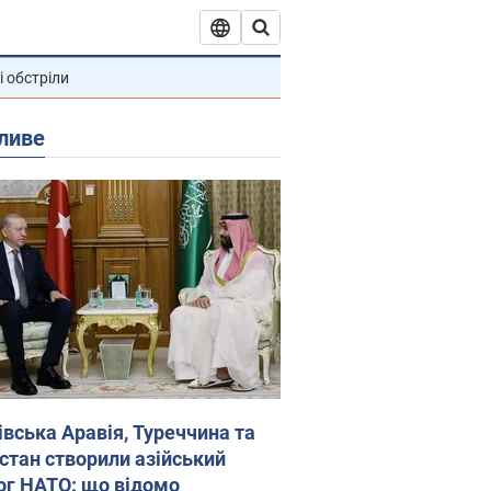
і обстріли
ливе
івська Аравія, Туреччина та
стан створили азійський
ог НАТО: що відомо