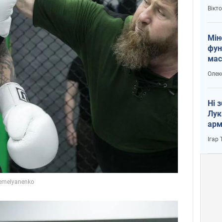
і Пу
Вікт
Мін
фун
мас
Олек
Ні 
Лук
арм
Ігар