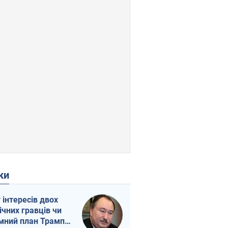
ки
г інтересів двох
ічних гравців чи
мний план Трампа