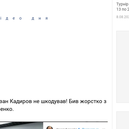
до ч
Турнір
осно
13 по 
8.08.20
ідео дня
мзан Кадиров не шкодував! Бив жорстко з
ненко.