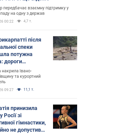
р передбачає взаємну підтримку у
ападу на одну з держав
4,7 т.
26 00:22
рикарпатті після
альної спеки
шла потужна
а: дороги
творились на
 накрила Івано-
. Відео
івщину та курортний
ель
11,1 т.
26 09:27
атія принизила
у Росії зі
тивної гімнастики,
ійно не допустивши