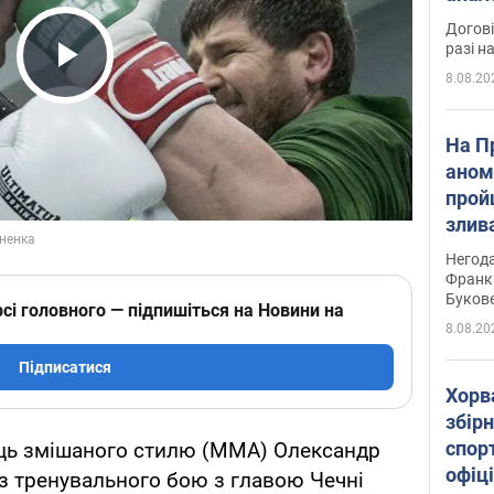
Догові
разі н
8.08.20
Play Video
На П
аном
прой
злив
пере
Негода
річки
Франк
Буков
сі головного — підпишіться на Новини на
8.08.20
Підписатися
Хорв
збірн
спор
ць змішаного стилю (ММА) Олександр
офіц
з тренувального бою з главою Чечні