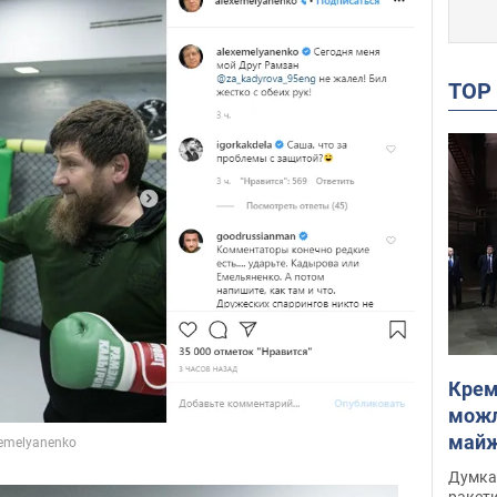
TO
Крем
можл
майже
Інте
Думка,
ракети