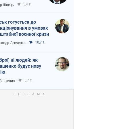
тіна?
5,4 т.
ор Швець
ськ готується до
кціонування в умовах
штабної воєнної кризи
10,7 т.
сандр Левченко
зброї, ні людей: як
ашенко будує нову
ію
5,7 т.
 Тишкевич