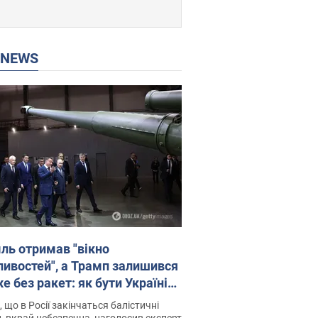
P NEWS
ль отримав "вікно
ивостей", а Трамп залишився
 без ракет: як бути Україні?
рв’ю з Мельником
 що в Росії закінчаться балістичні
, вкрай небезпечна, наголосив експерт