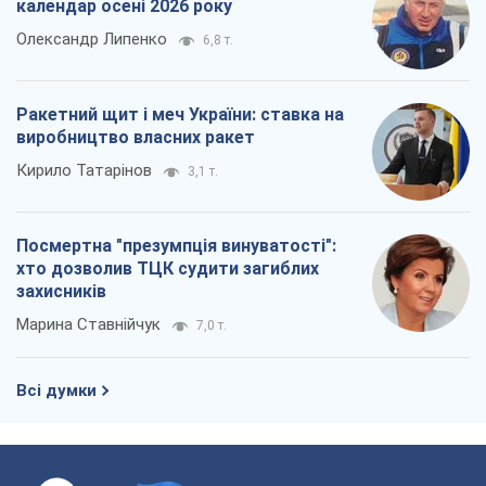
календар осені 2026 року
Олександр Липенко
6,8 т.
Ракетний щит і меч України: ставка на
виробництво власних ракет
Кирило Татарінов
3,1 т.
Посмертна "презумпція винуватості":
хто дозволив ТЦК судити загиблих
захисників
Марина Ставнійчук
7,0 т.
Всі думки