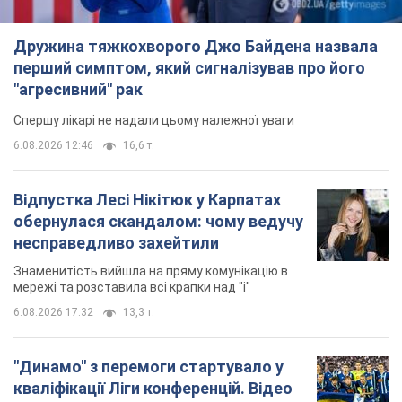
Дружина тяжкохворого Джо Байдена назвала
перший симптом, який сигналізував про його
"агресивний" рак
Спершу лікарі не надали цьому належної уваги
6.08.2026 12:46
16,6 т.
Відпустка Лесі Нікітюк у Карпатах
обернулася скандалом: чому ведучу
несправедливо захейтили
Знаменитість вийшла на пряму комунікацію в
мережі та розставила всі крапки над "і"
6.08.2026 17:32
13,3 т.
"Динамо" з перемоги стартувало у
кваліфікації Ліги конференцій. Відео