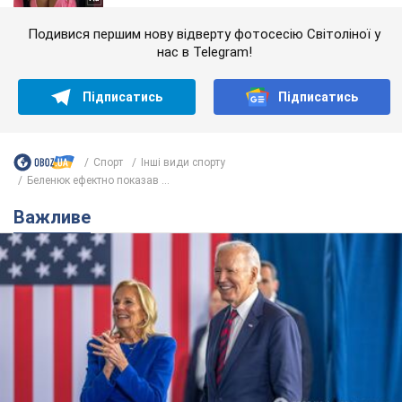
Подивися першим нову відверту фотосесію Світоліної у
нас в Telegram!
Підписатись
Підписатись
Спорт
Інші види спорту
Беленюк ефектно показав ...
Важливе