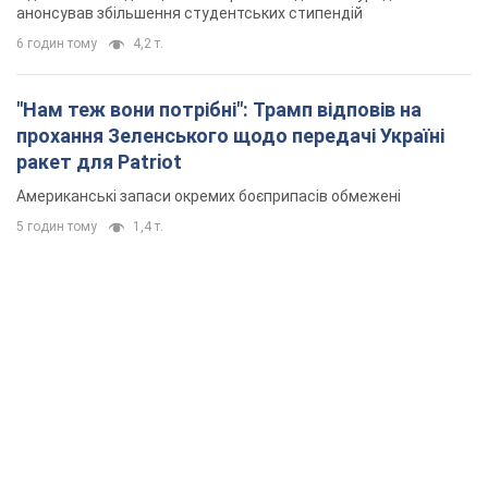
анонсував збільшення студентських стипендій
6 годин тому
4,2 т.
"Нам теж вони потрібні": Трамп відповів на
прохання Зеленського щодо передачі Україні
ракет для Patriot
Американські запаси окремих боєприпасів обмежені
5 годин тому
1,4 т.