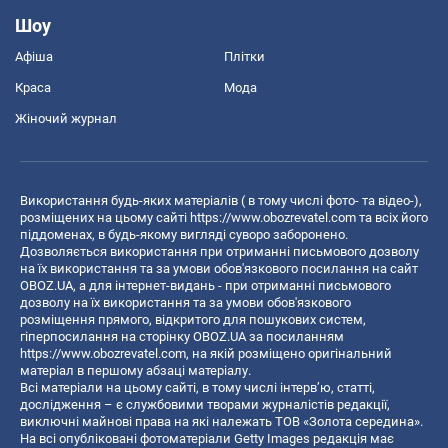
Шоу
Афіша
Плітки
Краса
Мода
Жіночий журнал
Використання будь-яких матеріалів ( в тому числі фото- та відео-),
розміщених на цьому сайті
https://www.obozrevatel.com
та всіх його
піддоменах, в будь-якому вигляді суворо заборонено.
Дозволяється використання при отриманні письмового дозволу
на їх використання та за умови обов'язкового посилання на сайт
OBOZ.UA, а для інтернет-видань - при отриманні письмового
дозволу на їх використання та за умови обов'язкового
розміщення прямого, відкритого для пошукових систем,
гіперпосилання на сторінку OBOZ.UA за посиланням
https://www.obozrevatel.com
, на якій розміщено оригінальний
матеріал в першому абзаці матеріалу.
Всі матеріали на цьому сайті, в тому числі інтерв’ю, статті,
дослідження – є службовими творами журналістів редакції,
виключні майнові права на які належать ТОВ «Золота середина».
На всі опубліковані фотоматеріали Getty Images редакція має