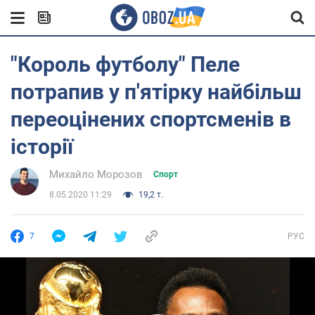
"Король футболу" Пеле
потрапив у п'ятірку найбільш
переоцінених спортсменів в
історії
Михайло Морозов
Спорт
8.05.2020 11:29
19,2 т.
7
РУС