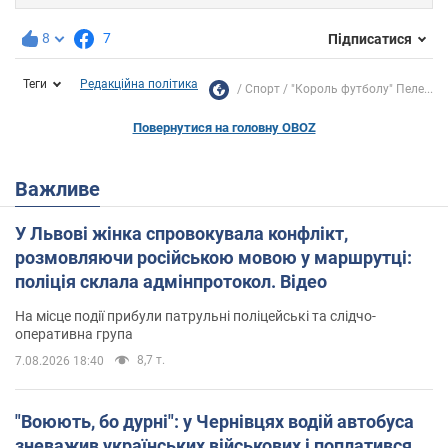
8
7
Підписатися
Теги
Редакційна політика
Спорт
"Король футболу" Пеле...
Повернутися на головну OBOZ
Важливе
У Львові жінка спровокувала конфлікт,
розмовляючи російською мовою у маршрутці:
поліція склала адмінпротокол. Відео
На місце події прибули патрульні поліцейські та слідчо-
оперативна група
8,7 т.
7.08.2026 18:40
"Воюють, бо дурні": у Чернівцях водій автобуса
зневажив українських військових і поплатився.