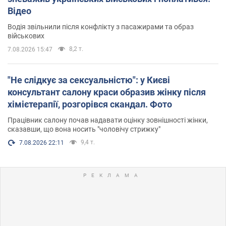
Відео
Водія звільнили після конфлікту з пасажирами та образ
військових
8,2 т.
7.08.2026 15:47
"Не слідкує за сексуальністю": у Києві
консультант салону краси образив жінку після
хімієтерапії, розгорівся скандал. Фото
Працівник салону почав надавати оцінку зовнішності жінки,
сказавши, що вона носить "чоловічу стрижку"
9,4 т.
7.08.2026 22:11