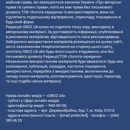
майнові права, які захищаються законом України «Про авторські
права та суміжні права», ніхто не має права без письмового
дозволу ТОВ «Золота середина» їх використовувати, вони не
підлягають подальшому відтворенню, перекладу, поширенню в
будь-якій формі.
Редакція OBOZ.UA може не поділяти точку зору, викладену в
авторському матеріалі. За достовірність інформації, опублікованої
в рекламних матеріалах, відповідальність несе рекламодавець.
Заборонено використання матеріалів розміщених на цьому сайті,
хоч із зазначенням гіперпосилання на сторінку цього сайту,
логотипу OBOZ.UA або будь-якого іншого згадування, але без
письмового дозволу Редакції/ТОВ «Золота середина»
Незаконним використанням матеріалів буде вважатися: будь-яке
копiювання, публiкацiя, передрук, наступне поширення,
використання, переробка з використанням, включенням до
складу інших матеріалів, розповсюдження, адаптація, переклад
та інші подібні зміни матеріалу.
Назва онлайн медіа — «OBOZ.UA»
- суб'єкт у сфері онлайн медіа;
- ідентифікатор медіа — R40-06156;
- поштова адреса — вул. Деревообробна, буд. 7, м. Київ, 01013;
- адреса електронної пошти —
[email protected]
; - телефон — (044)
585 46 20