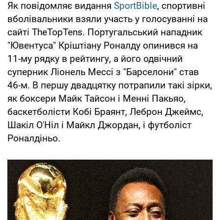
Як повідомляє видання
SportBible
, спортивні
вболівальники взяли участь у голосуванні на
сайті TheTopTens. Португальський нападник
"Ювентуса" Кріштіану Роналду опинився на
11-му рядку в рейтингу, а його одвічний
суперник Ліонель Мессі з "Барселони" став
46-м. В першу двадцятку потрапили такі зірки,
як боксери Майк Тайсон і Менні Пакьяо,
баскетболісти Кобі Браянт, Леброн Джеймс,
Шакіл О'Ніл і Майкл Джордан, і футболіст
Роналдіньо.