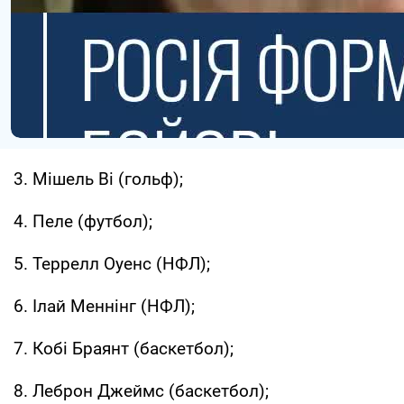
3. Мішель Ві (гольф);
4. Пеле (футбол);
5. Террелл Оуенс (НФЛ);
6. Ілай Меннінг (НФЛ);
7. Кобі Браянт (баскетбол);
8. Леброн Джеймс (баскетбол);