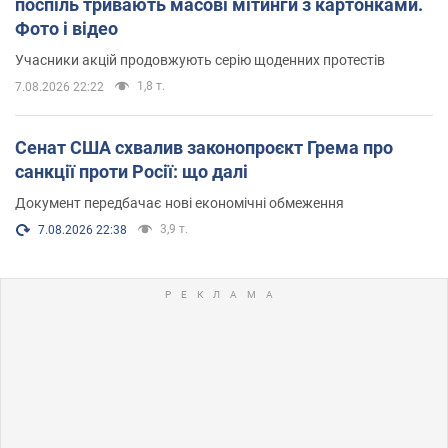
поспіль тривають масові мітинги з картонками.
Фото і відео
Учасники акцій продовжують серію щоденних протестів
1,8 т.
7.08.2026 22:22
Сенат США схвалив законопроєкт Грема про
санкції проти Росії: що далі
Документ передбачає нові економічні обмеження
3,9 т.
7.08.2026 22:38