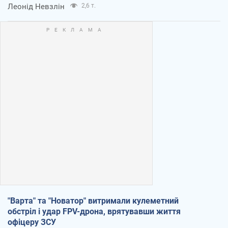
Леонід Невзлін
2,6 т.
"Варта" та "Новатор" витримали кулеметний
обстріл і удар FPV-дрона, врятувавши життя
офіцеру ЗСУ