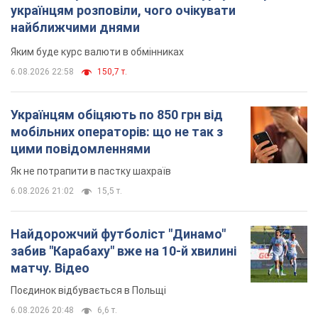
українцям розповіли, чого очікувати
найближчими днями
Яким буде курс валюти в обмінниках
6.08.2026 22:58
150,7 т.
Українцям обіцяють по 850 грн від
мобільних операторів: що не так з
цими повідомленнями
Як не потрапити в пастку шахраїв
6.08.2026 21:02
15,5 т.
Найдорожчий футболіст "Динамо"
забив "Карабаху" вже на 10-й хвилині
матчу. Відео
Поєдинок відбувається в Польщі
6.08.2026 20:48
6,6 т.