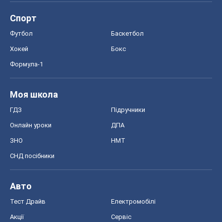
Спорт
Футбол
Баскетбол
Хокей
Бокс
Формула-1
Моя школа
ГДЗ
Підручники
Онлайн уроки
ДПА
ЗНО
НМТ
СНД посібники
Авто
Тест Драйв
Електромобілі
Акції
Сервіс