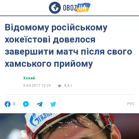
Відомому російському
хокеїстові довелося
завершити матч після свого
хамського прийому
Хокей
8.04.2017 19:29
8,8 т.
0
РУС