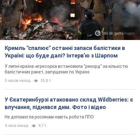
Кремль "спалює" останні запаси балістики в
Україні: що буде далі? Інтерв’ю з Шарпом
У липні країна-агресорка встановила "рекорд" за кількістю
балістичних ракет, запущених по Україні
5 часов назад
55,8 т.
У Єкатеринбурзі атаковано склад Wildberries: є
влучання, піднявся дим. Фото і відео
Не допомогла росіянам навіть робота ППО
4 часа назад
9,7 т.