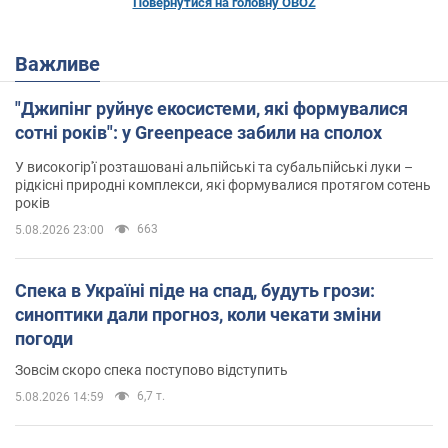
Повернутися на головну OBOZ
Важливе
"Джипінг руйнує екосистеми, які формувалися
сотні років": у Greenpeace забили на сполох
У високогір'ї розташовані альпійські та субальпійські луки –
рідкісні природні комплекси, які формувалися протягом сотень
років
663
5.08.2026 23:00
Спека в Україні піде на спад, будуть грози:
синоптики дали прогноз, коли чекати зміни
погоди
Зовсім скоро спека поступово відступить
6,7 т.
5.08.2026 14:59