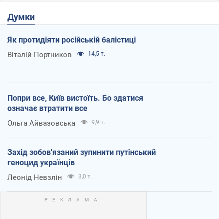
Думки
Як протидіяти російській балістиці
Віталій Портников
14,5 т.
Попри все, Київ вистоїть. Бо здатися
означає втратити все
Ольга Айвазовська
9,9 т.
Захід зобов'язаний зупинити путінський
геноцид українців
Леонід Невзлін
3,0 т.