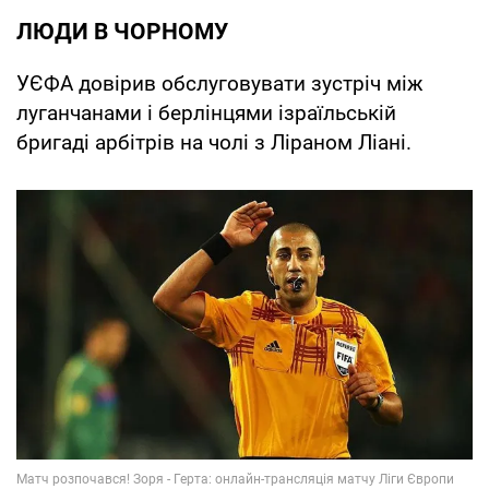
ЛЮДИ В ЧОРНОМУ
УЄФА довірив обслуговувати зустріч між
луганчанами і берлінцями ізраїльській
бригаді арбітрів на чолі з Ліраном Ліані.