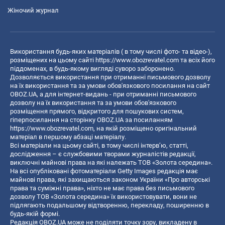
Жіночий журнал
Використання будь-яких матеріалів ( в тому числі фото- та відео-),
розміщених на цьому сайті
https://www.obozrevatel.com
та всіх його
піддоменах, в будь-якому вигляді суворо заборонено.
Дозволяється використання при отриманні письмового дозволу
на їх використання та за умови обов'язкового посилання на сайт
OBOZ.UA, а для інтернет-видань - при отриманні письмового
дозволу на їх використання та за умови обов'язкового
розміщення прямого, відкритого для пошукових систем,
гіперпосилання на сторінку OBOZ.UA за посиланням
https://www.obozrevatel.com
, на якій розміщено оригінальний
матеріал в першому абзаці матеріалу.
Всі матеріали на цьому сайті, в тому числі інтерв’ю, статті,
дослідження – є службовими творами журналістів редакції,
виключні майнові права на які належать ТОВ «Золота середина».
На всі опубліковані фотоматеріали Getty Images редакція має
майнові права, які захищаються законом України «Про авторські
права та суміжні права», ніхто не має права без письмового
дозволу ТОВ «Золота середина» їх використовувати, вони не
підлягають подальшому відтворенню, перекладу, поширенню в
будь-якій формі.
Редакція OBOZ.UA може не поділяти точку зору, викладену в