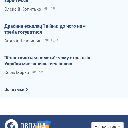
зброя Росії
Олексій Копитько
4,9 т.
Драбина ескалації війни: до чого нам
треба готуватися
Андрій Шевчишин
6,0 т.
"Коли хочеться помсти": чому стратегія
України має залишатися іншою
Серж Марко
6,5 т.
Всі думки
На початок