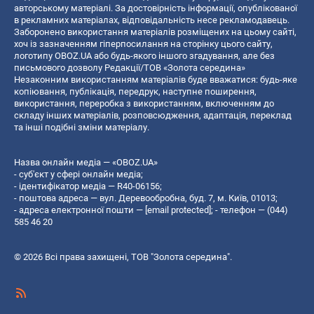
авторському матеріалі. За достовірність інформації, опублікованої
в рекламних матеріалах, відповідальність несе рекламодавець.
Заборонено використання матеріалів розміщених на цьому сайті,
хоч із зазначенням гіперпосилання на сторінку цього сайту,
логотипу OBOZ.UA або будь-якого іншого згадування, але без
письмового дозволу Редакції/ТОВ «Золота середина»
Незаконним використанням матеріалів буде вважатися: будь-яке
копiювання, публiкацiя, передрук, наступне поширення,
використання, переробка з використанням, включенням до
складу інших матеріалів, розповсюдження, адаптація, переклад
та інші подібні зміни матеріалу.
Назва онлайн медіа — «OBOZ.UA»
- суб'єкт у сфері онлайн медіа;
- ідентифікатор медіа — R40-06156;
- поштова адреса — вул. Деревообробна, буд. 7, м. Київ, 01013;
- адреса електронної пошти —
[email protected]
; - телефон — (044)
585 46 20
© 2026 Всі права захищені, ТОВ "Золота середина".