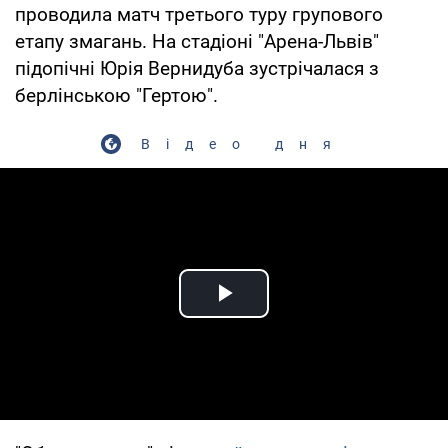
проводила матч третього туру групового
етапу змагань. На стадіоні "Арена-Львів"
підопічні Юрія Вернидуба зустрічалася з
берлінською "Гертою".
Відео дня
Play Video