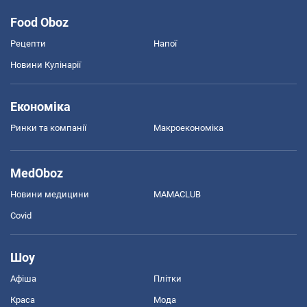
Food Oboz
Рецепти
Напої
Новини Кулінарії
Економіка
Ринки та компанії
Макроекономіка
MedOboz
Новини медицини
MAMACLUB
Covid
Шоу
Афіша
Плітки
Краса
Мода