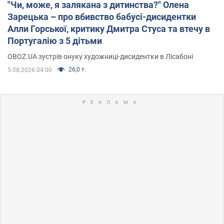
"Чи, може, я залякана з дитинства?" Олена
Зарецька – про вбивство бабусі-дисидентки
Алли Горської, критику Дмитра Стуса та втечу в
Португалію з 5 дітьми
OBOZ.UA зустрів онуку художниці-дисидентки в Лісабоні
26,0 т.
5.08.2026 04:00