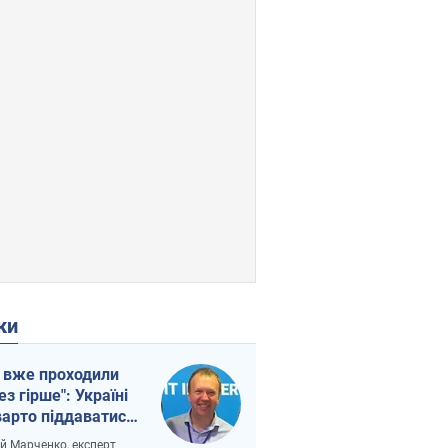
ки
 вже проходили
ез гірше": Україні
варто піддаватися
вірі через
ій Марченко, експерт