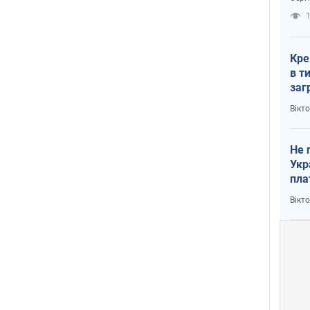
рак
1
Кре
в т
заг
лог
Вікт
Не 
Укр
пла
Вікт