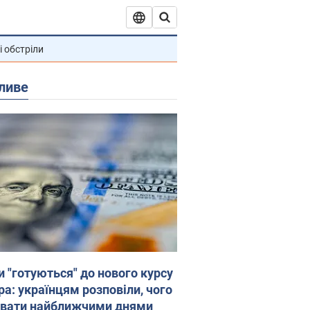
і обстріли
ливе
и "готуються" до нового курсу
ра: українцям розповіли, чого
увати найближчими днями