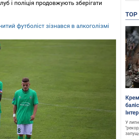
луб і поліція продовжують зберігати
TO
итий футболіст зізнався в алкоголізмі
Крем
баліс
Інте
У липн
"рекор
запуще