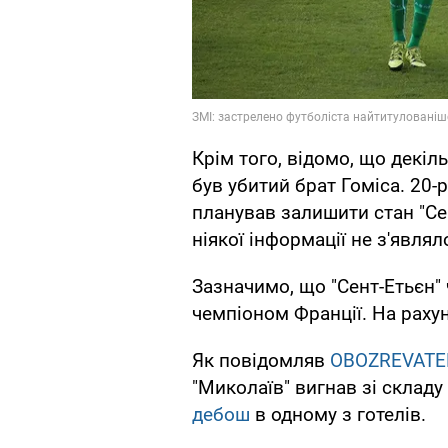
Крім того, відомо, що декіл
був убитий брат Гоміса. 20-
планував залишити стан "Сен
ніякої інформації не з'являл
Зазначимо, що "Сент-Етьєн" 
чемпіоном Франції. На рахунк
Як повідомляв
OBOZREVATE
"Миколаїв" вигнав зі складу 
дебош
в одному з готелів.