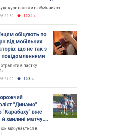
уде курс валюти в обмінниках
150,5 т.
26 22:58
їнцям обіцяють по
рн від мобільних
торів: що не так з
 повідомленнями
потрапити в пастку
їв
15,3 т.
26 21:02
орожчий
оліст "Динамо"
в "Карабаху" вже
-й хвилині матчу.
о
ок відбувається в
і