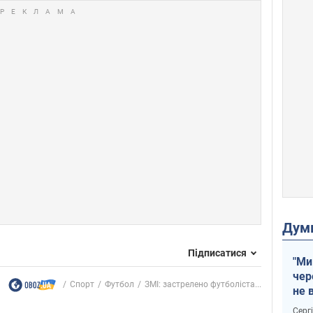
Дум
Підписатися
"Ми
чер
Спорт
Футбол
ЗМІ: застрелено футболіста...
не 
зне
Серг