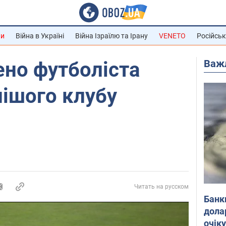
ни
Війна в Україні
Війна Ізраїлю та Ірану
VENETO
Російськ
Важ
ено футболіста
ішого клубу
Читать на русском
Банк
дола
очік