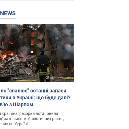
P NEWS
ль "спалює" останні запаси
тики в Україні: що буде далі?
рв’ю з Шарпом
і країна-агресорка встановила
д" за кількістю балістичних ракет,
них по Україні