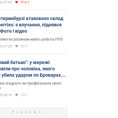
51,4 т.
26 07:00
атеринбурзі атаковано склад
erries: є влучання, піднявся
Фото і відео
омогла росіянам навіть робота ППО
9,3 т.
26 07:20
овий батько": у мережі
віли про чоловіка, якого
я убила ударом по Броварах.
ка згадують як професіонала своєї
и
1,5 т.
26 09:14