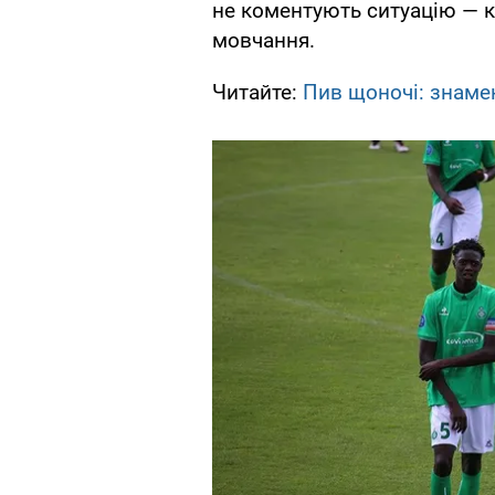
не коментують ситуацію — к
мовчання.
Читайте:
Пив щоночі: знамен