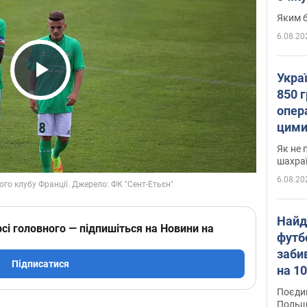
Яким б
6.08.20
Укра
Play Video
850 г
опера
цими
Як не 
шахра
6.08.20
Найд
сі головного — підпишіться на Новини на
футб
заби
Підписатися
на 10
Віде
Поєдин
Польщ