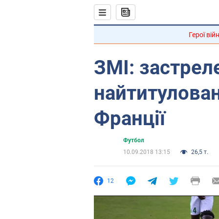
Герої вій
ЗМІ: застрел
найтитулован
Франції
Футбол
10.09.2018 13:15
26,5 т.
12