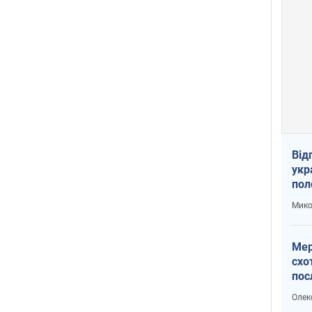
Від
укр
пол
укр
Мико
Мер
схо
пос
укр
Олек