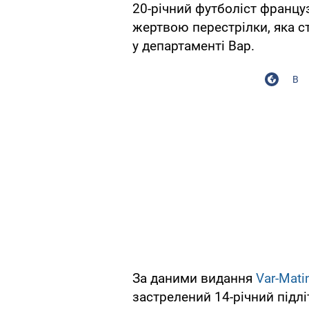
20-річний футболіст француз
жертвою перестрілки, яка с
у департаменті Вар.
В
За даними видання
Var-Mati
застрелений 14-річний підлі