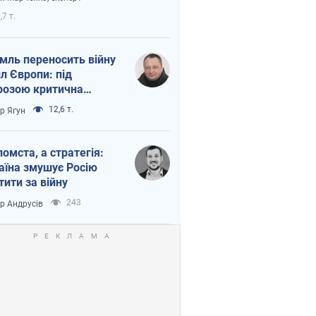
етний терор
,7 т.
мль переносить війну
ил Європи: під
розою критична
істика
12,6 т.
ор Ягун
помста, а стратегія:
аїна змушує Росію
тити за війну
243
ор Андрусів