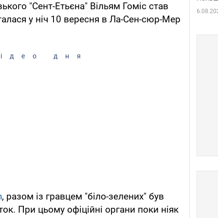
ького "Сент-Етьєна" Вільям Гоміс став
6.08.20
талася у ніч 10 вересня в Ла-Сен-сюр-Мер
ідео дня
n
, разом із гравцем "біло-зелених" був
ток. При цьому офіційні органи поки ніяк