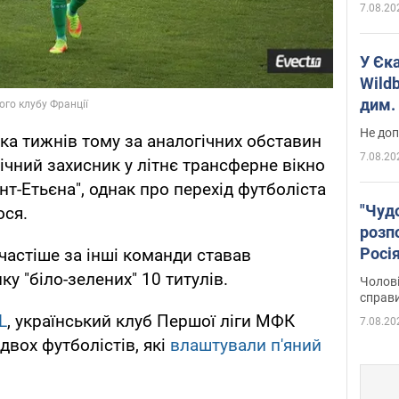
7.08.20
У Єк
Wildb
дим. 
Не доп
ька тижнів тому за аналогічних обставин
7.08.20
річний захисник у літнє трансферне вікно
т-Етьєна", однак про перехід футболіста
"Чуд
ося.
розпо
Росі
частіше за інші команди ставав
Фото
у "біло-зелених" 10 титулів.
Чолові
справ
L
, український клуб Першої ліги МФК
7.08.20
двох футболістів, які
влаштували п'яний