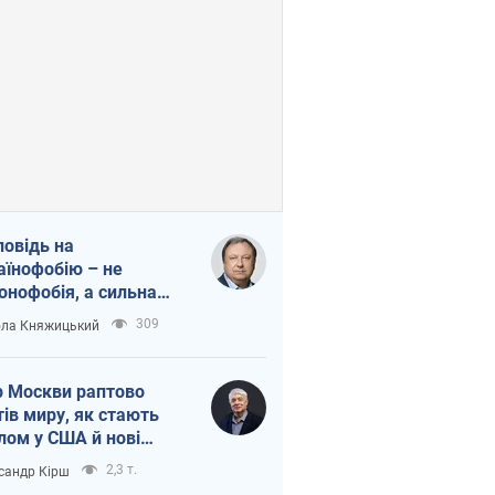
повідь на
аїнофобію – не
онофобія, а сильна
аїнська держава
309
ла Княжицький
 Москви раптово
тів миру, як стають
лом у США й нові
аїнські топ-рейтинги
2,3 т.
сандр Кірш