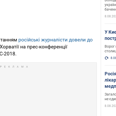
україн
баченн
у боро
8.08.20
У Киє
пост
итанням
російські журналісти довели до
 Хорватії на прес-конференції
Ворог 
столиц
С-2018.
8.0
Росі
ліка
медп
Загало
не єди
8.08.20