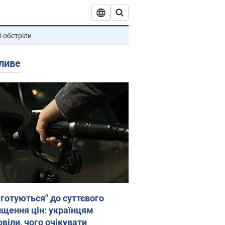
і обстріли
ливе
"готуються" до суттєвого
ищення цін: українцям
віли, чого очікувати