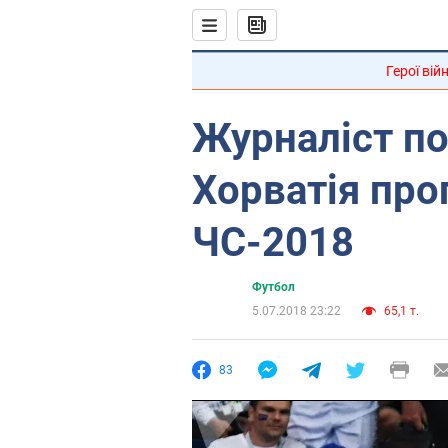
Герої вій
Журналіст по
Хорватія прог
ЧС-2018
Футбол
5.07.2018 23:22
65,1 т.
83