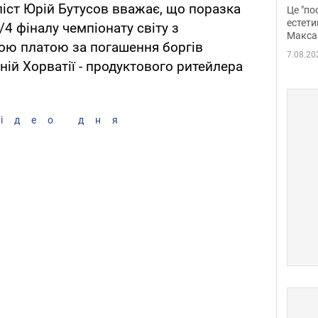
росі
іст Юрій Бутусов вважає, що поразка
Це "по
Фото
естети
1/4 фіналу чемпіонату світу з
Макса
ною платою за погашення боргів
7.08.20
ній Хорватії - продуктового ритейлера
ідео дня