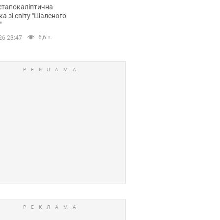
йських FPV-дронів.
стапокаліптична
ка зі світу "Шаленого
"
6,6 т.
26 23:47