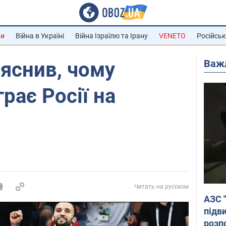
ни
Війна в Україні
Війна Ізраїлю та Ірану
VENETO
Російськ
Важ
яснив, чому
рає Росії на
Читать на русском
АЗС 
підв
розпо