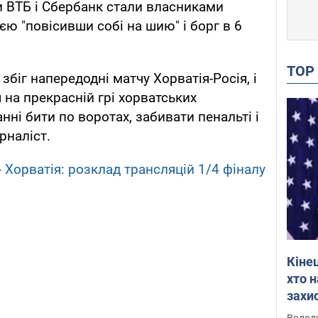
и ВТБ і Сбербанк стали власниками
ією "повісивши собі на шию" і борг в 6
TO
збіг напередодні матчу Хорватія-Росія, і
я на прекрасній грі хорватських
нні бити по воротах, забивати пенальті і
урналіст.
- Хорватія: розклад трансляцій 1/4 фіналу
Кіне
хто 
захис
Інте
Володи