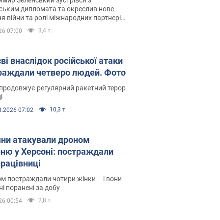
ським дипломата та окреслив нове
я війни та ролі міжнародних партнерів
тьбі з Росією
3,4 т.
26 07:00
ві внаслідок російської атаки
раждали четверо людей. Фото
продовжує регулярний ракетний терор
і
10,3 т.
8.2026 07:02
яни атакували дроном
рню у Херсоні: постраждали
рацівниці
м постраждали чотири жінки – і вони
ні поранені за добу
2,8 т.
26 00:54