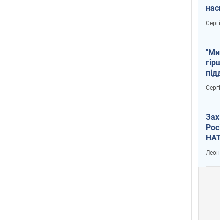
нас
тем
Серг
"Ми
гір
під
рак
Серг
Зах
Рос
НАТ
Леон