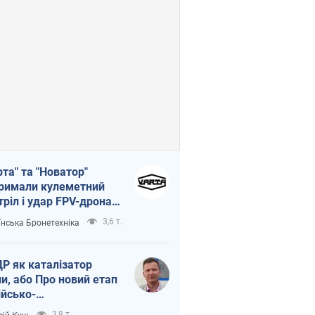
рта" та "Новатор"
римали кулеметний
тріл і удар FPV-дрона,
тувавши життя
3,6 т.
їнська Бронетехніка
церу ЗСУ
Р як каталізатор
ни, або Про новий етап
ійсько-
нічнокорейського
3,8 т.