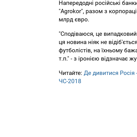
Напередодні російські банк
"Agrokor", разом з корпорац
млрд євро.
"Сподіваюся, це випадковий 
ця новина ніяк не відіб'єтьс
футболістів, на їхньому бажа
т.п." - з іронією відзначає ж
Читайте:
Де дивитися Росія 
ЧС-2018