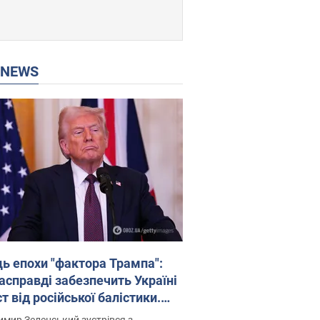
P NEWS
ць епохи "фактора Трампа":
насправді забезпечить Україні
т від російської балістики.
рв’ю з Безсмертним
мир Зеленський зустрівся з