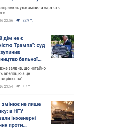
заправках уже змінили вартість
ого
22,9 т.
26 22:56
й дім не є
ністю Трампа": суд
зупинив
вництво бальної
 за $400 млн
вже заявив, що негайно
ь апеляцію а це
ве рішення"
1,7 т.
26 23:54
а змінює не лише
ику: в НГУ
зали інженерні
ння проти