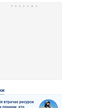
ки
ія втрачає ресурси
а планом: хто