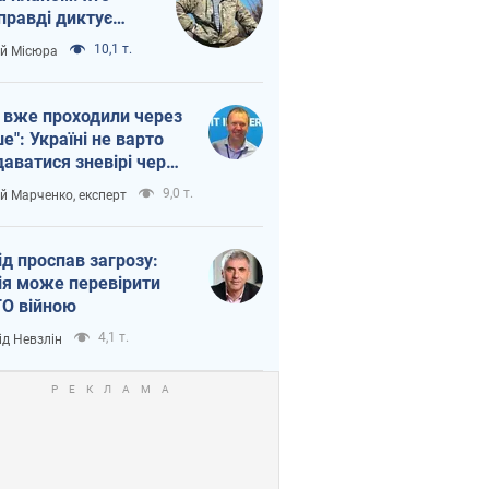
правді диктує
п війни
10,1 т.
ій Місюра
 вже проходили через
ше": Україні не варто
даватися зневірі через
етний терор
9,0 т.
ій Марченко, експерт
ід проспав загрозу:
ія може перевірити
О війною
4,1 т.
ід Невзлін