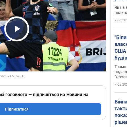
Як на 
пальн
7.08.20
Play Video
"Біли
влас
США 
буді
зали
Трамп 
подаст
"жахли
7.08.20
сі головного — підпишіться на Новини на
Війн
такт
Підписатися
пока
ріше