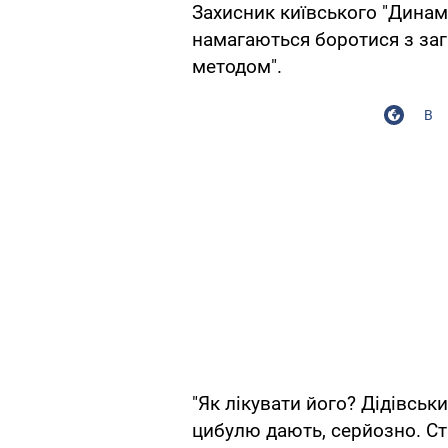
Захисник київського "Динам
намагаються боротися з заг
методом".
В
"Як лікувати його? Дідівськ
цибулю дають, серйозно. Ста