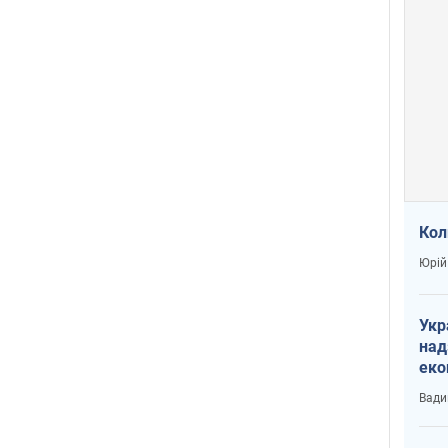
Кол
Юрій
Укр
над
еко
сві
Вади