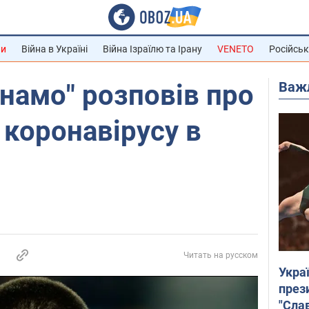
ни
Війна в Україні
Війна Ізраїлю та Ірану
VENETO
Російськ
Важ
намо" розповів про
 коронавірусу в
Читать на русском
Укра
през
"Слав