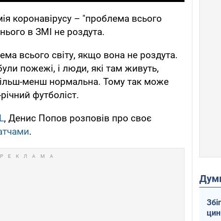
мія коронавірусу – "проблема всього
 нього в ЗМІ не роздута.
ема всього світу, якщо вона не роздута.
були пожежі, і люди, які там живуть,
більш-менш нормальна. Тому так може
1-річний футболіст.
L
, Денис Попов розповів про своє
атчами
.
Дум
Збі
цин