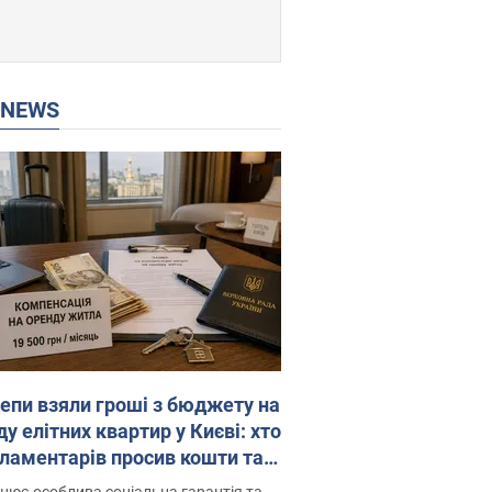
P NEWS
епи взяли гроші з бюджету на
у елітних квартир у Києві: хто
рламентарів просив кошти та
оселився
цює особлива соціальна гарантія та