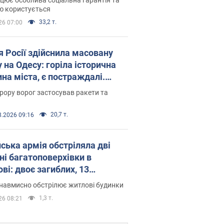
ю користується
33,2 т.
26 07:00
я Росії здійснила масовану
 на Одесу: горіла історична
на міста, є постраждалі.
 та відео
рору ворог застосував ракети та
20,7 т.
8.2026 09:16
йська армія обстріляла дві
ні багатоповерхівки в
ві: двоє загиблих, 13
раждалих
навмисно обстрілює житлові будинки
1,3 т.
26 08:21