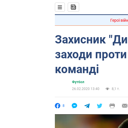
Герої вій
Захисник "Ди
заходи проти
команді
Футбол
26.02.2020 13:40
8,1 т.
8