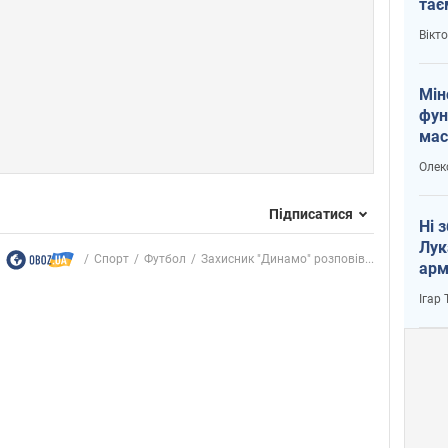
тає
і Пу
Вікт
Мін
фун
мас
Олек
Підписатися
Ні 
Лук
Спорт
Футбол
Захисник "Динамо" розповів...
арм
Ігар