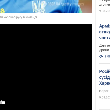
хто не
9.08.20
Армі
атаку
части
Фото
Для те
дрони
9.0
Росі
сусід
Харко
пост
Ворог 
9.08.20