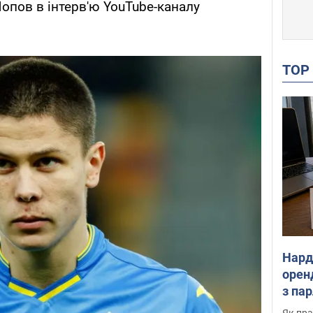
Попов в інтерв'ю YouTube-каналу
TO
Нард
оренд
з па
де п
Як пра