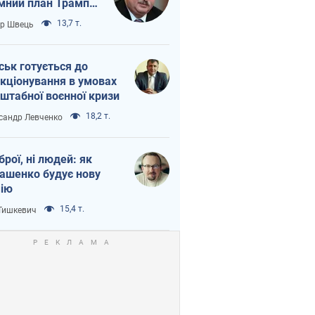
мний план Трампа
тіна?
13,7 т.
ор Швець
ськ готується до
кціонування в умовах
штабної воєнної кризи
18,2 т.
сандр Левченко
зброї, ні людей: як
ашенко будує нову
ію
15,4 т.
 Тишкевич