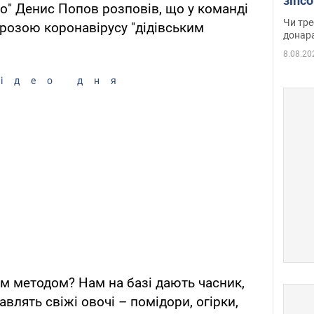
зіпс
о" Денис Попов розповів, що у команді
судд
Чи тре
розою коронавірусу "дідівським
неоч
донар
8.08.20
ідео дня
им методом? Нам на базі дають часник,
влять свіжі овочі – помідори, огірки,