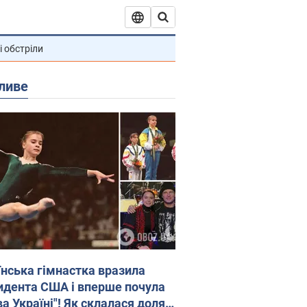
і обстріли
ливе
їнська гімнастка вразила
идента США і вперше почула
а Україні"! Як склалася доля