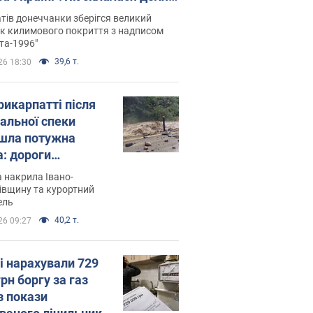
паєвої, яка 30 років тому
тів донеччанки зберігся великий
ала "золото" Олімпіади
к килимового покриття з надписом
та-1996"
39,6 т.
26 18:30
рикарпатті після
альної спеки
шла потужна
а: дороги
творились на
 накрила Івано-
. Відео
івщину та курортний
ель
40,2 т.
26 09:27
і нарахували 729
грн боргу за газ
з покази