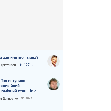
и закінчиться війна?
10,7 т.
 Хрістензен
аїна вступила в
звичайний
номічний стан. Чи є
тло вкінці тунелю?
8,6 т.
м Денисенко