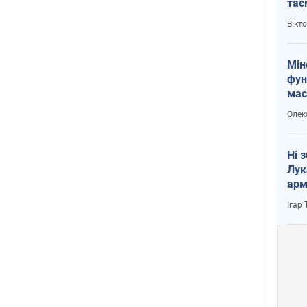
тає
і Пу
Вікт
Мін
фун
мас
Олек
Ні 
Лук
арм
Ігар