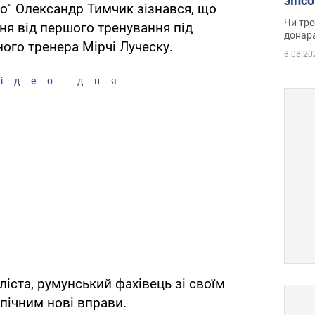
зіпс
о" Олександр Тимчик зізнався, що
судд
Чи тре
я від першого тренування під
неоч
донар
ого тренера Мірчі Луческу.
8.08.20
ідео дня
іста, румунський фахівець зі своїм
пічним нові вправи.