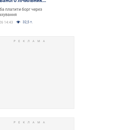
ованого лічильника:
я ухвалив
ба платити борг через
ікуване рішення
ахування
32,5 т.
26 14:43