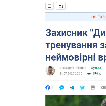
Герої вій
Захисник "Д
тренування з
неймовірні 
Олександр Чеканов
Футбол
31.07.2020 20:30
15,0 т.
4