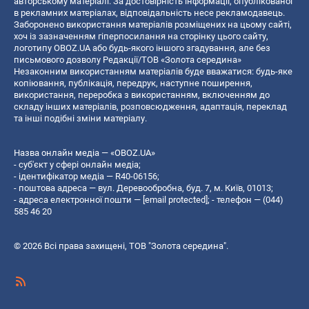
авторському матеріалі. За достовірність інформації, опублікованої
в рекламних матеріалах, відповідальність несе рекламодавець.
Заборонено використання матеріалів розміщених на цьому сайті,
хоч із зазначенням гіперпосилання на сторінку цього сайту,
логотипу OBOZ.UA або будь-якого іншого згадування, але без
письмового дозволу Редакції/ТОВ «Золота середина»
Незаконним використанням матеріалів буде вважатися: будь-яке
копiювання, публiкацiя, передрук, наступне поширення,
використання, переробка з використанням, включенням до
складу інших матеріалів, розповсюдження, адаптація, переклад
та інші подібні зміни матеріалу.
Назва онлайн медіа — «OBOZ.UA»
- суб'єкт у сфері онлайн медіа;
- ідентифікатор медіа — R40-06156;
- поштова адреса — вул. Деревообробна, буд. 7, м. Київ, 01013;
- адреса електронної пошти —
[email protected]
; - телефон — (044)
585 46 20
© 2026 Всі права захищені, ТОВ "Золота середина".