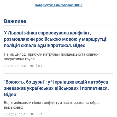
Повернутися на головну OBOZ
Важливе
У Львові жінка спровокувала конфлікт,
розмовляючи російською мовою у маршрутці:
поліція склала адмінпротокол. Відео
На місце події прибули патрульні поліцейські та слідчо-
оперативна група
8,6 т.
7.08.2026 18:40
"Воюють, бо дурні": у Чернівцях водій автобуса
зневажив українських військових і поплатився.
Відео
Водія звільнили після конфлікту з пасажирами та образ
військових
8,1 т.
7.08.2026 15:47