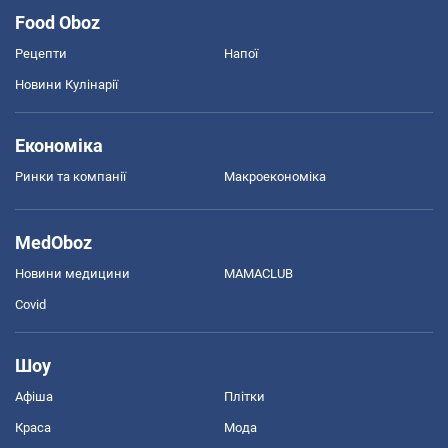
Food Oboz
Рецепти
Напої
Новини Кулінарії
Економіка
Ринки та компанії
Макроекономіка
MedOboz
Новини медицини
MAMACLUB
Covid
Шоу
Афіша
Плітки
Краса
Мода