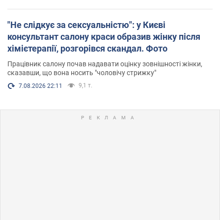
"Не слідкує за сексуальністю": у Києві
консультант салону краси образив жінку після
хімієтерапії, розгорівся скандал. Фото
Працівник салону почав надавати оцінку зовнішності жінки,
сказавши, що вона носить "чоловічу стрижку"
9,1 т.
7.08.2026 22:11