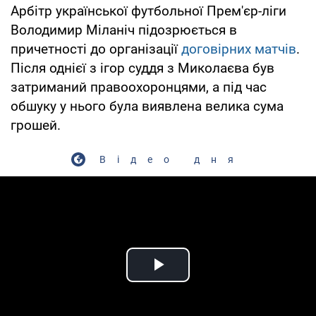
Арбітр української футбольної Прем'єр-ліги
Володимир Міланіч підозрюється в
причетності до організації
договірних матчів
.
Після однієї з ігор суддя з Миколаєва був
затриманий правоохоронцями, а під час
обшуку у нього була виявлена ​​велика сума
грошей.
Відео дня
Play Video