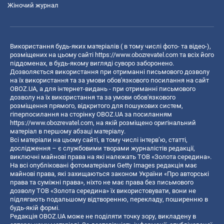
Жіночий журнал
Використання будь-яких матеріалів ( в тому числі фото- та відео-),
розміщених на цьому сайті
https://www.obozrevatel.com
та всіх його
піддоменах, в будь-якому вигляді суворо заборонено.
Дозволяється використання при отриманні письмового дозволу
на їх використання та за умови обов'язкового посилання на сайт
OBOZ.UA, а для інтернет-видань - при отриманні письмового
дозволу на їх використання та за умови обов'язкового
розміщення прямого, відкритого для пошукових систем,
гіперпосилання на сторінку OBOZ.UA за посиланням
https://www.obozrevatel.com
, на якій розміщено оригінальний
матеріал в першому абзаці матеріалу.
Всі матеріали на цьому сайті, в тому числі інтерв’ю, статті,
дослідження – є службовими творами журналістів редакції,
виключні майнові права на які належать ТОВ «Золота середина».
На всі опубліковані фотоматеріали Getty Images редакція має
майнові права, які захищаються законом України «Про авторські
права та суміжні права», ніхто не має права без письмового
дозволу ТОВ «Золота середина» їх використовувати, вони не
підлягають подальшому відтворенню, перекладу, поширенню в
будь-якій формі.
Редакція OBOZ.UA може не поділяти точку зору, викладену в