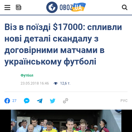
Віз в поїзді $17000: спливли
нові деталі скандалу з
договірними матчами в
українському футболі
Футбол
23.05.2018 16:46
12,6 т.
27
РУС