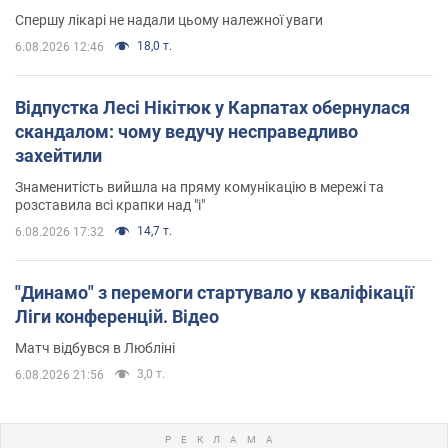
Спершу лікарі не надали цьому належної уваги
18,0 т.
6.08.2026 12:46
Відпустка Лесі Нікітюк у Карпатах обернулася
скандалом: чому ведучу несправедливо
захейтили
Знаменитість вийшла на пряму комунікацію в мережі та
розставила всі крапки над "і"
14,7 т.
6.08.2026 17:32
"Динамо" з перемоги стартувало у кваліфікації
Ліги конференцій. Відео
Матч відбувся в Любліні
3,0 т.
6.08.2026 21:56