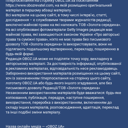
гіперпосилання на сторінку OBOZ.UA за посиланням
https://www.obozrevatel.com
, на якій розміщено оригінальний
матеріал в першому абзаці матеріалу.
Всі матеріали на цьому сайті, в тому числі інтерв’ю, статті,
дослідження – є службовими творами журналістів редакції,
виключні майнові права на які належать ТОВ «Золота середина».
На всі опубліковані фотоматеріали Getty Images редакція має
майнові права, які захищаються законом України «Про авторські
права та суміжні права», ніхто не має права без письмового
дозволу ТОВ «Золота середина» їх використовувати, вони не
підлягають подальшому відтворенню, перекладу, поширенню в
будь-якій формі.
Редакція OBOZ.UA може не поділяти точку зору, викладену в
авторському матеріалі. За достовірність інформації, опублікованої
в рекламних матеріалах, відповідальність несе рекламодавець.
Заборонено використання матеріалів розміщених на цьому сайті,
хоч із зазначенням гіперпосилання на сторінку цього сайту,
логотипу OBOZ.UA або будь-якого іншого згадування, але без
письмового дозволу Редакції/ТОВ «Золота середина»
Незаконним використанням матеріалів буде вважатися: будь-яке
копiювання, публiкацiя, передрук, наступне поширення,
використання, переробка з використанням, включенням до
складу інших матеріалів, розповсюдження, адаптація, переклад
та інші подібні зміни матеріалу.
Назва онлайн медіа — «OBOZ.UA»