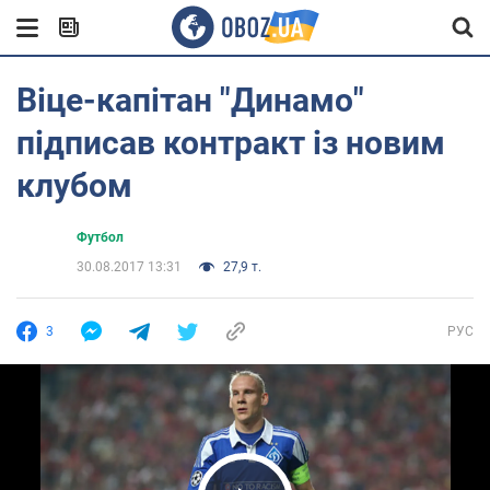
Віце-капітан "Динамо"
підписав контракт із новим
клубом
Футбол
30.08.2017 13:31
27,9 т.
3
РУС