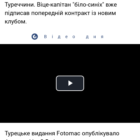
Туреччини. Віце-капітан "біло-синіх" вже
підписав попередній контракт із новим
клубом.
Відео дня
Play Video
Турецьке видання Fotomac опублікувало