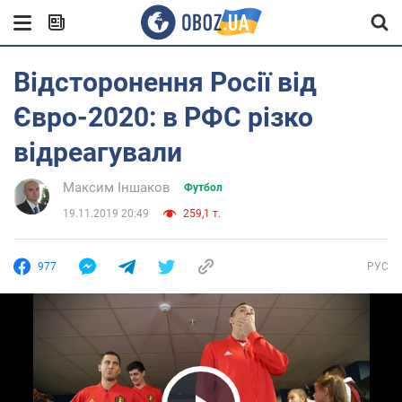
Відсторонення Росії від
Євро-2020: в РФС різко
відреагували
Максим Іншаков
Футбол
19.11.2019 20:49
259,1 т.
977
РУС