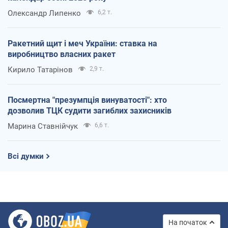
Олександр Липенко
6,2 т.
Ракетний щит і меч України: ставка на
виробництво власних ракет
Кирило Татарінов
2,9 т.
Посмертна "презумпція винуватості": хто
дозволив ТЦК судити загиблих захисників
Марина Ставнійчук
6,6 т.
Всі думки
На початок