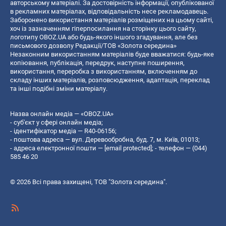
авторському матеріалі. За достовірність інформації, опублікованої
в рекламних матеріалах, відповідальність несе рекламодавець.
Заборонено використання матеріалів розміщених на цьому сайті,
хоч із зазначенням гіперпосилання на сторінку цього сайту,
логотипу OBOZ.UA або будь-якого іншого згадування, але без
письмового дозволу Редакції/ТОВ «Золота середина»
Незаконним використанням матеріалів буде вважатися: будь-яке
копiювання, публiкацiя, передрук, наступне поширення,
використання, переробка з використанням, включенням до
складу інших матеріалів, розповсюдження, адаптація, переклад
та інші подібні зміни матеріалу.
Назва онлайн медіа — «OBOZ.UA»
- суб'єкт у сфері онлайн медіа;
- ідентифікатор медіа — R40-06156;
- поштова адреса — вул. Деревообробна, буд. 7, м. Київ, 01013;
- адреса електронної пошти —
[email protected]
; - телефон — (044)
585 46 20
© 2026 Всі права захищені, ТОВ "Золота середина".