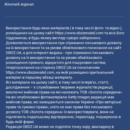
Жіночий журнал
Використання будь-яких матеріалів ( в тому числі фото- та відео-),
розміщених на цьому сайті
https://www.obozrevatel.com
та всіх його
піддоменах, в будь-якому вигляді суворо заборонено.
Дозволяється використання при отриманні письмового дозволу
на їх використання та за умови обов'язкового посилання на сайт
OBOZ.UA, а для інтернет-видань - при отриманні письмового
дозволу на їх використання та за умови обов'язкового
розміщення прямого, відкритого для пошукових систем,
гіперпосилання на сторінку OBOZ.UA за посиланням
https://www.obozrevatel.com
, на якій розміщено оригінальний
матеріал в першому абзаці матеріалу.
Всі матеріали на цьому сайті, в тому числі інтерв’ю, статті,
дослідження – є службовими творами журналістів редакції,
виключні майнові права на які належать ТОВ «Золота середина».
На всі опубліковані фотоматеріали Getty Images редакція має
майнові права, які захищаються законом України «Про авторські
права та суміжні права», ніхто не має права без письмового
дозволу ТОВ «Золота середина» їх використовувати, вони не
підлягають подальшому відтворенню, перекладу, поширенню в
будь-якій формі.
Редакція OBOZ.UA може не поділяти точку зору, викладену в