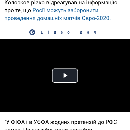
Колосков різко відреагував на інформацію
про те, що
Росії можуть заборонити
проведення домашніх матчів Євро-2020.
Відео дня
Play Video
"У ФІФА і в УЄФА жодних претензій до РФС
немає. Це англійці, вони постійно