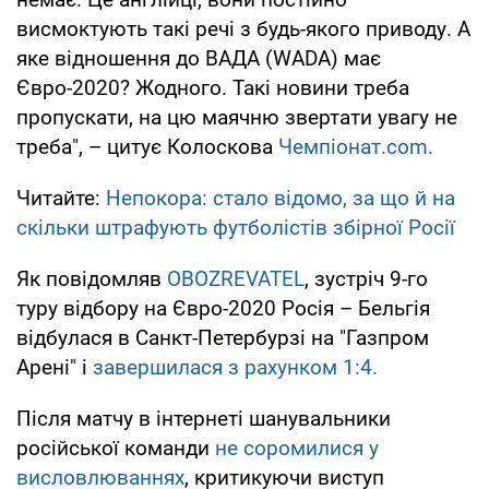
висмоктують такі речі з будь-якого приводу. А
яке відношення до ВАДА (WADA) має
Євро-2020? Жодного. Такі новини треба
пропускати, на цю маячню звертати увагу не
треба", – цитує Колоскова
Чемпіонат.com.
Читайте:
Непокора: стало відомо, за що й на
скільки штрафують футболістів збірної Росії
Як повідомляв
OBOZREVATEL
, зустріч 9-го
туру відбору на Євро-2020 Росія – Бельгія
відбулася в Санкт-Петербурзі на "Газпром
Арені" і
завершилася з рахунком 1:4.
Після матчу в інтернеті шанувальники
російської команди
не соромилися у
висловлюваннях
, критикуючи виступ