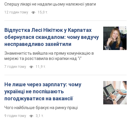
Спершу лікарі не надали цьому належної уваги
12 годин тому
15,0 т.
Відпустка Лесі Нікітюк у Карпатах
обернулася скандалом: чому ведучу
несправедливо захейтили
Знаменитість вийшла на пряму комунікацію в
мережі та розставила всі крапки над "і"
7 годин тому
11,9 т.
Не лише через зарплату: чому
українці не поспішають
погоджуватися на вакансії
Чого найбільше бракує на ринку праці
9 годин тому
3,1 т.