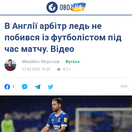
В Англії арбітр ледь не
побився із футболістом під
час матчу. Відео
Михайло Морозов
Футбол
17.02.2021 16:25
9,7 т.
3
РУС