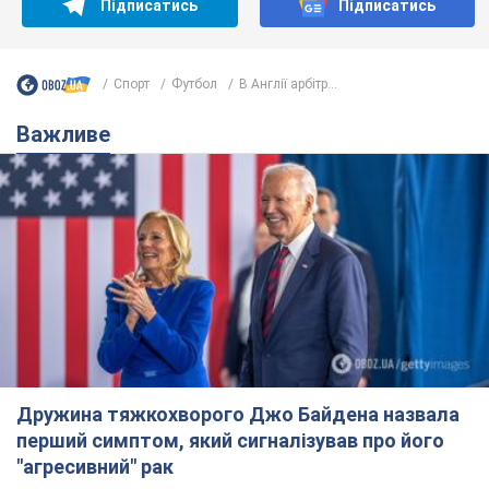
Підписатись
Підписатись
Спорт
Футбол
В Англії арбітр...
Важливе
Дружина тяжкохворого Джо Байдена назвала
перший симптом, який сигналізував про його
"агресивний" рак