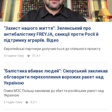
"Захист нашого життя": Зеленський про
антибалістику FREYJA, санкції проти Росії й
підтримку аграріїв. Відео
Європейські партнери долучаються до спільного проєкту
4 години тому
51,6 т.
"Балістика вбиває людей": Сікорський закликав
обговорити перехоплення ворожих ракет над
Україною
Глава МЗС Польщі закликав до збиття російських ракет над
Україною
5 годин тому
8,0 т.