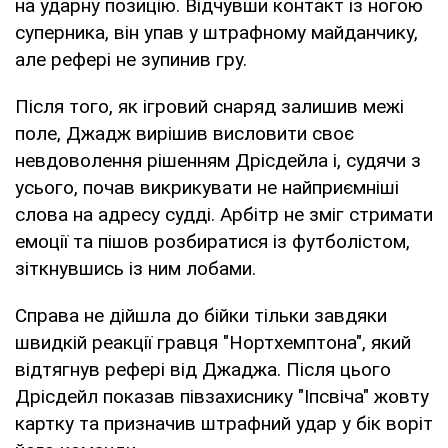
на ударну позицію. Відчувши контакт із ногою
суперника, він упав у штрафному майданчику,
але рефері не зупинив гру.
Після того, як ігровий снаряд залишив межі
поле, Джадж вирішив висловити своє
невдоволення рішенням Дрісдейла і, судячи з
усього, почав викрикувати не найприємніші
слова на адресу судді. Арбітр не зміг стримати
емоції та пішов розбиратися із футболістом,
зіткнувшись із ним лобами.
Справа не дійшла до бійки тільки завдяки
швидкій реакції гравця "Нортхемптона", який
відтягнув рефері від Джаджа. Після цього
Дрісдейл показав півзахиснику "Іпсвіча" жовту
картку та призначив штрафний удар у бік воріт