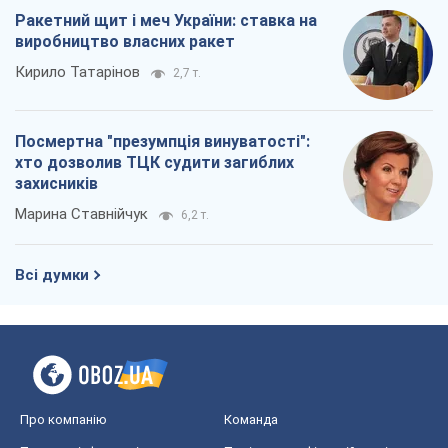
Ракетний щит і меч України: ставка на
виробництво власних ракет
Кирило Татарінов
2,7 т.
Посмертна "презумпція винуватості":
хто дозволив ТЦК судити загиблих
захисників
Марина Ставнійчук
6,2 т.
Всі думки
Про компанію
Команда