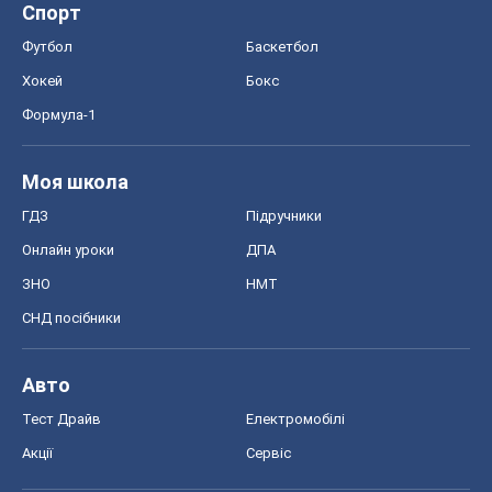
Спорт
Футбол
Баскетбол
Хокей
Бокс
Формула-1
Моя школа
ГДЗ
Підручники
Онлайн уроки
ДПА
ЗНО
НМТ
СНД посібники
Авто
Тест Драйв
Електромобілі
Акції
Сервіс