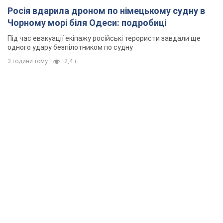
Росія вдарила дроном по німецькому судну в
Чорному морі біля Одеси: подробиці
Під час евакуації екіпажу російські терористи завдали ще
одного удару безпілотником по судну
3 години тому
2,4 т.