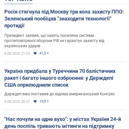
Росія стягнула під Москву три кола захисту ППО:
Зеленський пообіцяв "знаходити технології"
протидії
Президент заявив, що навіть посилена система
протиповітряної оборони РФ не гарантує захисту від
українських ударів
41,5 т.
8.08.2026 21:30
Україна придбала у Туреччини 70 балістичних
ракет і багато іншого озброєння: у Держдепі
США оприлюднили список
Держдеп вже поставив до відома американський Конгрес
10,9 т.
8.08.2026 20:37
"Нас почули на одне вухо": у містах України 24-й
день поспіль тривають мітинги на підтримку