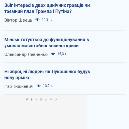
Збіг інтересів двох цинічних гравців чи
таємний план Трампа і Путіна?
Віктор Швець
11,2 т.
Мінськ готується до функціонування в
умовах масштабної воєнної кризи
Олександр Левченко
16,3 т.
Ні зброї, ні людей: як Лукашенко будує
нову армію
Ігар Тишкевич
13,9 т.