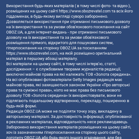
Використання будь-яких матеріалів ( в тому числі фото- та відео-),
розміщених на цьому сайті
https://www.obozrevatel.com
та всіх його
піддоменах, в будь-якому вигляді суворо заборонено.
Дозволяється використання при отриманні письмового дозволу
на їх використання та за умови обов'язкового посилання на сайт
OBOZ.UA, а для інтернет-видань - при отриманні письмового
дозволу на їх використання та за умови обов'язкового
розміщення прямого, відкритого для пошукових систем,
гіперпосилання на сторінку OBOZ.UA за посиланням
https://www.obozrevatel.com
, на якій розміщено оригінальний
матеріал в першому абзаці матеріалу.
Всі матеріали на цьому сайті, в тому числі інтерв’ю, статті,
дослідження – є службовими творами журналістів редакції,
виключні майнові права на які належать ТОВ «Золота середина».
На всі опубліковані фотоматеріали Getty Images редакція має
майнові права, які захищаються законом України «Про авторські
права та суміжні права», ніхто не має права без письмового
дозволу ТОВ «Золота середина» їх використовувати, вони не
підлягають подальшому відтворенню, перекладу, поширенню в
будь-якій формі.
Редакція OBOZ.UA може не поділяти точку зору, викладену в
авторському матеріалі. За достовірність інформації, опублікованої
в рекламних матеріалах, відповідальність несе рекламодавець.
Заборонено використання матеріалів розміщених на цьому сайті,
хоч із зазначенням гіперпосилання на сторінку цього сайту,
логотипу OBOZ.UA або будь-якого іншого згадування, але без