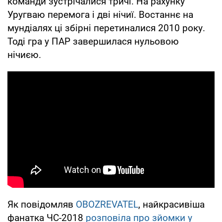
команди зустрічалися тричі. На рахунку
Уругваю перемога і дві нічиї. Востаннє на
мундіалях ці збірні перетиналися 2010 року.
Тоді гра у ПАР завершилася нульовою
нічиєю.
Як повідомляв
OBOZREVATEL
, найкрасивіша
фанатка ЧС-2018
розповіла про зйомки у