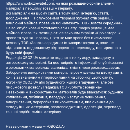
https://www.obozrevatel.com
, на якій розміщено оригінальний
матеріал в першому абзаці матеріалу.
Всі матеріали на цьому сайті, в тому числі інтерв’ю, статті,
дослідження – є службовими творами журналістів редакції,
виключні майнові права на які належать ТОВ «Золота середина».
На всі опубліковані фотоматеріали Getty Images редакція має
майнові права, які захищаються законом України «Про авторські
права та суміжні права», ніхто не має права без письмового
дозволу ТОВ «Золота середина» їх використовувати, вони не
підлягають подальшому відтворенню, перекладу, поширенню в
будь-якій формі.
Редакція OBOZ.UA може не поділяти точку зору, викладену в
авторському матеріалі. За достовірність інформації, опублікованої
в рекламних матеріалах, відповідальність несе рекламодавець.
Заборонено використання матеріалів розміщених на цьому сайті,
хоч із зазначенням гіперпосилання на сторінку цього сайту,
логотипу OBOZ.UA або будь-якого іншого згадування, але без
письмового дозволу Редакції/ТОВ «Золота середина»
Незаконним використанням матеріалів буде вважатися: будь-яке
копiювання, публiкацiя, передрук, наступне поширення,
використання, переробка з використанням, включенням до
складу інших матеріалів, розповсюдження, адаптація, переклад
та інші подібні зміни матеріалу.
Назва онлайн медіа — «OBOZ.UA»