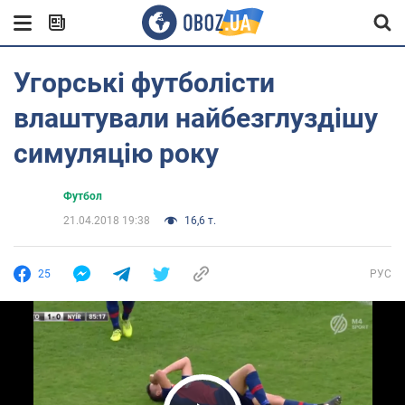
Угорські футболісти
влаштували найбезглуздішу
симуляцію року
Футбол
21.04.2018 19:38
16,6 т.
25
РУС