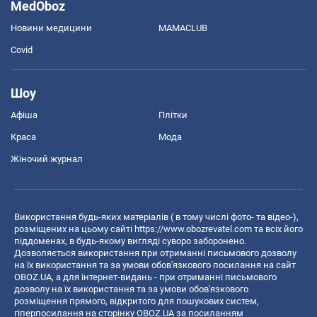
MedOboz
Новини медицини
MAMACLUB
Covid
Шоу
Афіша
Плітки
Краса
Мода
Жіночий журнал
Використання будь-яких матеріалів ( в тому числі фото- та відео-),
розміщених на цьому сайті
https://www.obozrevatel.com
та всіх його
піддоменах, в будь-якому вигляді суворо заборонено.
Дозволяється використання при отриманні письмового дозволу
на їх використання та за умови обов'язкового посилання на сайт
OBOZ.UA, а для інтернет-видань - при отриманні письмового
дозволу на їх використання та за умови обов'язкового
розміщення прямого, відкритого для пошукових систем,
гіперпосилання на сторінку OBOZ.UA за посиланням