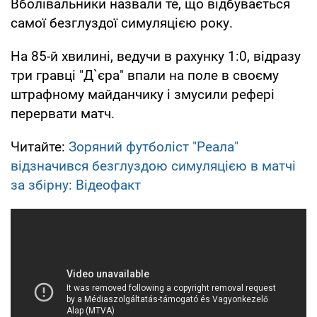
Вболівальники назвали те, що відбувається
самої безглуздої симуляцією року.
На 85-й хвилині, ведучи в рахунку 1:0, відразу
три гравці "Д`єра" впали на поле в своєму
штрафному майданчику і змусили рефері
перервати матч.
Читайте:
Зоряний футболіст "Реала"
відзначився безглуздою симуляцією в матчі
за збірну: Відеофакт