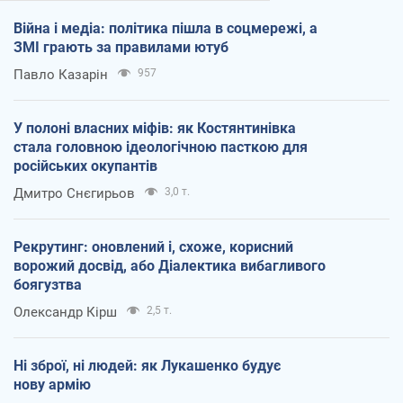
Війна і медіа: політика пішла в соцмережі, а
ЗМІ грають за правилами ютуб
Павло Казарін
957
У полоні власних міфів: як Костянтинівка
стала головною ідеологічною пасткою для
російських окупантів
Дмитро Снєгирьов
3,0 т.
Рекрутинг: оновлений і, схоже, корисний
ворожий досвід, або Діалектика вибагливого
боягузтва
Олександр Кірш
2,5 т.
Ні зброї, ні людей: як Лукашенко будує
нову армію