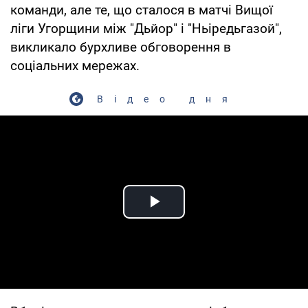
команди, але те, що сталося в матчі Вищої
ліги Угорщини між "Дьйор" і "Ньіредьгазой",
викликало бурхливе обговорення в
соціальних мережах.
Відео дня
Play Video