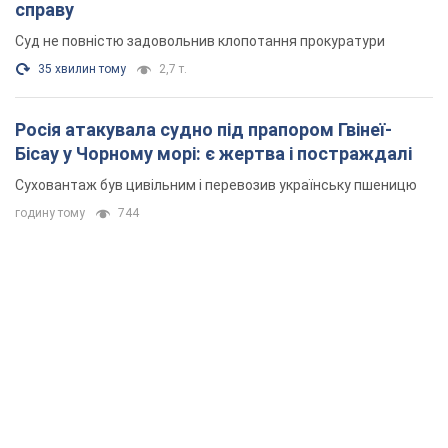
справу
Суд не повністю задовольнив клопотання прокуратури
35 хвилин тому
2,7 т.
Росія атакувала судно під прапором Гвінеї-
Бісау у Чорному морі: є жертва і постраждалі
Суховантаж був цивільним і перевозив українську пшеницю
годину тому
744