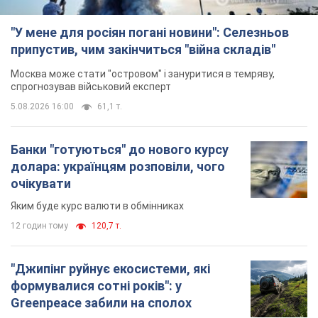
"У мене для росіян погані новини": Селезньов
припустив, чим закінчиться "війна складів"
Москва може стати "островом" і зануритися в темряву,
спрогнозував військовий експерт
5.08.2026 16:00
61,1 т.
Банки "готуються" до нового курсу
долара: українцям розповіли, чого
очікувати
Яким буде курс валюти в обмінниках
12 годин тому
120,7 т.
"Джипінг руйнує екосистеми, які
формувалися сотні років": у
Greenpeace забили на сполох