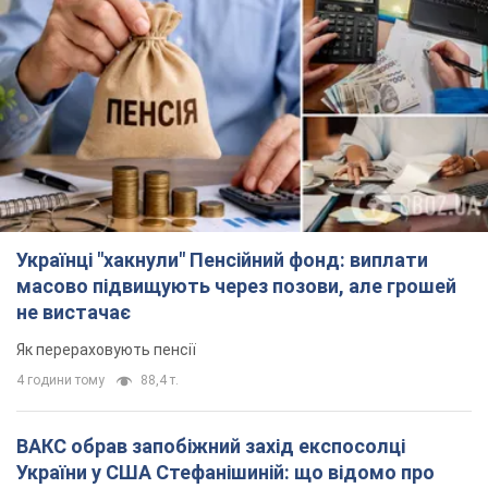
Українці "хакнули" Пенсійний фонд: виплати
масово підвищують через позови, але грошей
не вистачає
Як перераховують пенсії
4 години тому
88,4 т.
ВАКС обрав запобіжний захід експосолці
України у США Стефанішиній: що відомо про