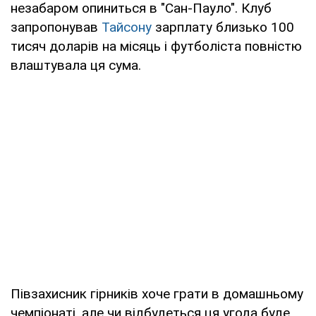
незабаром опиниться в "Сан-Пауло". Клуб
запропонував
Тайсону
зарплату близько 100
тисяч доларів на місяць і футболіста повністю
влаштувала ця сума.
Півзахисник гірників хоче грати в домашньому
чемпіонаті, але чи відбудеться ця угода буде