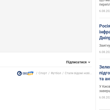
перепл
6.08.20
Росія
інфр
Дніпр
пора
Заигн
6.08.20
Підписатися
Зеле
підго
Спорт
Футбол
Стали відомі нові...
та антибалістичної програми
FREY
У Києв
завер
6.08.20