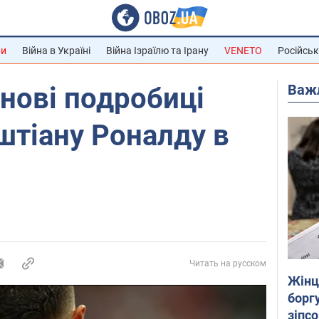
ни
Війна в Україні
Війна Ізраїлю та Ірану
VENETO
Російськ
Важ
 нові подробиці
штіану Роналду в
Читать на русском
Жінці
боргу
зіпс