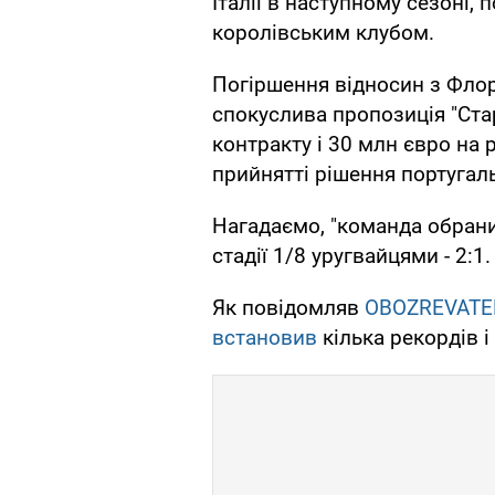
Італії в наступному сезоні, 
королівським клубом.
Погіршення відносин з Флор
спокуслива пропозиція "Ста
контракту і 30 млн євро на
прийнятті рішення португа
Нагадаємо, "команда обран
стадії 1/8 уругвайцями - 2:1.
Як повідомляв
OBOZREVATE
встановив
кілька рекордів 