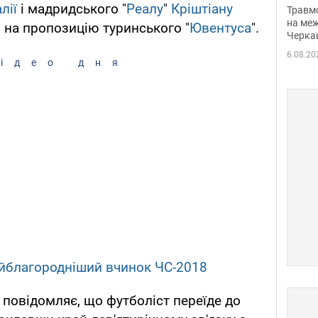
нети
лії
і мадридського "
Реалу
"
Кріштіану
Травм
Фото
на меж
 на пропозицію туринського "
Ювентуса
".
Черка
6.08.20
ідео дня
йблагородніший вчинок ЧС-2018
повідомляє, що футболіст переїде до