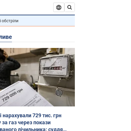
і обстріли
ливе
 нарахували 729 тис. грн
 за газ через покази
ованого лічильника: суддя