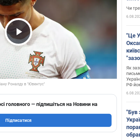
ухва
Чи тре
6.08.20
"Це У
Play Video
Окса
київс
"зазо
навіт
Як заз
знав,
письм
Україн
гено
РФ йо
6.08.20
сі головного — підпишіться на Новини на
"Був 
Укра
Підписатися
пора
обра