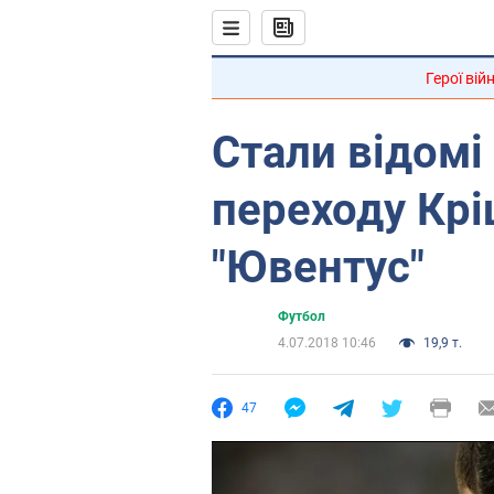
Герої вій
Стали відомі
переходу Крі
"Ювентус"
Футбол
4.07.2018 10:46
19,9 т.
47