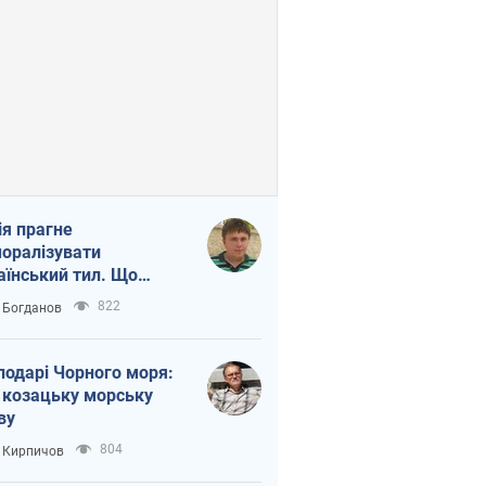
ія прагне
оралізувати
аїнський тил. Що
то собі нагадати
822
 Богданов
подарі Чорного моря:
 козацьку морську
ву
804
 Кирпичов