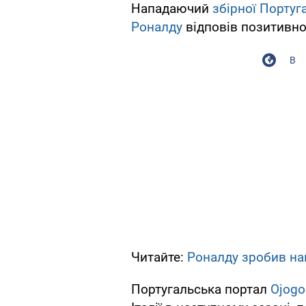
Нападаючий
збірної Португа
Роналду
відповів позитивно
В
Читайте:
Роналду зробив на
Португальська портал
Оjogo