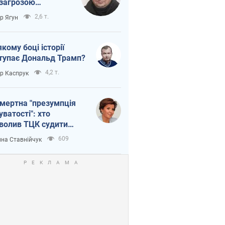
 загрозою
тична логістика
2,6 т.
ор Ягун
якому боці історії
тупає Дональд Трамп?
4,2 т.
ор Каспрук
мертна "презумпція
уватості": хто
волив ТЦК судити
иблих захисників
609
на Ставнійчук