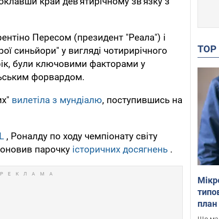
поклавши край дев'ятирічному зв'язку з
ентіно Пересом (президент "Реала") і
TO
рої синьйори" у вигляді чотирирічного
 рік, були ключовими факторами у
льським форвардом.
их"
вилетіла з мундіалю
, поступившись на
L
, Роналду по ходу чемпіонату світу
і оновив парочку
історичних досягнень
.
Мікр
типов
план 
Що маю