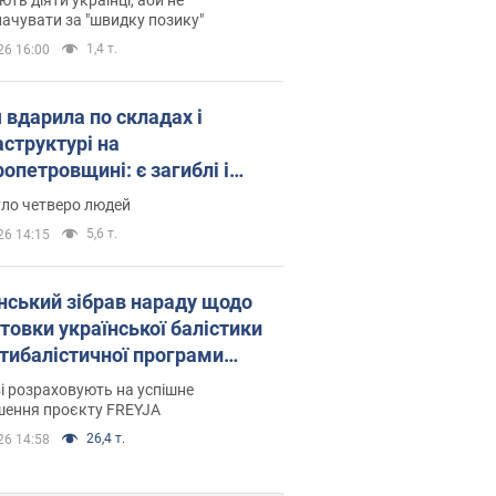
ачувати за "швидку позику"
1,4 т.
26 16:00
 вдарила по складах і
аструктурі на
опетровщині: є загиблі і
нені. Фото
уло четверо людей
5,6 т.
26 14:15
нський зібрав нараду щодо
товки української балістики
JA: які рішення готуються
і розраховують на успішне
шення проєкту FREYJA
26,4 т.
26 14:58