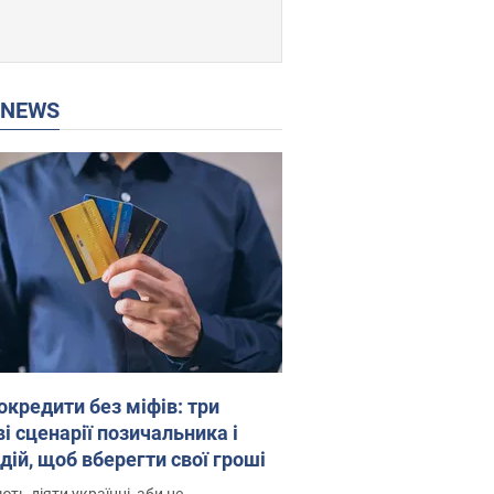
P NEWS
окредити без міфів: три
і сценарії позичальника і
дій, щоб вберегти свої гроші
ть діяти українці, аби не