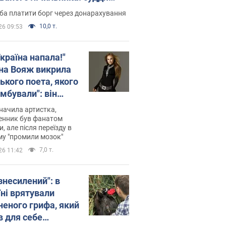
лив неочікуване рішення
ба платити борг через донарахування
10,0 т.
26 09:53
країна напала!"
на Вояж викрила
ького поета, якого
мбували": він
ь російської не
начила артистка,
 а тепер хоче
енник був фанатом
и, але після переїзду в
циду українців
му "промили мозок"
7,0 т.
26 11:42
знесилений": в
їні врятували
неного грифа, який
в для себе