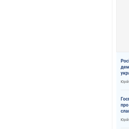
Рос
дем
укр
вар
Юрій
Гос
про
сла
Юрій