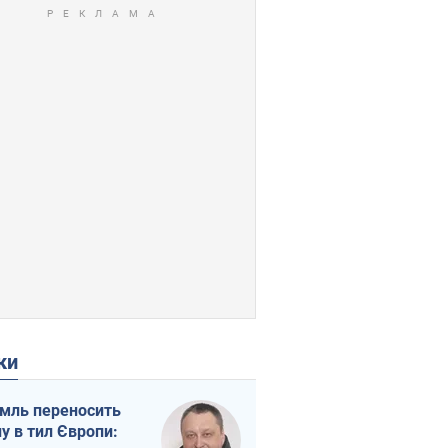
ки
мль переносить
ну в тил Європи: