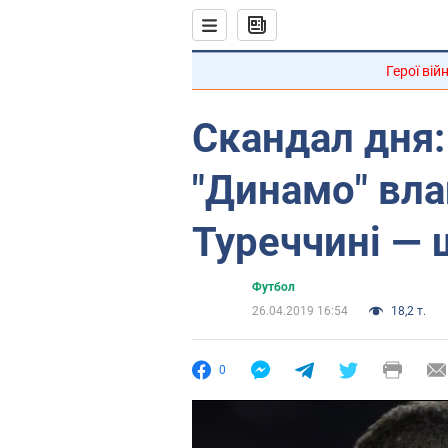
Герої вій
Скандал дня:
"Динамо" вл
Туреччині — 
Футбол
26.04.2019 16:54
18,2 т.
0