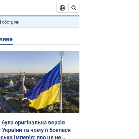
і обстріли
ливе
 була оригінальна версія
 України та чому її боялася
ська імперія: про це не