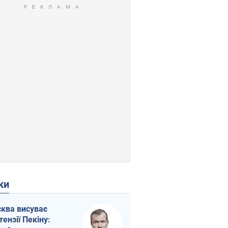
ки
ква висуває
тензії Пекіну: