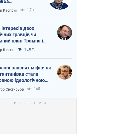
ужба
етворюється на
1,7 т.
ор Каспрук
ежність Росії від
таю
г інтересів двох
ічних гравців чи
мний план Трампа і
іна?
15,0 т.
ор Швець
олоні власних міфів: як
тянтинівка стала
овною ідеологічною
ткою для російських
165
ро Снєгирьов
пантів