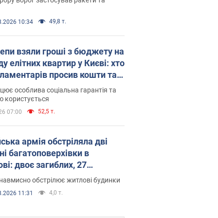
49,8 т.
8.2026 10:34
епи взяли гроші з бюджету на
у елітних квартир у Києві: хто
рламентарів просив кошти та
оселився
цює особлива соціальна гарантія та
ю користується
52,5 т.
26 07:00
йська армія обстріляла дві
ні багатоповерхівки в
ві: двоє загиблих, 27
раждалих
навмисно обстрілює житлові будинки
4,0 т.
8.2026 11:31