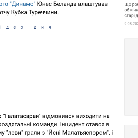
та б
ого "Динамо"
Юнес Беланда влаштував
Що роб
обмінн
атчу Кубка Туреччини.
старі 
9.08.20
ідео дня
 "Галатасарая" відмовився виходити на
роздягальні команди. Інцидент стався в
му "леви" грали з "Йєні Малатьяспором", і