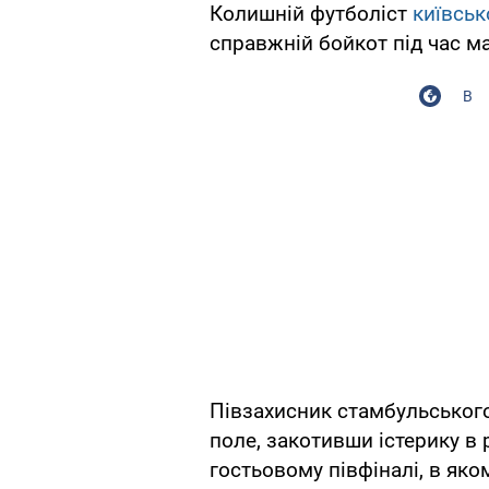
Колишній футболіст
київськ
справжній бойкот під час м
В
Півзахисник стамбульського
поле, закотивши істерику в 
гостьовому півфіналі, в яко