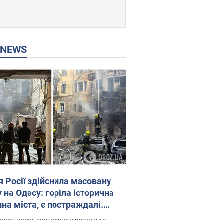
P NEWS
я Росії здійснила масовану
 на Одесу: горіла історична
на міста, є постраждалі.
 та відео
рору ворог застосував ракети та