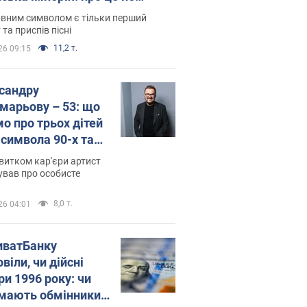
овідають у школі
вним символом є тільки перший
 та приспів пісні
11,2 т.
26 09:15
сандру
марьову – 53: що
мо про трьох дітей
-символа 90-х та
 вигляд вони
витком кар'єри артист
ть
ував про особисте
8,0 т.
26 04:01
иватБанку
віли, чи дійсні
ри 1996 року: чи
мають обмінники