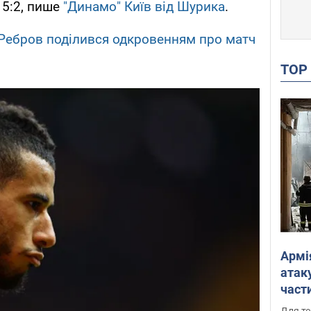
 5:2, пише
"Динамо" Київ від Шурика
.
: Ребров поділився одкровенням про матч
TO
Армі
атаку
части
Фото
Для те