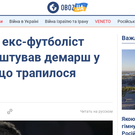
ни
Війна в Україні
Війна Ізраїлю та Ірану
VENETO
Російськ
Важ
 екс-футболіст
аштував демарш у
що трапилося
Читать на русском
Якою
гімну
Росій