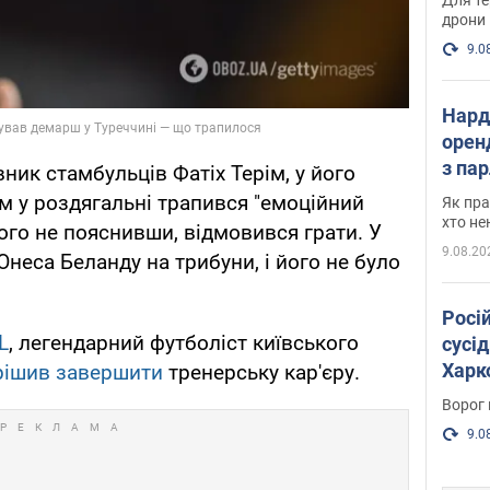
дрони
9.0
Нард
оренд
з па
вник стамбульців Фатіх Терім, у його
де п
м у роздягальні трапився "емоційний
Як пра
хто не
ічого не пояснивши, відмовився грати. У
9.08.20
неса Беланду на трибуни, і його не було
Росі
L
, легендарний футболіст київського
сусід
Харко
рішив завершити
тренерську кар'єру.
пост
Ворог 
9.0