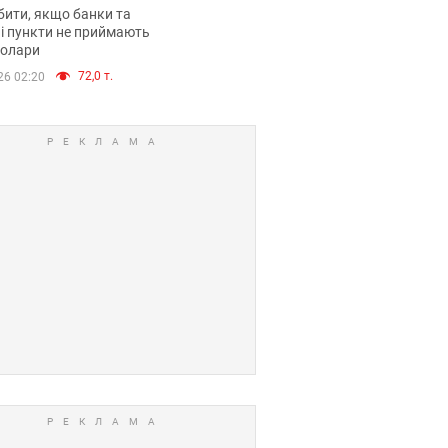
анки такі купюри
ити, якщо банки та
і пункти не приймають
долари
72,0 т.
26 02:20