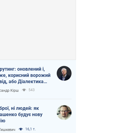
рутинг: оновлений і,
же, корисний ворожий
від, або Діалектика
агливого боягузтва
543
сандр Кірш
зброї, ні людей: як
ашенко будує нову
ію
16,1 т.
 Тишкевич