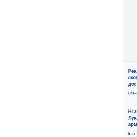
Рек
схо
дос
виб
Олек
Ні 
Лук
арм
Ігар