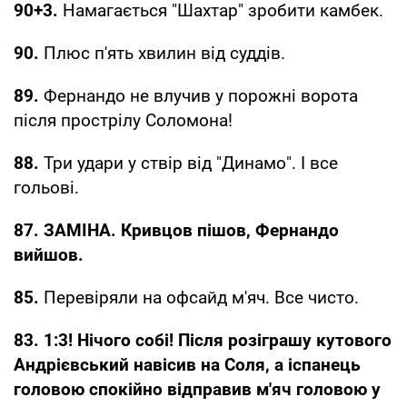
90+3.
Намагається "Шахтар" зробити камбек.
90.
Плюс п'ять хвилин від суддів.
89.
Фернандо не влучив у порожні ворота
після прострілу Соломона!
88.
Три удари у ствір від "Динамо". І все
гольові.
87. ЗАМІНА. Кривцов пішов, Фернандо
вийшов.
85.
Перевіряли на офсайд м'яч. Все чисто.
83. 1:3! Нічого собі! Після розіграшу кутового
Андрієвський навісив на Соля, а іспанець
головою спокійно відправив м'яч головою у