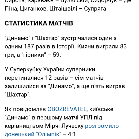
Сирота, Караваєв – Бульяскій, Сидорчук – Де
Піна, Циганков, Цітаішвілі – Супряга
СТАТИСТИКА МАТЧІВ
"Динамо" і "Шахтар" зустрічалися один з
одним 187 разів в історії. Кияни виграли 83
гри, а "гірники" – 59.
У Суперкубку України суперники
перетиналися 12 разів – сім матчів
залишилися за "Динамо", а ще п'ять виграв
"Шахтар".
Як повідомляв
OBOZREVATEL
, київське
"Динамо" в першому матчі УПЛ під
керівництвом Мірчі Луческу
розгромило
донецький "Олімпік"
– 4:1.