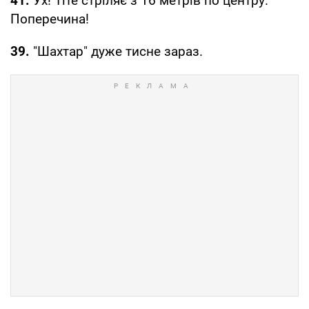
41.
Ух! Тіте стріляє з 16 метрів по центру.
Поперечина!
39.
"Шахтар" дуже тисне зараз.