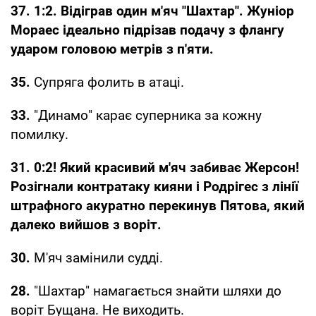
37. 1:2. Відіграв один м'яч "Шахтар". Жуніор
Мораес ідеально підрізав подачу з флангу
ударом головою метрів з п'яти.
35.
Супряга фолить в атаці.
33.
"Динамо" карає суперника за кожну
помилку.
31. 0:2! Який красивий м'яч забиває Жерсон!
Розігнали контратаку кияни і Родрігес з лінії
штрафного акуратно перекинув Пятова, який
далеко вийшов з воріт.
30.
М'яч замінили судді.
28.
"Шахтар" намагається знайти шляхи до
воріт Бущана. Не виходить.