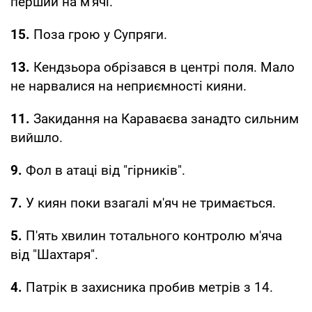
перший на м'ячі.
15.
Поза грою у Супряги.
13.
Кендзьора обрізався в центрі поля. Мало
не нарвалися на неприємності кияни.
11.
Закидання на Караваєва занадто сильним
вийшло.
9.
Фол в атаці від "гірників".
7.
У киян поки взагалі м'яч не тримається.
5.
П'ять хвилин тотального контролю м'яча
від "Шахтаря".
4.
Патрік в захисника пробив метрів з 14.