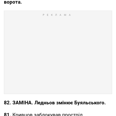
ворота.
82. ЗАМІНА. Ледньов змінює Буяльського.
81.
Кривцов заблокував простріл