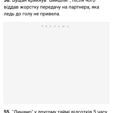
56.
Бущан крикнув "Вийшли!", після чого
віддав жорстку передачу на партнера, яка
ледь до голу не привела.
55.
"Динамо" у другому таймі відсотків 5 часу