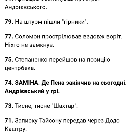
Андрієвського.
79.
На штурм пішли "гірники".
77.
Соломон прострілював вздовж воріт.
Ніхто не замкнув.
75.
Степаненко перейшов на позицію
центрбека.
74. ЗАМІНА. Де Пена закінчив на сьогодні.
Андрієвський у грі.
73.
Тисне, тисне "Шахтар".
71.
Записку Тайсону передав через Додо
Каштру.