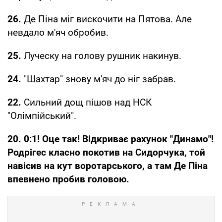
26.
Де Піна міг вискочити на Пятова. Але
невдало м'яч обробив.
25.
Луческу на голову рушник накинув.
24.
"Шахтар" знову м'яч до ніг забрав.
22.
Сильний дощ пішов над НСК
"Олімпійський".
20. 0:1! Оце так! Відкриває рахунок "Динамо"!
Родрігес класно покотив на Сидорчука, той
навісив на кут воротарського, а там Де Піна
впевнено пробив головою.