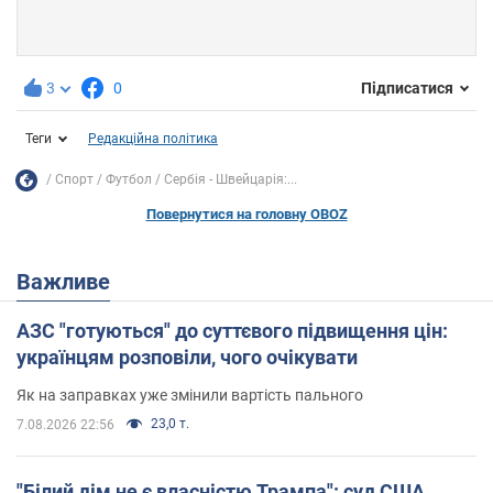
3
0
Підписатися
Теги
Редакційна політика
Спорт
Футбол
Сербія - Швейцарія:...
Повернутися на головну OBOZ
Важливе
АЗС "готуються" до суттєвого підвищення цін:
українцям розповіли, чого очікувати
Як на заправках уже змінили вартість пального
23,0 т.
7.08.2026 22:56
"Білий дім не є власністю Трампа": суд США