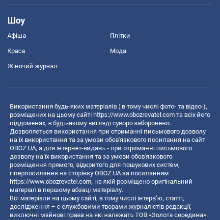
Шоу
Афіша
Плітки
Краса
Мода
Жіночий журнал
Використання будь-яких матеріалів ( в тому числі фото- та відео-),
розміщених на цьому сайті
https://www.obozrevatel.com
та всіх його
піддоменах, в будь-якому вигляді суворо заборонено.
Дозволяється використання при отриманні письмового дозволу
на їх використання та за умови обов'язкового посилання на сайт
OBOZ.UA, а для інтернет-видань - при отриманні письмового
дозволу на їх використання та за умови обов'язкового
розміщення прямого, відкритого для пошукових систем,
гіперпосилання на сторінку OBOZ.UA за посиланням
https://www.obozrevatel.com
, на якій розміщено оригінальний
матеріал в першому абзаці матеріалу.
Всі матеріали на цьому сайті, в тому числі інтерв’ю, статті,
дослідження – є службовими творами журналістів редакції,
виключні майнові права на які належать ТОВ «Золота середина».