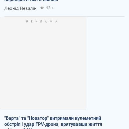
Леонід Невзлін
4,3 т.
"Варта" та "Новатор" витримали кулеметний
обстріл і удар FPV-дрона, врятувавши життя