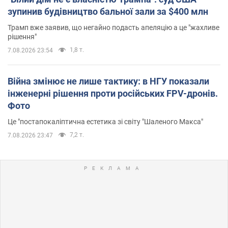
зупинив будівництво бальної зали за $400 млн
Трамп вже заявив, що негайно подасть апеляцію а це "жахливе
рішення"
1,8 т.
7.08.2026 23:54
Війна змінює не лише тактику: в НГУ показали
інженерні рішення проти російських FPV-дронів.
Фото
Це "постапокаліптична естетика зі світу "Шаленого Макса"
7,2 т.
7.08.2026 23:47