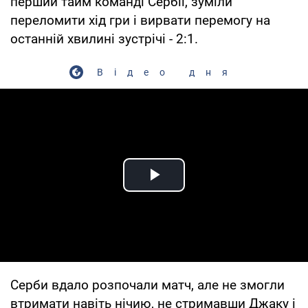
перший тайм команді Сербії, зуміли
переломити хід гри і вирвати перемогу на
останній хвилині зустрічі - 2:1.
Відео дня
Play Video
Серби вдало розпочали матч, але не змогли
втримати навіть нічию, не стримавши Джаку і