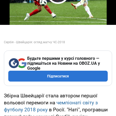
Play Video
Будьте першими у курсі головного —
підпишіться на Новини на OBOZ.UA у
Google
Підписатися
Збірна Швейцарії стала автором першої
вольової перемоги на
чемпіонаті світу з
футболу 2018 року
в Росії. "Наті", програвши