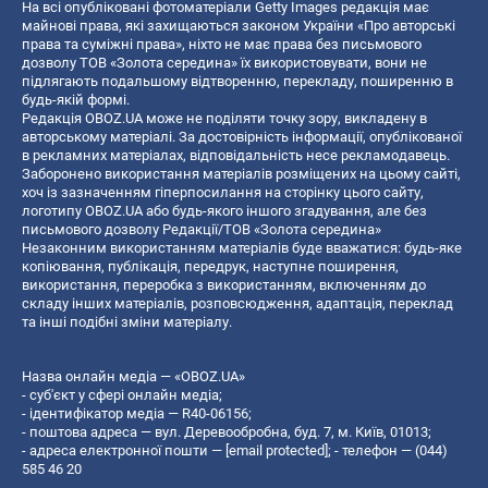
На всі опубліковані фотоматеріали Getty Images редакція має
майнові права, які захищаються законом України «Про авторські
права та суміжні права», ніхто не має права без письмового
дозволу ТОВ «Золота середина» їх використовувати, вони не
підлягають подальшому відтворенню, перекладу, поширенню в
будь-якій формі.
Редакція OBOZ.UA може не поділяти точку зору, викладену в
авторському матеріалі. За достовірність інформації, опублікованої
в рекламних матеріалах, відповідальність несе рекламодавець.
Заборонено використання матеріалів розміщених на цьому сайті,
хоч із зазначенням гіперпосилання на сторінку цього сайту,
логотипу OBOZ.UA або будь-якого іншого згадування, але без
письмового дозволу Редакції/ТОВ «Золота середина»
Незаконним використанням матеріалів буде вважатися: будь-яке
копiювання, публiкацiя, передрук, наступне поширення,
використання, переробка з використанням, включенням до
складу інших матеріалів, розповсюдження, адаптація, переклад
та інші подібні зміни матеріалу.
Назва онлайн медіа — «OBOZ.UA»
- суб'єкт у сфері онлайн медіа;
- ідентифікатор медіа — R40-06156;
- поштова адреса — вул. Деревообробна, буд. 7, м. Київ, 01013;
- адреса електронної пошти —
[email protected]
; - телефон — (044)
585 46 20