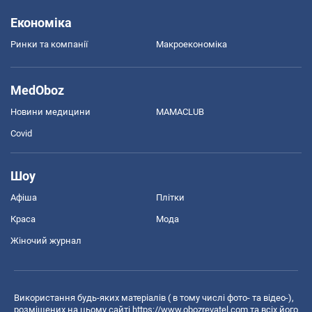
Економіка
Ринки та компанії
Макроекономіка
MedOboz
Новини медицини
MAMACLUB
Covid
Шоу
Афіша
Плітки
Краса
Мода
Жіночий журнал
Використання будь-яких матеріалів ( в тому числі фото- та відео-),
розміщених на цьому сайті
https://www.obozrevatel.com
та всіх його