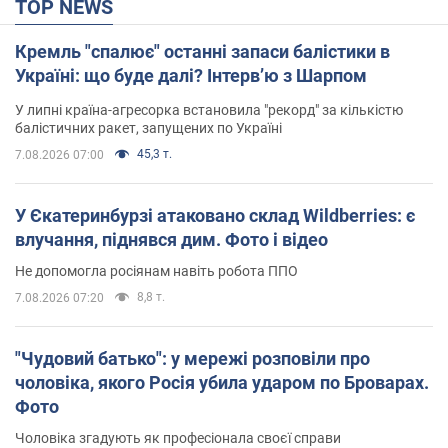
TOP NEWS
Кремль "спалює" останні запаси балістики в
Україні: що буде далі? Інтерв’ю з Шарпом
У липні країна-агресорка встановила "рекорд" за кількістю
балістичних ракет, запущених по Україні
45,3 т.
7.08.2026 07:00
У Єкатеринбурзі атаковано склад Wildberries: є
влучання, піднявся дим. Фото і відео
Не допомогла росіянам навіть робота ППО
8,8 т.
7.08.2026 07:20
"Чудовий батько": у мережі розповіли про
чоловіка, якого Росія убила ударом по Броварах.
Фото
Чоловіка згадують як професіонала своєї справи