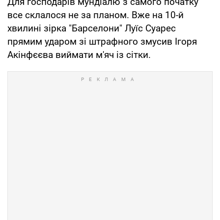
Для господарів мундіалю з самого початку
все склалося не за планом. Вже на 10-й
хвилині зірка "Барселони" Луїс Суарес
прямим ударом зі штрафного змусив Ігоря
Акінфєєва виймати м'яч із сітки.