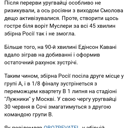
Після перерви уругвайці особливо не
ризикували, а ось росіяни з виходом Смолова
дещо активізувалися. Проте, створити щось
гостре біля воріт Муслери за всі 45 хвилин
збірна Росії так і не змогла.
Більше того, на 90-й хвилині Едінсон Кавані
вдало зіграв на добиванні і оформив
остаточний рахунок зустрічі.
Таким чином, збірна Росії посіла друге місце у
групі А, і в 1/8 фіналу зустрінеться з
переможцем квартету В 1 липня на стадіоні
"Лужники" у Москві. У свою чергу уругвайці
30 червня в Сочі змагатимуться з другою
командою групи В.
Як повідомляв
OBOZREVATEL
, у збірній