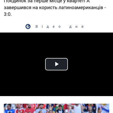
Поєдинок за перше місце у квартеті А
завершився на користь латиноамериканців -
3:0.
Відео дня
Play Video