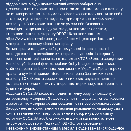
піддоменах, в будь-якому вигляді суворо заборонено.
Дозволяється використання при отриманні письмового дозволу
на їх використання та за умови обов'язкового посилання на сайт
OBOZ.UA, а для інтернет-видань - при отриманні письмового
дозволу на їх використання та за умови обов'язкового
розміщення прямого, відкритого для пошукових систем,
гіперпосилання на сторінку OBOZ.UA за посиланням
https://www.obozrevatel.com
, на якій розміщено оригінальний
матеріал в першому абзаці матеріалу.
Всі матеріали на цьому сайті, в тому числі інтерв’ю, статті,
дослідження – є службовими творами журналістів редакції,
виключні майнові права на які належать ТОВ «Золота середина».
На всі опубліковані фотоматеріали Getty Images редакція має
майнові права, які захищаються законом України «Про авторські
права та суміжні права», ніхто не має права без письмового
дозволу ТОВ «Золота середина» їх використовувати, вони не
підлягають подальшому відтворенню, перекладу, поширенню в
будь-якій формі.
Редакція OBOZ.UA може не поділяти точку зору, викладену в
авторському матеріалі. За достовірність інформації, опублікованої
в рекламних матеріалах, відповідальність несе рекламодавець.
Заборонено використання матеріалів розміщених на цьому сайті,
хоч із зазначенням гіперпосилання на сторінку цього сайту,
логотипу OBOZ.UA або будь-якого іншого згадування, але без
письмового дозволу Редакції/ТОВ «Золота середина»
Незаконним використанням матеріалів буде вважатися: будь-яке