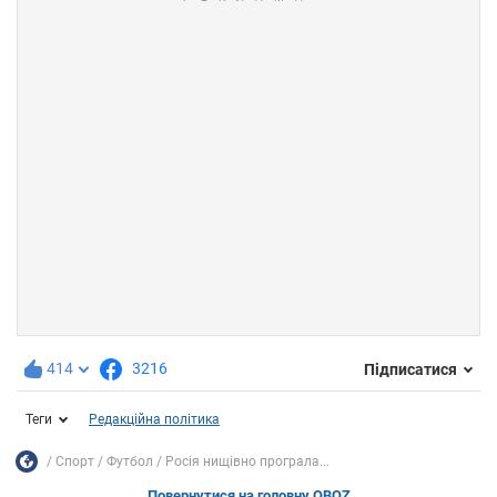
414
3216
Підписатися
Теги
Редакційна політика
Спорт
Футбол
Росія нищівно програла...
Повернутися на головну OBOZ