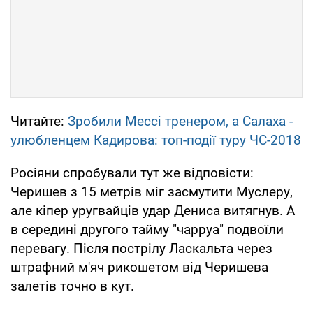
Читайте:
Зробили Мессі тренером, а Салаха -
улюбленцем Кадирова: топ-події туру ЧС-2018
Росіяни спробували тут же відповісти:
Черишев з 15 метрів міг засмутити Муслеру,
але кіпер уругвайців удар Дениса витягнув. А
в середині другого тайму "чарруа" подвоїли
перевагу. Після пострілу Ласкальта через
штрафний м'яч рикошетом від Черишева
залетів точно в кут.