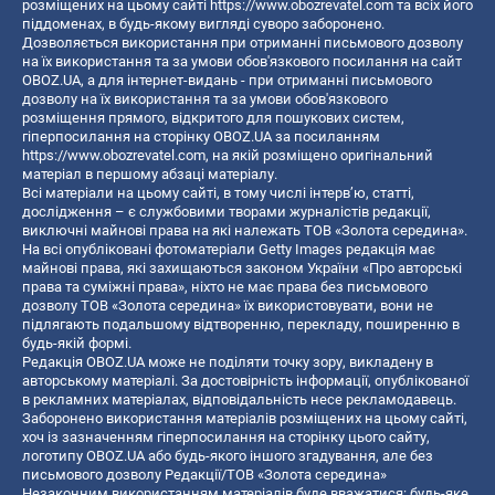
розміщених на цьому сайті
https://www.obozrevatel.com
та всіх його
піддоменах, в будь-якому вигляді суворо заборонено.
Дозволяється використання при отриманні письмового дозволу
на їх використання та за умови обов'язкового посилання на сайт
OBOZ.UA, а для інтернет-видань - при отриманні письмового
дозволу на їх використання та за умови обов'язкового
розміщення прямого, відкритого для пошукових систем,
гіперпосилання на сторінку OBOZ.UA за посиланням
https://www.obozrevatel.com
, на якій розміщено оригінальний
матеріал в першому абзаці матеріалу.
Всі матеріали на цьому сайті, в тому числі інтерв’ю, статті,
дослідження – є службовими творами журналістів редакції,
виключні майнові права на які належать ТОВ «Золота середина».
На всі опубліковані фотоматеріали Getty Images редакція має
майнові права, які захищаються законом України «Про авторські
права та суміжні права», ніхто не має права без письмового
дозволу ТОВ «Золота середина» їх використовувати, вони не
підлягають подальшому відтворенню, перекладу, поширенню в
будь-якій формі.
Редакція OBOZ.UA може не поділяти точку зору, викладену в
авторському матеріалі. За достовірність інформації, опублікованої
в рекламних матеріалах, відповідальність несе рекламодавець.
Заборонено використання матеріалів розміщених на цьому сайті,
хоч із зазначенням гіперпосилання на сторінку цього сайту,
логотипу OBOZ.UA або будь-якого іншого згадування, але без
письмового дозволу Редакції/ТОВ «Золота середина»
Незаконним використанням матеріалів буде вважатися: будь-яке