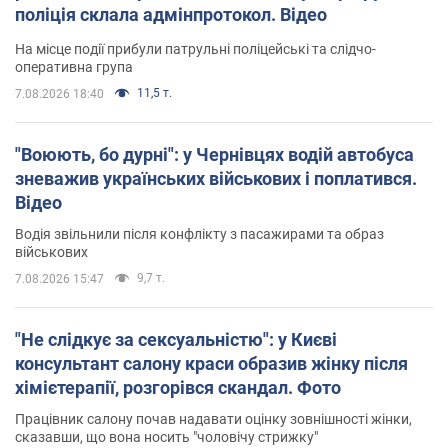
поліція склала адмінпротокол. Відео
На місце події прибули патрульні поліцейські та слідчо-
оперативна група
11,5 т.
7.08.2026 18:40
"Воюють, бо дурні": у Чернівцях водій автобуса
зневажив українських військових і поплатився.
Відео
Водія звільнили після конфлікту з пасажирами та образ
військових
9,7 т.
7.08.2026 15:47
"Не слідкує за сексуальністю": у Києві
консультант салону краси образив жінку після
хімієтерапії, розгорівся скандал. Фото
Працівник салону почав надавати оцінку зовнішності жінки,
сказавши, що вона носить "чоловічу стрижку"