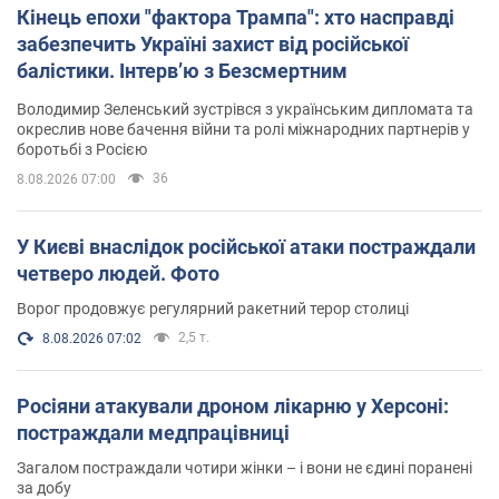
Кінець епохи "фактора Трампа": хто насправді
забезпечить Україні захист від російської
балістики. Інтерв’ю з Безсмертним
Володимир Зеленський зустрівся з українським дипломата та
окреслив нове бачення війни та ролі міжнародних партнерів у
боротьбі з Росією
36
8.08.2026 07:00
У Києві внаслідок російської атаки постраждали
четверо людей. Фото
Ворог продовжує регулярний ракетний терор столиці
2,5 т.
8.08.2026 07:02
Росіяни атакували дроном лікарню у Херсоні:
постраждали медпрацівниці
Загалом постраждали чотири жінки – і вони не єдині поранені
за добу