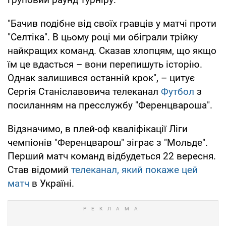
"Бачив подібне від своїх гравців у матчі проти
"Селтіка". В цьому році ми обіграли трійку
найкращих команд. Сказав хлопцям, що якщо
їм це вдасться – вони перепишуть історію.
Однак залишився останній крок", – цитує
Сергія Станіславовича телеканал
Футбол
з
посиланням на пресслужбу "Ференцвароша".
Відзначимо, в плей-оф кваліфікації Ліги
чемпіонів "Ференцварош" зіграє з "Мольде".
Перший матч команд відбудеться 22 вересня.
Став відомий
телеканал, який покаже цей
матч
в Україні.