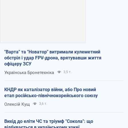
"Варта" та "Новатор" витримали кулеметний
обстріл і удар FPV-дрона, врятувавши життя
офіцеру ЗСУ
Українська Бронетехніка
3,5 т.
КНДР як каталізатор війни, або Про новий
етап російсько-північнокорейського союзу
Олексій Кущ
3,6 т.
Вихід до еліти ЧС та тріумф "Сокола": що
відбувається в українському хокеї