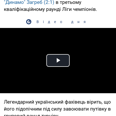
"Динамо" Загреб (2:1)
в третьому
кваліфікаційному раунді Ліги чемпіонів.
Відео дня
Play Video
Легендарний український фахівець вірить, що
його підопічним під силу завоювати путівку в
груповий раунд турніру.