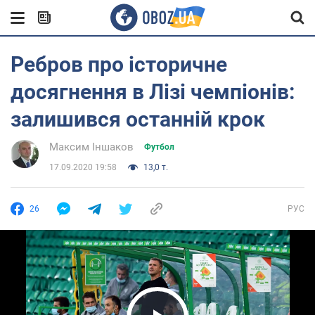
Ребров про історичне
досягнення в Лізі чемпіонів:
залишився останній крок
Максим Іншаков
Футбол
17.09.2020 19:58
13,0 т.
26
РУС