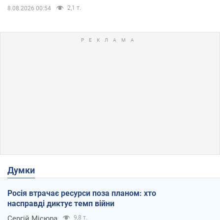
2,1 т.
8.08.2026 00:54
Думки
Росія втрачає ресурси поза планом: хто
насправді диктує темп війни
Сергій Місюра
9,8 т.