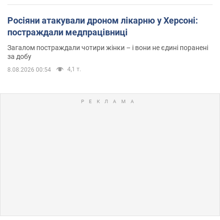
Росіяни атакували дроном лікарню у Херсоні:
постраждали медпрацівниці
Загалом постраждали чотири жінки – і вони не єдині поранені
за добу
4,1 т.
8.08.2026 00:54