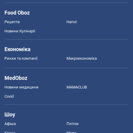
Food Oboz
Рецепти
Напої
Новини Кулінарії
Економіка
Ринки та компанії
Макроекономіка
MedOboz
Новини медицини
MAMACLUB
Covid
Шоу
Афіша
Плітки
Краса
Мода