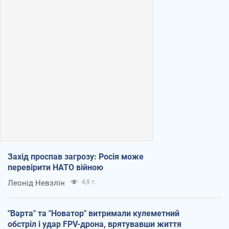
Захід проспав загрозу: Росія може
перевірити НАТО війною
Леонід Невзлін
4,9 т.
"Варта" та "Новатор" витримали кулеметний
обстріл і удар FPV-дрона, врятувавши життя