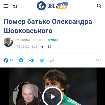
Помер батько Олександра
Шовковського
Максим Іншаков
Футбол
7.11.2020 11:21
18,5 т.
96
РУС