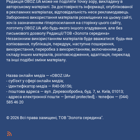
Редакція OBOZ.UA може не поділяти точку зору, викладену в
авторському матеріалі. За достовірність інформації, опублікованої
в рекламних матеріалах, відповідальність несе рекламодавець.
Заборонено використання матеріалів розміщених на цьому сайті,
хоч із зазначенням гіперпосилання на сторінку цього сайту,
логотипу OBOZ.UA або будь-якого іншого згадування, але без
письмового дозволу Редакції/ТОВ «Золота середина»
Незаконним використанням матеріалів буде вважатися: будь-яке
копiювання, публiкацiя, передрук, наступне поширення,
використання, переробка з використанням, включенням до
складу інших матеріалів, розповсюдження, адаптація, переклад
та інші подібні зміни матеріалу.
Назва онлайн медіа — «OBOZ.UA»
- суб'єкт у сфері онлайн медіа;
- ідентифікатор медіа — R40-06156;
- поштова адреса — вул. Деревообробна, буд. 7, м. Київ, 01013;
- адреса електронної пошти —
[email protected]
; - телефон — (044)
585 46 20
© 2026 Всі права захищені, ТОВ "Золота середина".