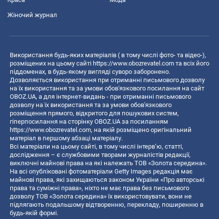
Жіночий журнал
Використання будь-яких матеріалів ( в тому числі фото- та відео-),
розміщених на цьому сайті
https://www.obozrevatel.com
та всіх його
піддоменах, в будь-якому вигляді суворо заборонено.
Дозволяється використання при отриманні письмового дозволу
на їх використання та за умови обов'язкового посилання на сайт
OBOZ.UA, а для інтернет-видань - при отриманні письмового
дозволу на їх використання та за умови обов'язкового
розміщення прямого, відкритого для пошукових систем,
гіперпосилання на сторінку OBOZ.UA за посиланням
https://www.obozrevatel.com
, на якій розміщено оригінальний
матеріал в першому абзаці матеріалу.
Всі матеріали на цьому сайті, в тому числі інтерв’ю, статті,
дослідження – є службовими творами журналістів редакції,
виключні майнові права на які належать ТОВ «Золота середина».
На всі опубліковані фотоматеріали Getty Images редакція має
майнові права, які захищаються законом України «Про авторські
права та суміжні права», ніхто не має права без письмового
дозволу ТОВ «Золота середина» їх використовувати, вони не
підлягають подальшому відтворенню, перекладу, поширенню в
будь-якій формі.