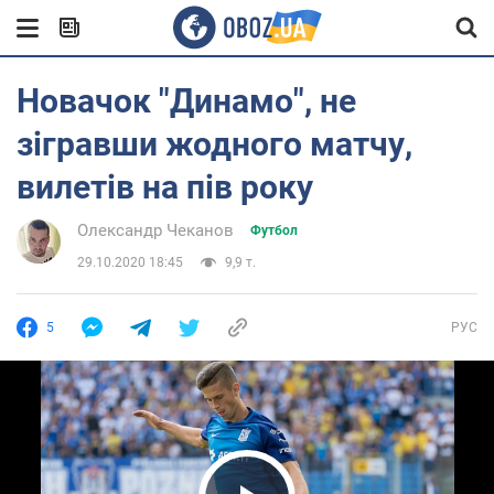
Новачок "Динамо", не
зігравши жодного матчу,
вилетів на пів року
Олександр Чеканов
Футбол
29.10.2020 18:45
9,9 т.
5
РУС