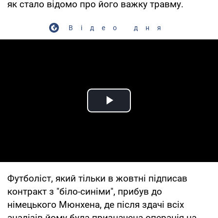
як стало відомо про його важку травму.
Відео дня
Play Video
Футболіст, який тільки в жовтні підписав
контракт з "біло-синіми", прибув до
німецького Мюнхена, де після здачі всіх
аналізів йому була призначена операція на