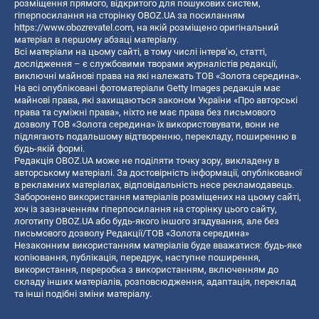
розміщення прямого, відкритого для пошукових систем,
гіперпосилання на сторінку OBOZ.UA за посиланням
https://www.obozrevatel.com
, на якій розміщено оригінальний
матеріал в першому абзаці матеріалу.
Всі матеріали на цьому сайті, в тому числі інтерв’ю, статті,
дослідження – є службовими творами журналістів редакції,
виключні майнові права на які належать ТОВ «Золота середина».
На всі опубліковані фотоматеріали Getty Images редакція має
майнові права, які захищаються законом України «Про авторські
права та суміжні права», ніхто не має права без письмового
дозволу ТОВ «Золота середина» їх використовувати, вони не
підлягають подальшому відтворенню, перекладу, поширенню в
будь-якій формі.
Редакція OBOZ.UA може не поділяти точку зору, викладену в
авторському матеріалі. За достовірність інформації, опублікованої
в рекламних матеріалах, відповідальність несе рекламодавець.
Заборонено використання матеріалів розміщених на цьому сайті,
хоч із зазначенням гіперпосилання на сторінку цього сайту,
логотипу OBOZ.UA або будь-якого іншого згадування, але без
письмового дозволу Редакції/ТОВ «Золота середина»
Незаконним використанням матеріалів буде вважатися: будь-яке
копiювання, публiкацiя, передрук, наступне поширення,
використання, переробка з використанням, включенням до
складу інших матеріалів, розповсюдження, адаптація, переклад
та інші подібні зміни матеріалу.