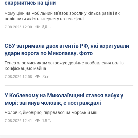
скаржитись на ціни
Чому ціни на мобільний зв'язок зросли у кілька разів і як
поліпшити якість інтернету на телефоні
8,0 т.
7.08.2026 12:00
СБУ затримала двох агентів РФ, які коригували
удари ворога по Миколаєву. Фото
Тепер зловмисникам загрожує довічне позбавлення волі з
конфіскацією майна
729
7.08.2026 12:58
У Коблевому на Миколаївщині стався вибух у
морі: загинув чоловік, є постраждалі
Чоловік, ймовірно, підірвався на морській міні
1,8 т.
7.08.2026 12:41