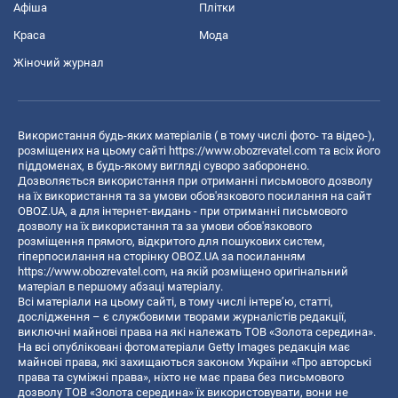
Афіша
Плітки
Краса
Мода
Жіночий журнал
Використання будь-яких матеріалів ( в тому числі фото- та відео-),
розміщених на цьому сайті
https://www.obozrevatel.com
та всіх його
піддоменах, в будь-якому вигляді суворо заборонено.
Дозволяється використання при отриманні письмового дозволу
на їх використання та за умови обов'язкового посилання на сайт
OBOZ.UA, а для інтернет-видань - при отриманні письмового
дозволу на їх використання та за умови обов'язкового
розміщення прямого, відкритого для пошукових систем,
гіперпосилання на сторінку OBOZ.UA за посиланням
https://www.obozrevatel.com
, на якій розміщено оригінальний
матеріал в першому абзаці матеріалу.
Всі матеріали на цьому сайті, в тому числі інтерв’ю, статті,
дослідження – є службовими творами журналістів редакції,
виключні майнові права на які належать ТОВ «Золота середина».
На всі опубліковані фотоматеріали Getty Images редакція має
майнові права, які захищаються законом України «Про авторські
права та суміжні права», ніхто не має права без письмового
дозволу ТОВ «Золота середина» їх використовувати, вони не