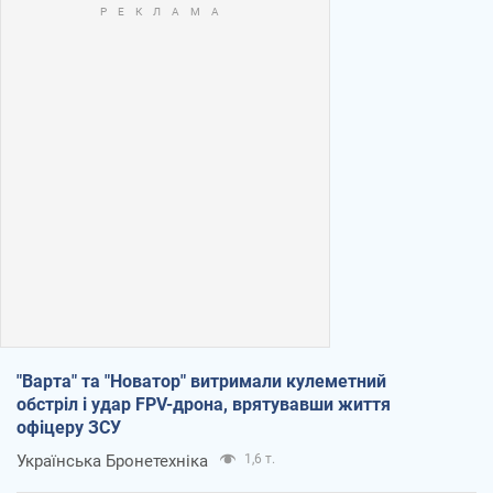
"Варта" та "Новатор" витримали кулеметний
обстріл і удар FPV-дрона, врятувавши життя
офіцеру ЗСУ
Українська Бронетехніка
1,6 т.