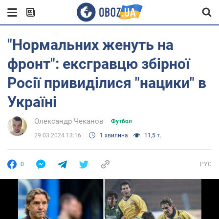
"Нормальних женуть на
фронт": ексгравцю збірної
Росії привиділися "нацики" в
Україні
Олександр Чеканов
Футбол
29.03.2024 13:16
1 хвилина
11,5 т.
0
РУС