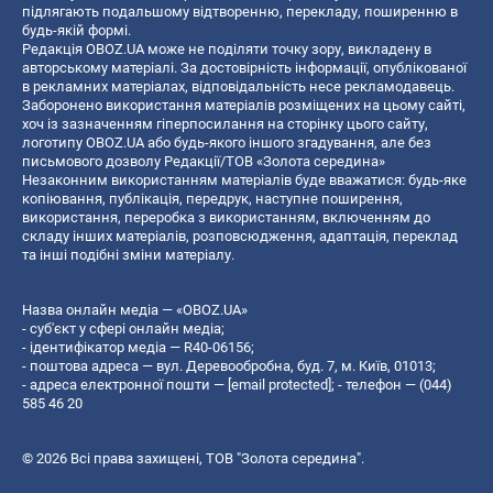
підлягають подальшому відтворенню, перекладу, поширенню в
будь-якій формі.
Редакція OBOZ.UA може не поділяти точку зору, викладену в
авторському матеріалі. За достовірність інформації, опублікованої
в рекламних матеріалах, відповідальність несе рекламодавець.
Заборонено використання матеріалів розміщених на цьому сайті,
хоч із зазначенням гіперпосилання на сторінку цього сайту,
логотипу OBOZ.UA або будь-якого іншого згадування, але без
письмового дозволу Редакції/ТОВ «Золота середина»
Незаконним використанням матеріалів буде вважатися: будь-яке
копiювання, публiкацiя, передрук, наступне поширення,
використання, переробка з використанням, включенням до
складу інших матеріалів, розповсюдження, адаптація, переклад
та інші подібні зміни матеріалу.
Назва онлайн медіа — «OBOZ.UA»
- суб'єкт у сфері онлайн медіа;
- ідентифікатор медіа — R40-06156;
- поштова адреса — вул. Деревообробна, буд. 7, м. Київ, 01013;
- адреса електронної пошти —
[email protected]
; - телефон — (044)
585 46 20
© 2026 Всі права захищені, ТОВ "Золота середина".