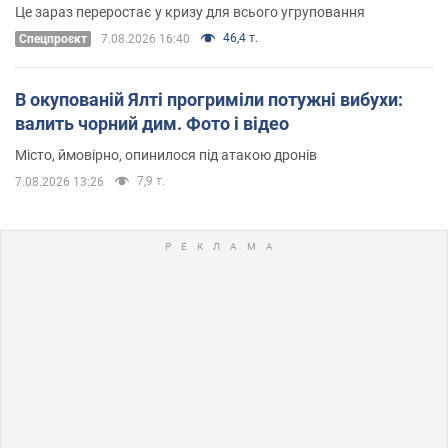
Це зараз переростає у кризу для всього угруповання
46,4 т.
Cпецпроєкт
7.08.2026 16:40
В окупованій Ялті прогриміли потужні вибухи:
валить чорний дим. Фото і відео
Місто, ймовірно, опинилося під атакою дронів
7,9 т.
7.08.2026 13:26