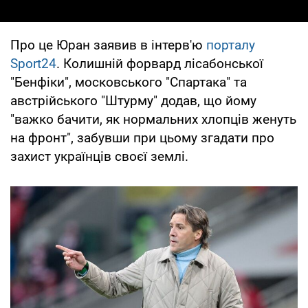
Про це Юран заявив в інтерв'ю
порталу
Sport24
. Колишній форвард лісабонської
"Бенфіки", московського "Спартака" та
австрійського "Штурму" додав, що йому
"важко бачити, як нормальних хлопців женуть
на фронт", забувши при цьому згадати про
захист українців своєї землі.