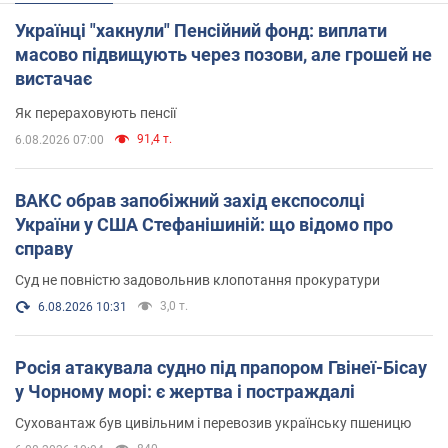
Українці "хакнули" Пенсійний фонд: виплати
масово підвищують через позови, але грошей не
вистачає
Як перераховують пенсії
91,4 т.
6.08.2026 07:00
ВАКС обрав запобіжний захід експосолці
України у США Стефанішиній: що відомо про
справу
Суд не повністю задовольнив клопотання прокуратури
3,0 т.
6.08.2026 10:31
Росія атакувала судно під прапором Гвінеї-Бісау
у Чорному морі: є жертва і постраждалі
Суховантаж був цивільним і перевозив українську пшеницю