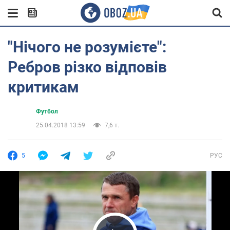
"Нічого не розумієте":
Ребров різко відповів
критикам
Футбол
25.04.2018 13:59
7,6 т.
5
РУС