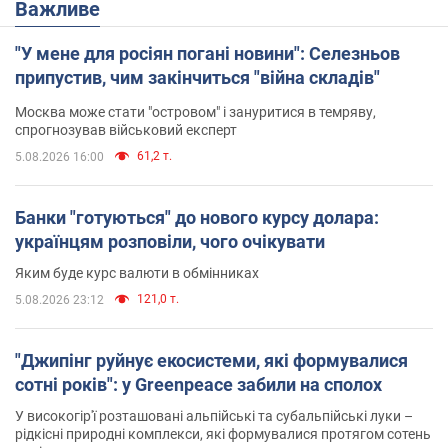
Важливе
"У мене для росіян погані новини": Селезньов
припустив, чим закінчиться "війна складів"
Москва може стати "островом" і зануритися в темряву,
спрогнозував військовий експерт
61,2 т.
5.08.2026 16:00
Банки "готуються" до нового курсу долара:
українцям розповіли, чого очікувати
Яким буде курс валюти в обмінниках
121,0 т.
5.08.2026 23:12
"Джипінг руйнує екосистеми, які формувалися
сотні років": у Greenpeace забили на сполох
У високогір'ї розташовані альпійські та субальпійські луки –
рідкісні природні комплекси, які формувалися протягом сотень