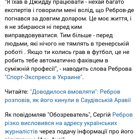
"Я їхав в Джидду працювати - нехай багато
експертів і говорили мені вслід, що Ребров-де
погнався за довгим доларом. Це моє життя, і
я не збираюся ні перед ким
виправдовуватися. Тим більше - перед
людьми, які нічого не тямлять в тренерській
роботі . Якщо ти колись грав в футбол, це не
робить тебе автоматично фахівцем в
суміжній професії", - наводить слова Реброва
"Спорт-Экспресс в Украине"
.
Читайте:
"Доводилося вмовляти": Ребров
розповів, як його кинули в Саудівській Аравії
Як повідомляв "Обозреватель", Сергій
Ребров
різко висловився на адресу українських
журналістів
через подачу інформації про його