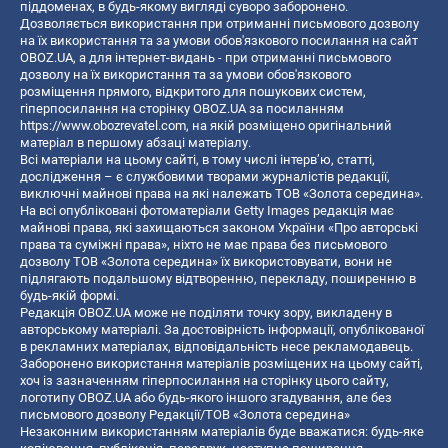
піддоменах, в будь-якому вигляді суворо заборонено.
Дозволяється використання при отриманні письмового дозволу
на їх використання та за умови обов'язкового посилання на сайт
OBOZ.UA, а для інтернет-видань - при отриманні письмового
дозволу на їх використання та за умови обов'язкового
розміщення прямого, відкритого для пошукових систем,
гіперпосилання на сторінку OBOZ.UA за посиланням
https://www.obozrevatel.com
, на якій розміщено оригінальний
матеріал в першому абзаці матеріалу.
Всі матеріали на цьому сайті, в тому числі інтерв’ю, статті,
дослідження – є службовими творами журналістів редакції,
виключні майнові права на які належать ТОВ «Золота середина».
На всі опубліковані фотоматеріали Getty Images редакція має
майнові права, які захищаються законом України «Про авторські
права та суміжні права», ніхто не має права без письмового
дозволу ТОВ «Золота середина» їх використовувати, вони не
підлягають подальшому відтворенню, перекладу, поширенню в
будь-якій формі.
Редакція OBOZ.UA може не поділяти точку зору, викладену в
авторському матеріалі. За достовірність інформації, опублікованої
в рекламних матеріалах, відповідальність несе рекламодавець.
Заборонено використання матеріалів розміщених на цьому сайті,
хоч із зазначенням гіперпосилання на сторінку цього сайту,
логотипу OBOZ.UA або будь-якого іншого згадування, але без
письмового дозволу Редакції/ТОВ «Золота середина»
Незаконним використанням матеріалів буде вважатися: будь-яке