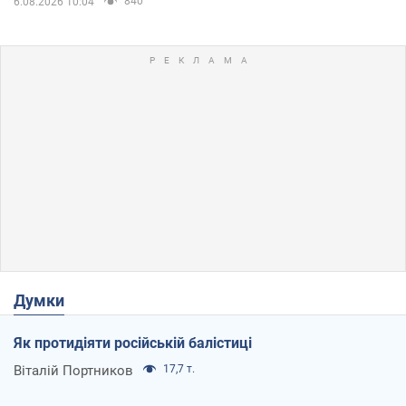
840
6.08.2026 10:04
Думки
Як протидіяти російській балістиці
Віталій Портников
17,7 т.