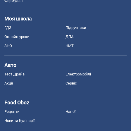
Формула-1
Моя школа
ГДЗ
Підручники
Онлайн уроки
ДПА
ЗНО
НМТ
Авто
Тест Драйв
Електромобілі
Акції
Сервіс
Food Oboz
Рецепти
Напої
Новини Кулінарії