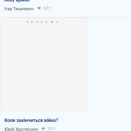
Ігар Тишкевич
3,2 т.
Коли закінчиться війна?
Юрій Хрістензен
2,5 т.