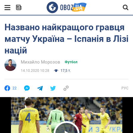
Названо найкращого гравця
матчу Україна – Іспанія в Лізі
націй
Михайло Морозов
Футбол
14.10.2020 10:28
17,5 т.
22
РУС