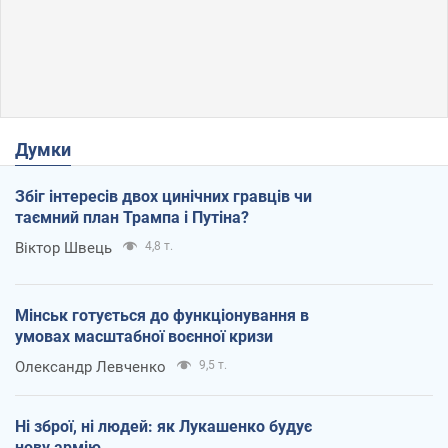
Думки
Збіг інтересів двох цинічних гравців чи
таємний план Трампа і Путіна?
Віктор Швець
4,8 т.
Мінськ готується до функціонування в
умовах масштабної воєнної кризи
Олександр Левченко
9,5 т.
Ні зброї, ні людей: як Лукашенко будує
нову армію