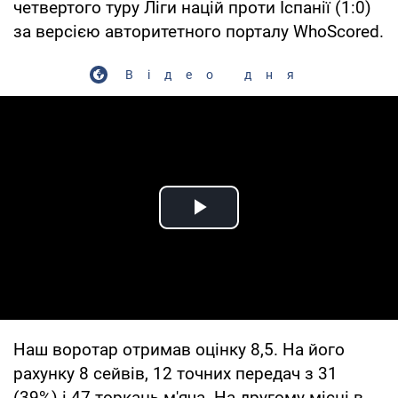
четвертого туру Ліги націй проти Іспанії (1:0)
за версією авторитетного порталу WhoScored.
Відео дня
Play Video
Наш воротар отримав оцінку 8,5. На його
рахунку 8 сейвів, 12 точних передач з 31
(39%) і 47 торкань м'яча. На другому місці в