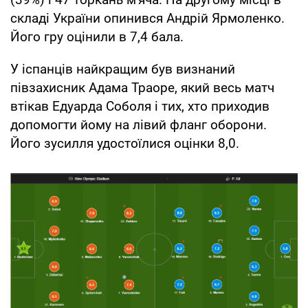
складі України опинився Андрій Ярмоленко.
Його гру оцінили в 7,4 бала.
У іспанців найкращим був визнаний
півзахисник Адама Траоре, який весь матч
втікав Едуарда Соболя і тих, хто приходив
допомогти йому на лівий фланг оборони.
Його зусилля удостоїлися оцінки 8,0.