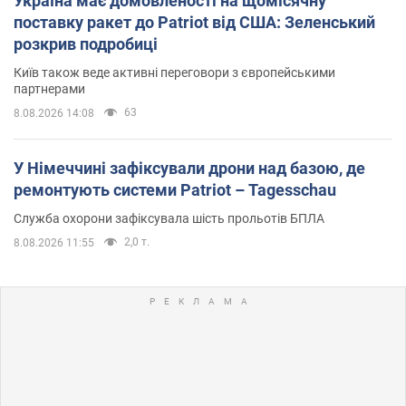
Україна має домовленості на щомісячну
поставку ракет до Patriot від США: Зеленський
розкрив подробиці
Київ також веде активні переговори з європейськими
партнерами
63
8.08.2026 14:08
У Німеччині зафіксували дрони над базою, де
ремонтують системи Patriot – Tagesschau
Служба охорони зафіксувала шість прольотів БПЛА
2,0 т.
8.08.2026 11:55