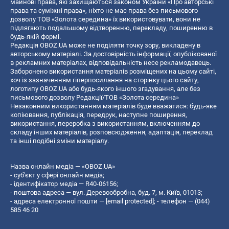
майнові права, які захищаються законом України «Про авторські
права та суміжні права», ніхто не має права без письмового
дозволу ТОВ «Золота середина» їх використовувати, вони не
підлягають подальшому відтворенню, перекладу, поширенню в
будь-якій формі.
Редакція OBOZ.UA може не поділяти точку зору, викладену в
авторському матеріалі. За достовірність інформації, опублікованої
в рекламних матеріалах, відповідальність несе рекламодавець.
Заборонено використання матеріалів розміщених на цьому сайті,
хоч із зазначенням гіперпосилання на сторінку цього сайту,
логотипу OBOZ.UA або будь-якого іншого згадування, але без
письмового дозволу Редакції/ТОВ «Золота середина»
Незаконним використанням матеріалів буде вважатися: будь-яке
копiювання, публiкацiя, передрук, наступне поширення,
використання, переробка з використанням, включенням до
складу інших матеріалів, розповсюдження, адаптація, переклад
та інші подібні зміни матеріалу.
Назва онлайн медіа — «OBOZ.UA»
- суб'єкт у сфері онлайн медіа;
- ідентифікатор медіа — R40-06156;
- поштова адреса — вул. Деревообробна, буд. 7, м. Київ, 01013;
- адреса електронної пошти —
[email protected]
; - телефон — (044)
585 46 20