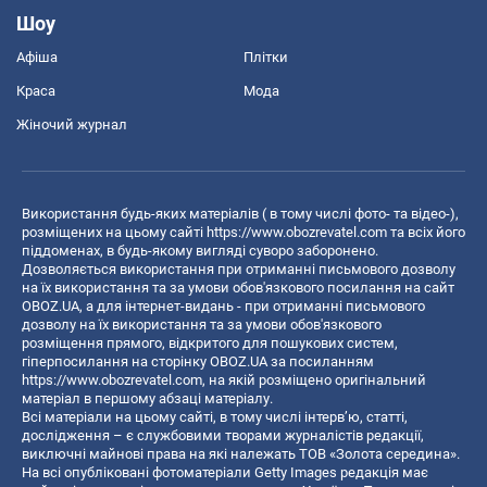
Шоу
Афіша
Плітки
Краса
Мода
Жіночий журнал
Використання будь-яких матеріалів ( в тому числі фото- та відео-),
розміщених на цьому сайті
https://www.obozrevatel.com
та всіх його
піддоменах, в будь-якому вигляді суворо заборонено.
Дозволяється використання при отриманні письмового дозволу
на їх використання та за умови обов'язкового посилання на сайт
OBOZ.UA, а для інтернет-видань - при отриманні письмового
дозволу на їх використання та за умови обов'язкового
розміщення прямого, відкритого для пошукових систем,
гіперпосилання на сторінку OBOZ.UA за посиланням
https://www.obozrevatel.com
, на якій розміщено оригінальний
матеріал в першому абзаці матеріалу.
Всі матеріали на цьому сайті, в тому числі інтерв’ю, статті,
дослідження – є службовими творами журналістів редакції,
виключні майнові права на які належать ТОВ «Золота середина».
На всі опубліковані фотоматеріали Getty Images редакція має