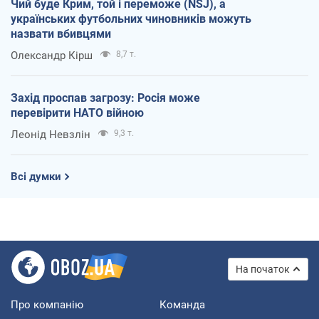
Чий буде Крим, той і переможе (NSJ), а
українських футбольних чиновників можуть
назвати вбивцями
Олександр Кірш
8,7 т.
Захід проспав загрозу: Росія може
перевірити НАТО війною
Леонід Невзлін
9,3 т.
Всі думки
На початок
Про компанію
Команда