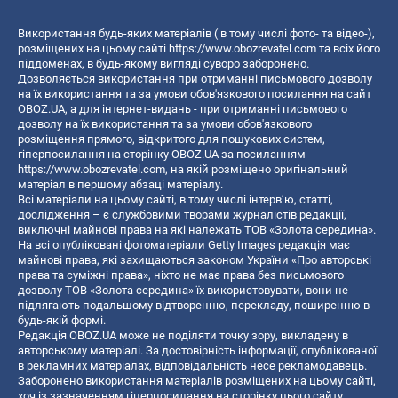
Використання будь-яких матеріалів ( в тому числі фото- та відео-),
розміщених на цьому сайті
https://www.obozrevatel.com
та всіх його
піддоменах, в будь-якому вигляді суворо заборонено.
Дозволяється використання при отриманні письмового дозволу
на їх використання та за умови обов'язкового посилання на сайт
OBOZ.UA, а для інтернет-видань - при отриманні письмового
дозволу на їх використання та за умови обов'язкового
розміщення прямого, відкритого для пошукових систем,
гіперпосилання на сторінку OBOZ.UA за посиланням
https://www.obozrevatel.com
, на якій розміщено оригінальний
матеріал в першому абзаці матеріалу.
Всі матеріали на цьому сайті, в тому числі інтерв’ю, статті,
дослідження – є службовими творами журналістів редакції,
виключні майнові права на які належать ТОВ «Золота середина».
На всі опубліковані фотоматеріали Getty Images редакція має
майнові права, які захищаються законом України «Про авторські
права та суміжні права», ніхто не має права без письмового
дозволу ТОВ «Золота середина» їх використовувати, вони не
підлягають подальшому відтворенню, перекладу, поширенню в
будь-якій формі.
Редакція OBOZ.UA може не поділяти точку зору, викладену в
авторському матеріалі. За достовірність інформації, опублікованої
в рекламних матеріалах, відповідальність несе рекламодавець.
Заборонено використання матеріалів розміщених на цьому сайті,
хоч із зазначенням гіперпосилання на сторінку цього сайту,