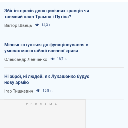
Збіг інтересів двох цинічних гравців чи
таємний план Трампа і Путіна?
Віктор Швець
14,3 т.
Мінськ готується до функціонування в
умовах масштабної воєнної кризи
Олександр Левченко
18,7 т.
Ні зброї, ні людей: як Лукашенко будує
нову армію
Ігар Тишкевич
15,8 т.