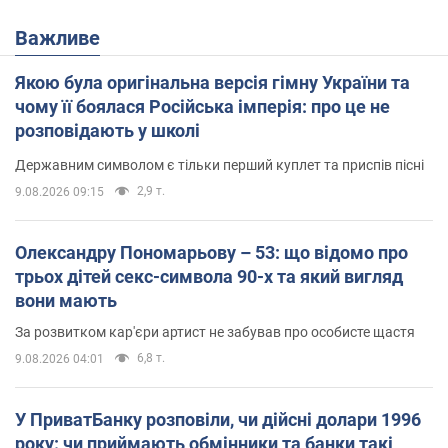
Важливе
Якою була оригінальна версія гімну України та
чому її боялася Російська імперія: про це не
розповідають у школі
Державним символом є тільки перший куплет та приспів пісні
2,9 т.
9.08.2026 09:15
Олександру Пономарьову – 53: що відомо про
трьох дітей секс-символа 90-х та який вигляд
вони мають
За розвитком кар'єри артист не забував про особисте щастя
6,8 т.
9.08.2026 04:01
У ПриватБанку розповіли, чи дійсні долари 1996
року: чи приймають обмінники та банки такі