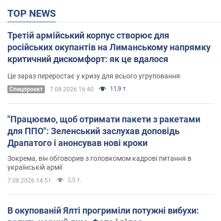
TOP NEWS
Третій армійський корпус створює для
російських окупантів на Лиманському напрямку
критичний дискомфорт: як це вдалося
Це зараз переростає у кризу для всього угруповання
11,9 т.
Cпецпроєкт
7.08.2026 16:40
"Працюємо, щоб отримати пакети з ракетами
для ППО": Зеленський заслухав доповідь
Драпатого і анонсував нові кроки
Зокрема, він обговорив з головкомом кадрові питання в
українській армії
2,5 т.
7.08.2026 14:51
В окупованій Ялті прогриміли потужні вибухи: