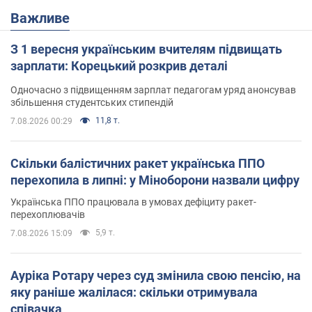
Важливе
З 1 вересня українським вчителям підвищать
зарплати: Корецький розкрив деталі
Одночасно з підвищенням зарплат педагогам уряд анонсував
збільшення студентських стипендій
11,8 т.
7.08.2026 00:29
Скільки балістичних ракет українська ППО
перехопила в липні: у Міноборони назвали цифру
Українська ППО працювала в умовах дефіциту ракет-
перехоплювачів
5,9 т.
7.08.2026 15:09
Ауріка Ротару через суд змінила свою пенсію, на
яку раніше жалілася: скільки отримувала
співачка