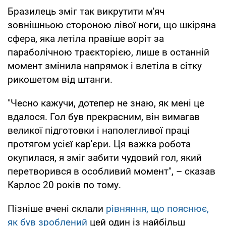
Бразилець зміг так викрутити м'яч
зовнішньою стороною лівої ноги, що шкіряна
сфера, яка летіла правіше воріт за
параболічною траєкторією, лише в останній
момент змінила напрямок і влетіла в сітку
рикошетом від штанги.
"Чесно кажучи, дотепер не знаю, як мені це
вдалося. Гол був прекрасним, він вимагав
великої підготовки і наполегливої праці
протягом усієї кар'єри. Ця важка робота
окупилася, я зміг забити чудовий гол, який
перетворився в особливий момент", – сказав
Карлос 20 років по тому.
Пізніше вчені склали
рівняння, що пояснює,
як був зроблений
цей один із найбільш