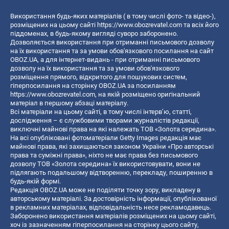
Використання будь-яких матеріалів ( в тому числі фото- та відео-),
розміщених на цьому сайті
https://www.obozrevatel.com
та всіх його
піддоменах, в будь-якому вигляді суворо заборонено.
Дозволяється використання при отриманні письмового дозволу
на їх використання та за умови обов'язкового посилання на сайт
OBOZ.UA, а для інтернет-видань - при отриманні письмового
дозволу на їх використання та за умови обов'язкового
розміщення прямого, відкритого для пошукових систем,
гіперпосилання на сторінку OBOZ.UA за посиланням
https://www.obozrevatel.com
, на якій розміщено оригінальний
матеріал в першому абзаці матеріалу.
Всі матеріали на цьому сайті, в тому числі інтерв’ю, статті,
дослідження – є службовими творами журналістів редакції,
виключні майнові права на які належать ТОВ «Золота середина».
На всі опубліковані фотоматеріали Getty Images редакція має
майнові права, які захищаються законом України «Про авторські
права та суміжні права», ніхто не має права без письмового
дозволу ТОВ «Золота середина» їх використовувати, вони не
підлягають подальшому відтворенню, перекладу, поширенню в
будь-якій формі.
Редакція OBOZ.UA може не поділяти точку зору, викладену в
авторському матеріалі. За достовірність інформації, опублікованої
в рекламних матеріалах, відповідальність несе рекламодавець.
Заборонено використання матеріалів розміщених на цьому сайті,
хоч із зазначенням гіперпосилання на сторінку цього сайту,