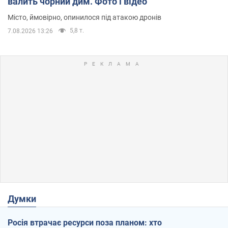
валить чорний дим. Фото і відео
Місто, ймовірно, опинилося під атакою дронів
5,8 т.
7.08.2026 13:26
Думки
Росія втрачає ресурси поза планом: хто