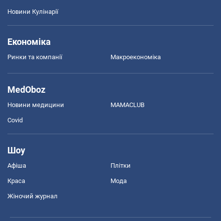
Новини Кулінарії
Економіка
Ринки та компанії
Макроекономіка
MedOboz
Новини медицини
MAMACLUB
Covid
Шоу
Афіша
Плітки
Краса
Мода
Жіночий журнал