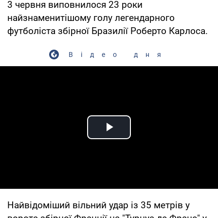
3 червня виповнилося 23 роки
найзнаменитiшому голу легендарного
футболіста збірної Бразилії Роберто Карлоса.
Відео дня
Play Video
Найвідоміший вільний удар із 35 метрів у