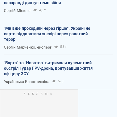
насправді диктує темп війни
Сергій Місюра
4,3 т.
"Ми вже проходили через гірше": Україні не
варто піддаватися зневірі через ракетний
терор
Сергій Марченко, експерт
5,8 т.
"Варта" та "Новатор" витримали кулеметний
обстріл і удар FPV-дрона, врятувавши життя
офіцеру ЗСУ
Українська Бронетехніка
570