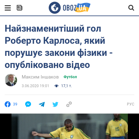
Найзнаменитіший гол
Роберто Карлоса, який
порушує закони фізики -
опубліковано відео
Максим Іншаков
Футбол
3.06.2020 19:01
17,1 т.
39
РУС