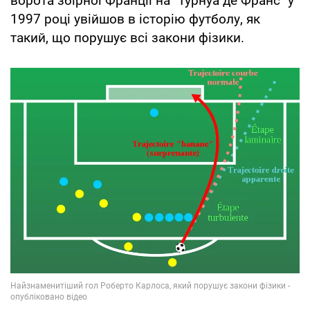
ворота збірної Франції на "Турнуа де Франс" у
1997 році увійшов в історію футболу, як
такий, що порушує всі закони фізики.