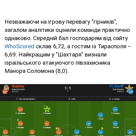
Незважаючи на ігрову перевагу "гірників",
загалом аналітики оцінили команди практично
однаково. Середній бал господарям від сайту
WhoScored
склав 6,72, а гостям із Тирасполя –
6,69. Найкращим у "Шахтаря" визнали
ізраїльського атакуючого півзахисника
Манора Соломона (8,0).