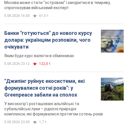
5.08.2026 23:12
122,0 т.
"Джипінг руйнує екосистеми, які
формувалися сотні років": у
Greenpeace забили на сполох
У високогір'ї розташовані альпійські та
субальпійські луки – рідкісні природні
комплекси, які формувалися протягом сотень років
5.08.2026 23:00
1,7 т.