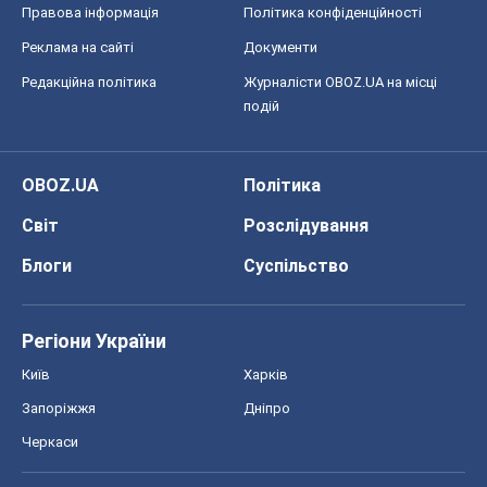
Світ
Розслідування
Блоги
Суспільство
Регіони України
Київ
Харків
Запоріжжя
Дніпро
Черкаси
Спорт
Футбол
Баскетбол
Хокей
Бокс
Формула-1
Моя школа