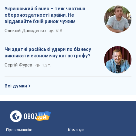
Сергій Фурса
1,2 т.
Всі думки
Про компанію
Команда
Правова інформація
Політика конфіденційності
Реклама на сайті
Документи
Редакційна політика
Журналісти OBOZ.UA на місці
подій
OBOZ.UA
Політика