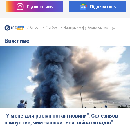
"У мене для росіян погані новини": Селезньов
припустив, чим закінчиться "війна складів"
Москва може стати "островом" і зануритися в темряву,
спрогнозував військовий експерт
5.08.2026 16:00
61,5 т.
Банки "готуються" до нового курсу
долара: українцям розповіли, чого
очікувати
Яким буде курс валюти в обмінниках