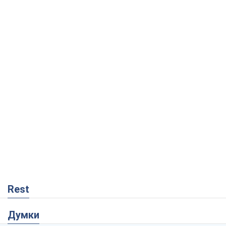
Rest
Думки
На якому боці історії виступає Дональд
Трамп?
Віктор Каспрук
186
Як протидіяти російській балістиці
Віталій Портников
17,9 т.