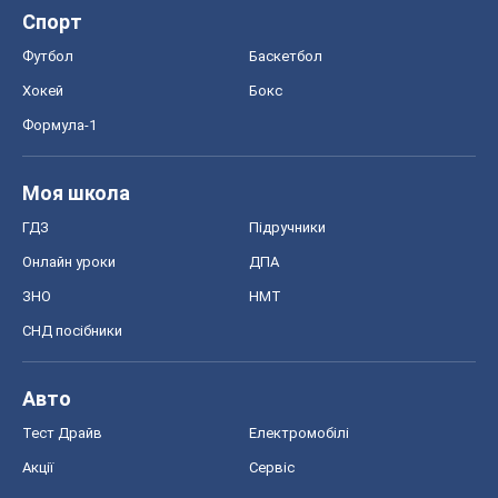
ГДЗ
Підручники
Онлайн уроки
ДПА
ЗНО
НМТ
СНД посібники
Авто
Тест Драйв
Електромобілі
Акції
Сервіс
Food Oboz
Рецепти
Напої
Дієти
Економіка
Ринки та компанії
Макроекономіка