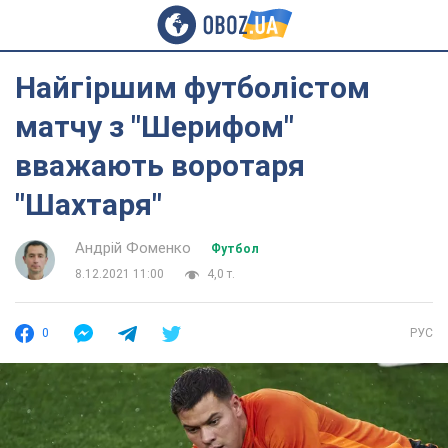
Найгіршим футболістом
матчу з "Шерифом"
вважають воротаря
"Шахтаря"
Андрій Фоменко
Футбол
8.12.2021 11:00
4,0 т.
0
РУС