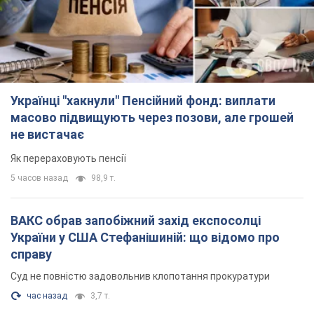
Як перераховують пенсії
5 часов назад
98,9 т.
ВАКС обрав запобіжний захід експосолці
України у США Стефанішиній: що відомо про
справу
Суд не повністю задовольнив клопотання прокуратури
час назад
3,7 т.
Росія атакувала судно під прапором Гвінеї-
Бісау у Чорному морі: є жертва і постраждалі
Суховантаж був цивільним і перевозив українську пшеницю
2 часа назад
1,0 т.