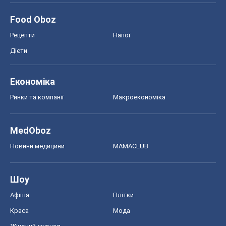
MedOboz
Новини медицини
MAMACLUB
Шоу
Афіша
Плітки
Краса
Мода
Жіночий журнал