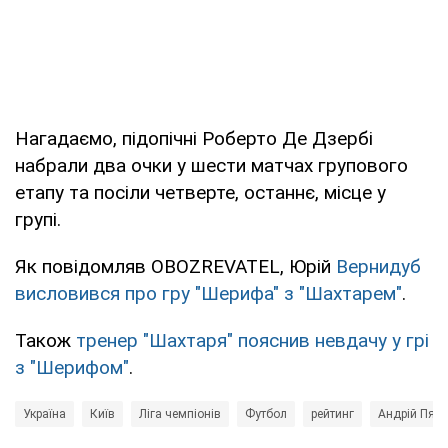
Нагадаємо, підопічні Роберто Де Дзербі
набрали два очки у шести матчах групового
етапу та посіли четверте, останнє, місце у
групі.
Як повідомляв OBOZREVATEL, Юрій
Вернидуб
висловився про гру "Шерифа" з "Шахтарем"
.
Також
тренер "Шахтаря" пояснив невдачу у грі
з "Шерифом"
.
Україна
Київ
Ліга чемпіонів
Футбол
рейтинг
Андрій Пято