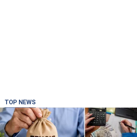
TOP NEWS
Українці "хакнули" Пенсійний фонд: виплати
масово підвищують через позови, але грошей
не вистачає