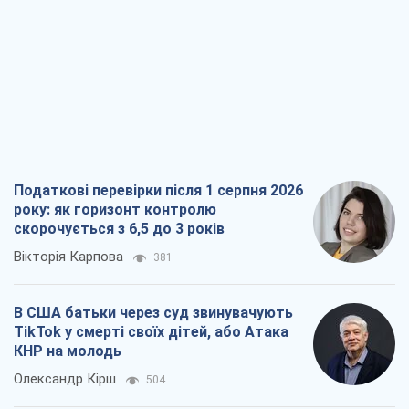
Податкові перевірки після 1 серпня 2026
року: як горизонт контролю
скорочується з 6,5 до 3 років
Вікторія Карпова
381
В США батьки через суд звинувачують
TikTok у смерті своїх дітей, або Атака
КНР на молодь
Олександр Кірш
504
Український бізнес – теж частина
обороноздатності країни. Не
віддавайте їхній ринок чужим
Олексій Давиденко
615
Чи здатні російські удари по бізнесу
викликати економічну катастрофу?