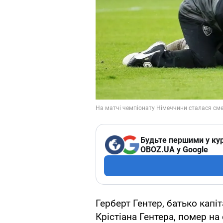
Будьте першими у кур
OBOZ.UA у Google
Герберт Гентер, батько капі
Крістіана Гентера, помер на 