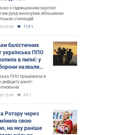
асно з підвищенням зарплат
гам уряд анонсував збільшення
тських стипендій
11,9 т.
26 00:29
ьки балістичних
т українська ППО
опила в липні: у
борони назвали
у
нська ППО працювала в
 дефіциту ракет-
оплювачів
6,0 т.
26 15:09
ка Ротару через
змінила свою
ю, на яку раніше