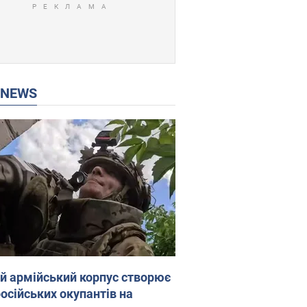
P NEWS
ій армійський корпус створює
російських окупантів на