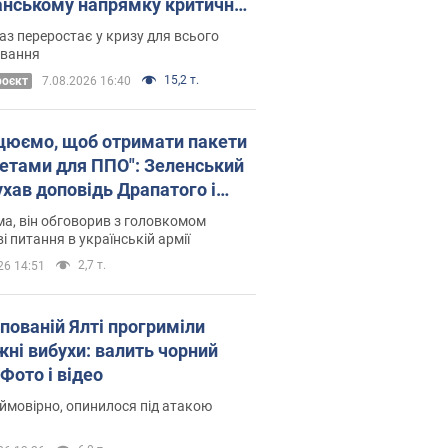
нському напрямку критичний
омфорт: як це вдалося
аз переростає у кризу для всього
овання
15,2 т.
роєкт
7.08.2026 16:40
цюємо, щоб отримати пакети
кетами для ППО": Зеленський
ухав доповідь Драпатого і
сував нові кроки
а, він обговорив з головкомом
і питання в українській армії
2,7 т.
26 14:51
упованій Ялті прогриміли
жні вибухи: валить чорний
Фото і відео
 ймовірно, опинилося під атакою