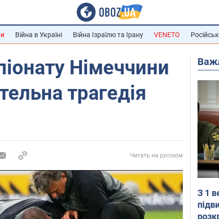
ни
Війна в Україні
Війна Ізраїлю та Ірану
VENETO
Російськ
Важ
піонату Німеччини
тельна трагедія
Читать на русском
З 1 
підв
розк