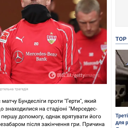
TO
 матчу Бундесліги проти "Герти", який
 що знаходилися на стадіоні "Мерседес-
Трет
у першу допомогу, однак врятувати його
для 
незабаром після закінчення гри. Причина