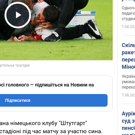
Одноч
педаго
студен
Play Video
7.08.20
Скіл
раке
перех
Міно
цифр
Украї
умовах
сі головного — підпишіться на Новини на
перех
7.08.20
Підписатися
Аурі
суд 
тана німецького клубу "Штутгарт"
пенсі
стадіоні під час матчу за участю сина.