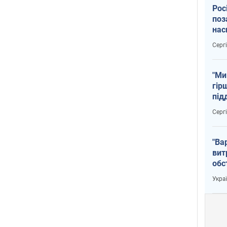
Рос
поз
нас
тем
Серг
"Ми
гір
під
рак
Серг
"Ва
вит
обс
вря
Укра
офі