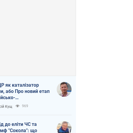
Р як каталізатор
ни, або Про новий етап
ійсько-
нічнокорейського
969
сій Кущ
зу
ід до еліти ЧС та
умф "Сокола": що