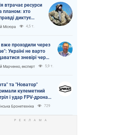
ія втрачає ресурси
а планом: хто
правді диктує
п війни
4,5 т.
ій Місюра
 вже проходили через
ше": Україні не варто
даватися зневірі через
етний терор
5,9 т.
ій Марченко, експерт
рта" та "Новатор"
римали кулеметний
тріл і удар FPV-дрона,
тувавши життя
729
їнська Бронетехніка
церу ЗСУ