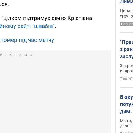
Лима
ься.
диск
Це зар
угруп
 "цілком підтримує сім'ю Крістіана
Cпецп
йному сайті "швабів"
.
 помер під час матчу
"Пра
з ра
засл
анон
Зокрем
кадров
7.08.20
В ок
поту
дим. 
Місто,
дронів