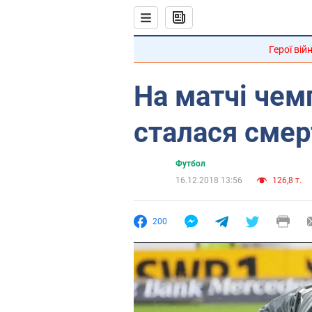
Герої вій
На матчі чем
сталася смер
Футбол
16.12.2018 13:56
126,8 т.
200