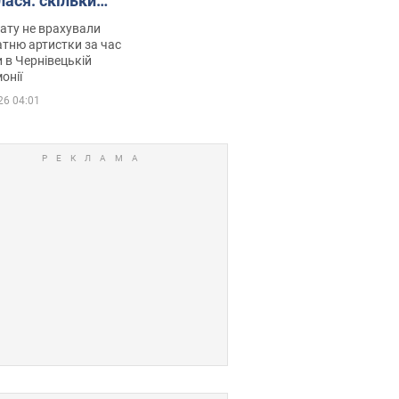
лася: скільки
мувала співачка
ату не врахували
тню артистки за час
 в Чернівецькій
онії
26 04:01