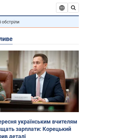
і обстріли
ливе
вересня українським вчителям
ищать зарплати: Корецький
рив деталі