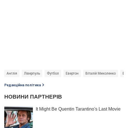
Англія
Ліверпуль
Футбол
Евертон
Віталій Миколенко
Вл
Редакційна політика