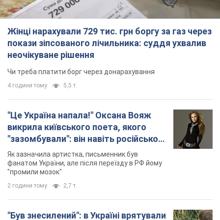
Жінці нарахували 729 тис. грн боргу за газ через
покази зіпсованого лічильника: суддя ухвалив
неочікуване рішення
Чи треба платити борг через донарахування
4 години тому
5,5 т.
"Це Україна напала!" Оксана Вояж
викрила київського поета, якого
"зазомбували": він навіть російської
не знав, а тепер хоче геноциду
Як зазначила артистка, письменник був
українців
фанатом України, але після переїзду в РФ йому
"промили мозок"
2 години тому
2,7 т.
"Був знесилений": в Україні врятували