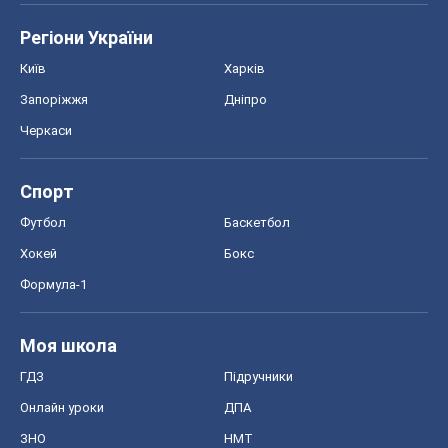
Регіони України
Київ
Харків
Запоріжжя
Дніпро
Черкаси
Спорт
Футбол
Баскетбол
Хокей
Бокс
Формула-1
Моя школа
ГДЗ
Підручники
Онлайн уроки
ДПА
ЗНО
НМТ