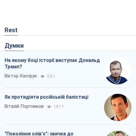
Rest
Думки
На якому боці історії виступає Дональд
Трамп?
Віктор Каспрук
2,5 т.
Як протидіяти російській балістиці
Віталій Портников
19,1 т.
"Покоління олів'є": звичка до