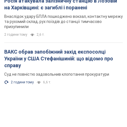
Росія атакувала залізничну станцію в Лозовій
на Харківщині: є загиблі і поранені
Внаслідок удару БПЛА пошкоджено вокзал, контактну мережу
та рухомий склад, рух поїздів до станції тимчасово
призупинили
2 години тому
2,6 т.
ВАКС обрав запобіжний захід експосолці
України у США Стефанішиній: що відомо про
справу
Суд не повністю задовольнив клопотання прокуратури
2 години тому
6,6 т.