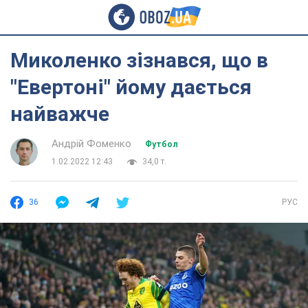
Миколенко зізнався, що в
"Евертоні" йому дається
найважче
Андрій Фоменко
Футбол
1.02.2022 12:43
34,0 т.
36
РУС