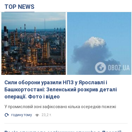
TOP NEWS
Сили оборони уразили НПЗ у Ярославлі і
Башкортостані: Зеленський розкрив деталі
операції. Фото і відео
У промисловій зоні зафіксовано кілька осередків пожежі
годину тому
23,2 т.