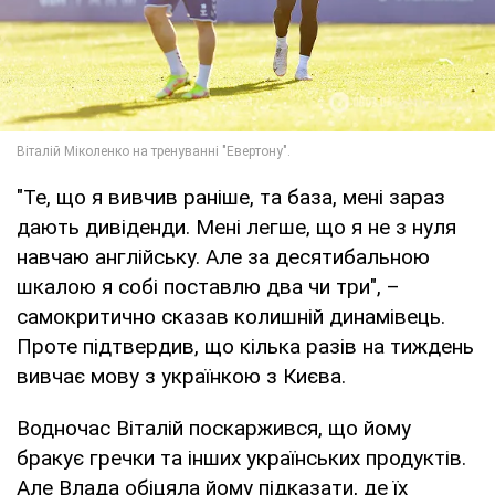
"Те, що я вивчив раніше, та база, мені зараз
дають дивіденди. Мені легше, що я не з нуля
навчаю англійську. Але за десятибальною
шкалою я собі поставлю два чи три", –
самокритично сказав колишній динамівець.
Проте підтвердив, що кілька разів на тиждень
вивчає мову з українкою з Києва.
Водночас Віталій поскаржився, що йому
бракує гречки та інших українських продуктів.
Але Влада обіцяла йому підказати, де їх