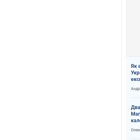
Як 
Укр
екс
наф
Андр
Два
Маг
кал
Олек