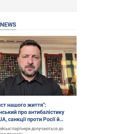
P NEWS
ист нашого життя":
нський про антибалістику
A, санкції проти Росії й
имку аграріїв. Відео
йські партнери долучаються до
ого проєкту