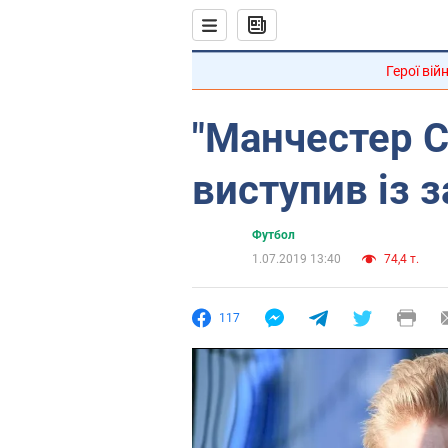
Герої вій
"Манчестер С
виступив із 
Футбол
1.07.2019 13:40
74,4 т.
117