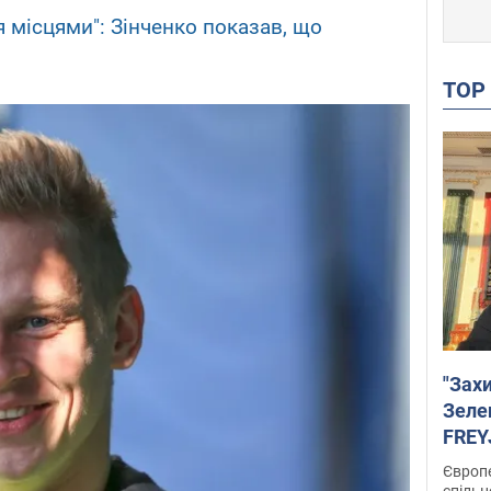
 місцями": Зінченко показав, що
TO
"Зах
Зеле
FREYJ
підтр
Європе
спільн