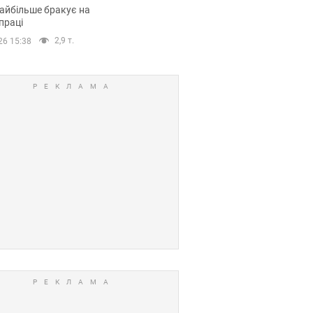
сії
айбільше бракує на
праці
2,9 т.
26 15:38