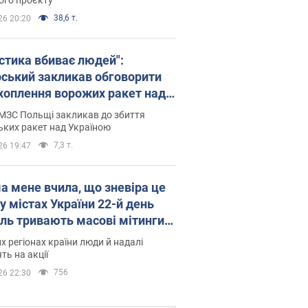
38,6 т.
26 20:20
істика вбиває людей":
рський закликав обговорити
хоплення ворожих ракет над
їною
МЗС Польщі закликав до збиття
ьких ракет над Україною
7,3 т.
26 19:47
а мене вчила, що зневіра це
 у містах України 22-й день
іль тривають масові мітинги
овернення Федорова. Фото і
их регіонах країни люди й надалі
о
ть на акції
756
26 22:30