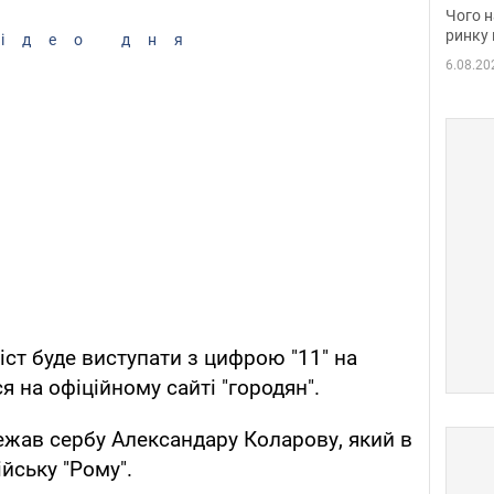
вакан
Чого н
ринку 
ідео дня
6.08.20
іст буде виступати з цифрою "11" на
я на офіційному сайті "городян".
ежав сербу Александару Коларову, який в
ійську "Рому".