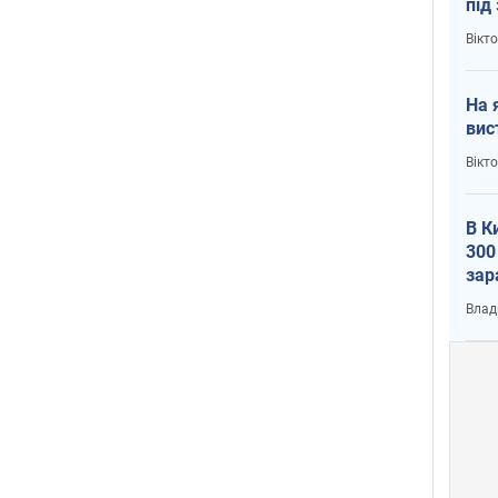
під
кри
Вікт
На 
вис
Вікт
В К
300
зар
всу
Влад