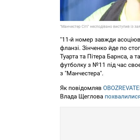
"11-й номер завжди асоціюв
фланзі. Зінченко йде по ст
Туарта та Пітера Барнса, а 
футболку з №11 під час своєї
з "Манчестера".
Як повідомляв
OBOZREVATE
Влада Щеглова
похвалилис