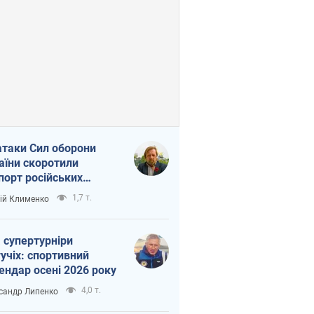
атаки Сил оборони
аїни скоротили
порт російських
топродуктів
1,7 т.
ій Клименко
 супертурніри
учіх: спортивний
ендар осені 2026 року
4,0 т.
сандр Липенко