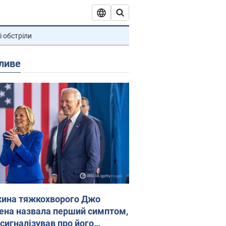
і обстріли
ливе
ина тяжкохворого Джо
ена назвала перший симптом,
 сигналізував про його