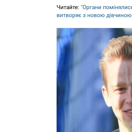
Читайте:
"Органи помінялися
витворяє з новою дівчиною