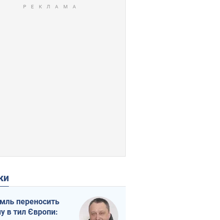
ки
мль переносить
ну в тил Європи: