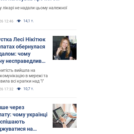
есивний" рак
 лікарі не надали цьому належної
14,1 т.
26 12:46
устка Лесі Нікітюк
рпатах обернулася
далом: чому
чу несправедливо
йтили
нитість вийшла на
комунікацію в мережі та
вила всі крапки над "і"
10,7 т.
26 17:32
ише через
лату: чому українці
оспішають
джуватися на