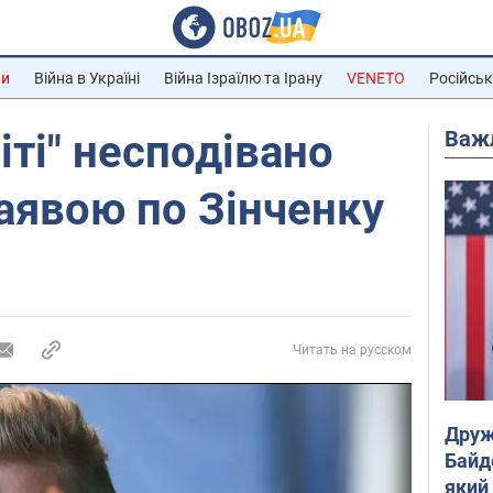
ни
Війна в Україні
Війна Ізраїлю та Ірану
VENETO
Російськ
Важ
іті" несподівано
заявою по Зінченку
Читать на русском
Друж
Байд
який