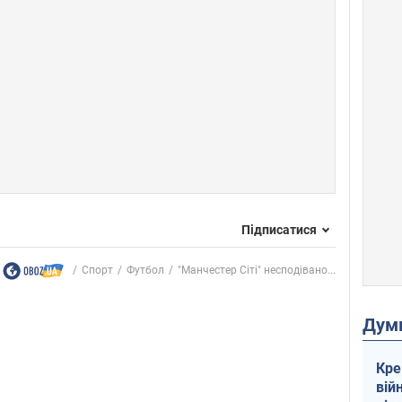
Підписатися
Спорт
Футбол
"Манчестер Сіті" несподівано...
Дум
Кре
вій