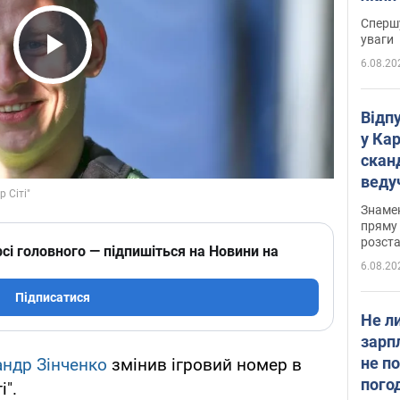
"агр
Спершу
уваги
6.08.20
Play Video
Відп
у Ка
скан
веду
захе
Знаме
пряму 
розста
сі головного — підпишіться на Новини на
6.08.20
Підписатися
Не л
зарп
не п
ндр Зінченко
змінив ігровий номер в
пого
і".