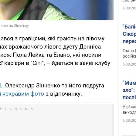
6.08.20
"Бал
Сіко
ався з гравцями, які грають на лівому
пере
опах вражаючого лівого дуету Денніса
Укра
Глава 
також Пола Лейка та Елано, які носили
російс
 кар'єри в "Сіті", – йдеться в заяві клубу
6.08.20
"Мам
L
, Олександр Зінченко та його подруга
зло":
я яскравим фото
з відпочинку.
посп
за п
У різн
віде
виходя
6.08.20