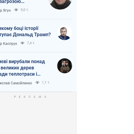
 загрозою
тична логістика
9,0 т.
ор Ягун
якому боці історії
тупає Дональд Трамп?
7,4 т.
ор Каспрук
иєві вирубали понад
 великих дерев
ади теплотраси і
переч Генплану
1,1 т.
ислав Самойленко