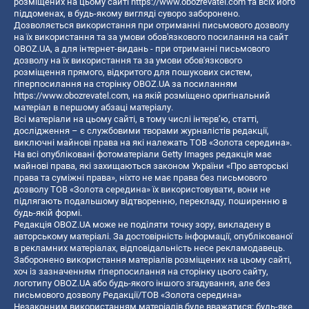
розміщених на цьому сайті
https://www.obozrevatel.com
та всіх його
піддоменах, в будь-якому вигляді суворо заборонено.
Дозволяється використання при отриманні письмового дозволу
на їх використання та за умови обов'язкового посилання на сайт
OBOZ.UA, а для інтернет-видань - при отриманні письмового
дозволу на їх використання та за умови обов'язкового
розміщення прямого, відкритого для пошукових систем,
гіперпосилання на сторінку OBOZ.UA за посиланням
https://www.obozrevatel.com
, на якій розміщено оригінальний
матеріал в першому абзаці матеріалу.
Всі матеріали на цьому сайті, в тому числі інтерв’ю, статті,
дослідження – є службовими творами журналістів редакції,
виключні майнові права на які належать ТОВ «Золота середина».
На всі опубліковані фотоматеріали Getty Images редакція має
майнові права, які захищаються законом України «Про авторські
права та суміжні права», ніхто не має права без письмового
дозволу ТОВ «Золота середина» їх використовувати, вони не
підлягають подальшому відтворенню, перекладу, поширенню в
будь-якій формі.
Редакція OBOZ.UA може не поділяти точку зору, викладену в
авторському матеріалі. За достовірність інформації, опублікованої
в рекламних матеріалах, відповідальність несе рекламодавець.
Заборонено використання матеріалів розміщених на цьому сайті,
хоч із зазначенням гіперпосилання на сторінку цього сайту,
логотипу OBOZ.UA або будь-якого іншого згадування, але без
письмового дозволу Редакції/ТОВ «Золота середина»
Незаконним використанням матеріалів буде вважатися: будь-яке