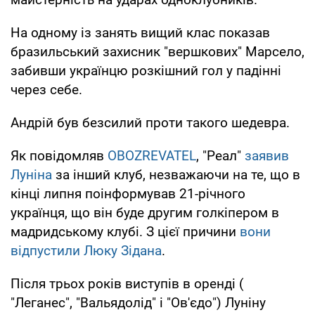
На одному із занять вищий клас показав
бразильський захисник "вершкових" Марсело,
забивши українцю розкішний гол у падінні
через себе.
Андрій був безсилий проти такого шедевра.
Як повідомляв
OBOZREVATEL
, "Реал"
заявив
Луніна
за інший клуб, незважаючи на те, що в
кінці липня поінформував 21-річного
українця, що він буде другим голкіпером в
мадридському клубі. З цієї причини
вони
відпустили Люку Зідана
.
Після трьох років виступів в орендi (
"Леганес", "Вальядолід" і "Ов'єдо") Луніну