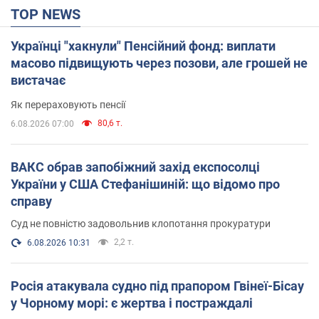
TOP NEWS
Українці "хакнули" Пенсійний фонд: виплати
масово підвищують через позови, але грошей не
вистачає
Як перераховують пенсії
80,6 т.
6.08.2026 07:00
ВАКС обрав запобіжний захід експосолці
України у США Стефанішиній: що відомо про
справу
Суд не повністю задовольнив клопотання прокуратури
2,2 т.
6.08.2026 10:31
Росія атакувала судно під прапором Гвінеї-Бісау
у Чорному морі: є жертва і постраждалі