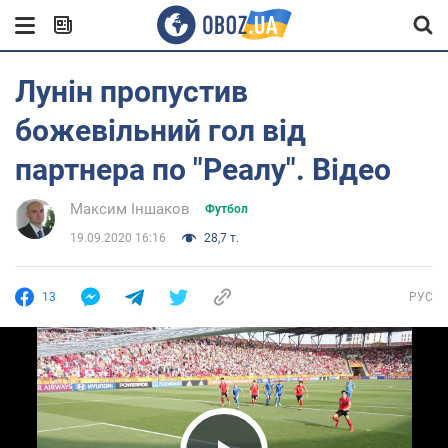
Лунін пропустив
божевільний гол від
партнера по "Реалу". Відео
Максим Іншаков
Футбол
19.09.2020 16:16
28,7 т.
13
РУС