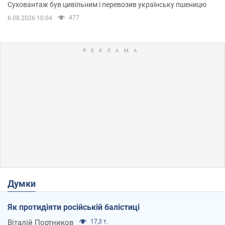
Суховантаж був цивільним і перевозив українську пшеницю
477
6.08.2026 10:04
Думки
Як протидіяти російській балістиці
Віталій Портников
17,3 т.