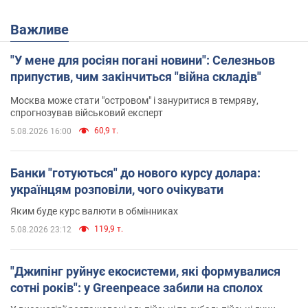
Важливе
"У мене для росіян погані новини": Селезньов
припустив, чим закінчиться "війна складів"
Москва може стати "островом" і зануритися в темряву,
спрогнозував військовий експерт
60,9 т.
5.08.2026 16:00
Банки "готуються" до нового курсу долара:
українцям розповіли, чого очікувати
Яким буде курс валюти в обмінниках
119,9 т.
5.08.2026 23:12
"Джипінг руйнує екосистеми, які формувалися
сотні років": у Greenpeace забили на сполох