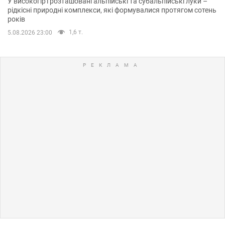
У високогір'ї розташовані альпійські та субальпійські луки –
рідкісні природні комплекси, які формувалися протягом сотень
років
1,6 т.
5.08.2026 23:00