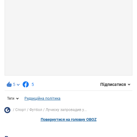
5
5
Підписатися
Теги
Редакційна політика
Спорт
Футбол
Луческу запровадив у...
Повернутися на головну OBOZ