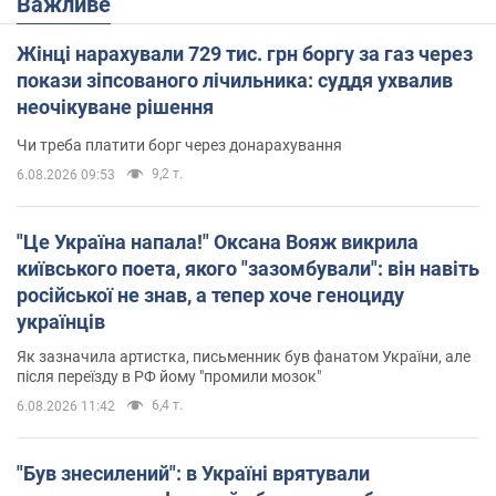
Важливе
Жінці нарахували 729 тис. грн боргу за газ через
покази зіпсованого лічильника: суддя ухвалив
неочікуване рішення
Чи треба платити борг через донарахування
9,2 т.
6.08.2026 09:53
"Це Україна напала!" Оксана Вояж викрила
київського поета, якого "зазомбували": він навіть
російської не знав, а тепер хоче геноциду
українців
Як зазначила артистка, письменник був фанатом України, але
після переїзду в РФ йому "промили мозок"
6,4 т.
6.08.2026 11:42
"Був знесилений": в Україні врятували