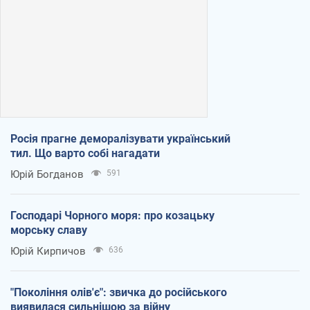
Росія прагне деморалізувати український
тил. Що варто собі нагадати
Юрій Богданов
591
Господарі Чорного моря: про козацьку
морську славу
Юрій Кирпичов
636
"Покоління олів'є": звичка до російського
виявилася сильнішою за війну