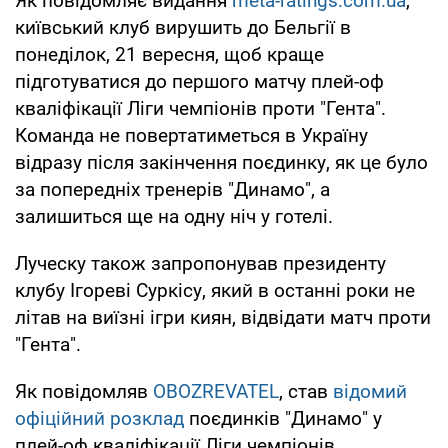
Як повідомляє видання
meta-ratings.com.ua
,
київський клуб вирушить до Бельгії в
понеділок, 21 вересня, щоб краще
підготуватися до першого матчу плей-оф
кваліфікації Ліги чемпіонів проти "Гента".
Команда не повертатиметься в Україну
відразу після закінчення поєдинку, як це було
за попередніх тренерів "Динамо", а
залишиться ще на одну ніч у готелі.
Луческу також запропонував президенту
клубу Ігореві Суркісу, який в останні роки не
літав на виїзні ігри киян, відвідати матч проти
"Гента".
Як повідомляв
OBOZREVATEL
, став
відомий
офіційний розклад
поєдинків "Динамо" у
плей-оф кваліфікації Ліги чемпіонів.