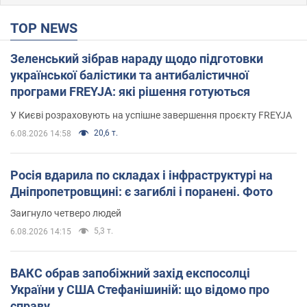
TOP NEWS
Зеленський зібрав нараду щодо підготовки
української балістики та антибалістичної
програми FREYJA: які рішення готуються
У Києві розраховують на успішне завершення проєкту FREYJA
20,6 т.
6.08.2026 14:58
Росія вдарила по складах і інфраструктурі на
Дніпропетровщині: є загиблі і поранені. Фото
Заигнуло четверо людей
5,3 т.
6.08.2026 14:15
ВАКС обрав запобіжний захід експосолці
України у США Стефанішиній: що відомо про
справу