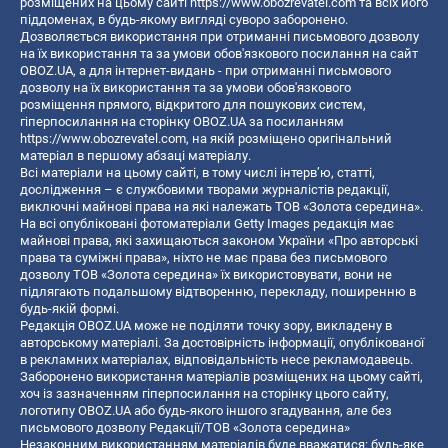
розміщених на цьому сайті
https://www.obozrevatel.com
та всіх його
піддоменах, в будь-якому вигляді суворо заборонено.
Дозволяється використання при отриманні письмового дозволу
на їх використання та за умови обов'язкового посилання на сайт
OBOZ.UA, а для інтернет-видань - при отриманні письмового
дозволу на їх використання та за умови обов'язкового
розміщення прямого, відкритого для пошукових систем,
гіперпосилання на сторінку OBOZ.UA за посиланням
https://www.obozrevatel.com
, на якій розміщено оригінальний
матеріал в першому абзаці матеріалу.
Всі матеріали на цьому сайті, в тому числі інтерв’ю, статті,
дослідження – є службовими творами журналістів редакції,
виключні майнові права на які належать ТОВ «Золота середина».
На всі опубліковані фотоматеріали Getty Images редакція має
майнові права, які захищаються законом України «Про авторські
права та суміжні права», ніхто не має права без письмового
дозволу ТОВ «Золота середина» їх використовувати, вони не
підлягають подальшому відтворенню, перекладу, поширенню в
будь-якій формі.
Редакція OBOZ.UA може не поділяти точку зору, викладену в
авторському матеріалі. За достовірність інформації, опублікованої
в рекламних матеріалах, відповідальність несе рекламодавець.
Заборонено використання матеріалів розміщених на цьому сайті,
хоч із зазначенням гіперпосилання на сторінку цього сайту,
логотипу OBOZ.UA або будь-якого іншого згадування, але без
письмового дозволу Редакції/ТОВ «Золота середина»
Незаконним використанням матеріалів буде вважатися: будь-яке