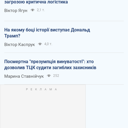
загрозою критична логістика
Віктор Ягун
2,1 т.
На якому боці історії виступає Дональд
Трамп?
Віктор Каспрук
4,0 т.
Посмертна "презумпція винуватості": хто
дозволив ТЦК судити загиблих захисників
Марина Ставнійчук
252