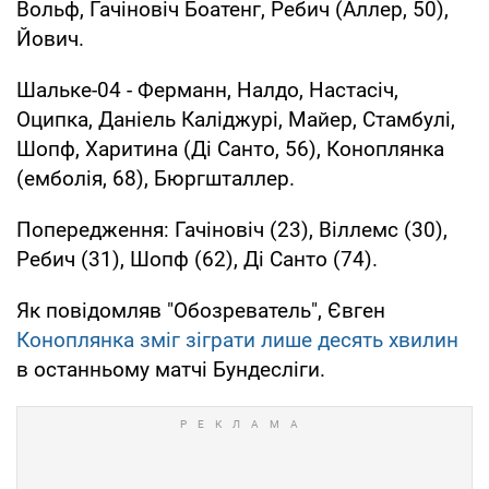
Вольф, Гачіновіч Боатенг, Ребич (Аллер, 50),
Йович.
Шальке-04 - Ферманн, Налдо, Настасіч,
Оципка, Даніель Каліджурі, Майер, Стамбулі,
Шопф, Харитина (Ді Санто, 56), Коноплянка
(емболія, 68), Бюргшталлер.
Попередження: Гачіновіч (23), Віллемс (30),
Ребич (31), Шопф (62), Ді Санто (74).
Як повідомляв "Обозреватель", Євген
Коноплянка зміг зіграти лише десять хвилин
в останньому матчі Бундесліги.