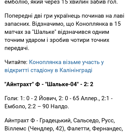
емболію, який через 15 хвилин забив гол.
Попередні дві гри українець починав на лаві
запасних. Відзначимо, що Коноплянка в 15
матчах за "Шальке" відзначився одним
точним ударом і зробив чотири точних
передачі.
Читайте:
Коноплянка візьме участь у
відкритті стадіону в Калінінграді
"Айнтрахт" Ф - "Шальке-04" - 2: 2
Голи: 1: 0 - 2 Йович, 2: 0 - 65 Аллер., 2:1 -
Емболо, 2:2 – 90 Налдо.
Айнтрахт Ф - Градецький, Сальседо, Русс,
Віллемс (Чендлер, 42), Фалетти, Фернандес,