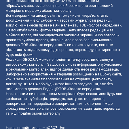
гіперпосилання на сторінку OBOZ.UA за посиланням
https://www.obozrevatel.com
, на якій розміщено оригінальний
матеріал в першому абзаці матеріалу.
Всі матеріали на цьому сайті, в тому числі інтерв’ю, статті,
дослідження – є службовими творами журналістів редакції,
виключні майнові права на які належать ТОВ «Золота середина».
На всі опубліковані фотоматеріали Getty Images редакція має
майнові права, які захищаються законом України «Про авторські
права та суміжні права», ніхто не має права без письмового
дозволу ТОВ «Золота середина» їх використовувати, вони не
підлягають подальшому відтворенню, перекладу, поширенню в
будь-якій формі.
Редакція OBOZ.UA може не поділяти точку зору, викладену в
авторському матеріалі. За достовірність інформації, опублікованої
в рекламних матеріалах, відповідальність несе рекламодавець.
Заборонено використання матеріалів розміщених на цьому сайті,
хоч із зазначенням гіперпосилання на сторінку цього сайту,
логотипу OBOZ.UA або будь-якого іншого згадування, але без
письмового дозволу Редакції/ТОВ «Золота середина»
Незаконним використанням матеріалів буде вважатися: будь-яке
копiювання, публiкацiя, передрук, наступне поширення,
використання, переробка з використанням, включенням до
складу інших матеріалів, розповсюдження, адаптація, переклад
та інші подібні зміни матеріалу.
Назва онлайн медіа — «OBOZ.UA»