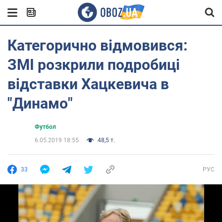
Категорично відмовився:
ЗМІ розкрили подробиці
відставки Хацкевича в
"Динамо"
Футбол
6.05.2019 18:55
48,5 т.
33
РУС