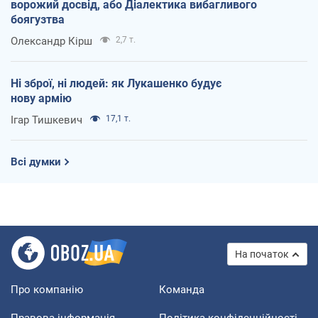
ворожий досвід, або Діалектика вибагливого
боягузтва
Олександр Кірш
2,7 т.
Ні зброї, ні людей: як Лукашенко будує
нову армію
Ігар Тишкевич
17,1 т.
Всі думки
На початок
Про компанію
Команда