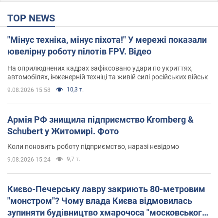
TOP NEWS
"Мінус техніка, мінус піхота!" У мережі показали
ювелірну роботу пілотів FPV. Відео
На оприлюднених кадрах зафіксовано удари по укриттях,
автомобілях, інженерній техніці та живій силі російських військ
10,3 т.
9.08.2026 15:58
Армія РФ знищила підприємство Kromberg &
Schubert у Житомирі. Фото
Коли поновить роботу підприємство, наразі невідомо
9,7 т.
9.08.2026 15:24
Києво-Печерську лавру закриють 80-метровим
"монстром"? Чому влада Києва відмовилась
зупиняти будівництво хмарочоса "московського