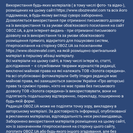
Використання будь-яких матеріалів ( в тому числі фото- та відео-),
розміщених на цьому сайті
https://www.obozrevatel.com
та всіх його
піддоменах, в будь-якому вигляді суворо заборонено.
Дозволяється використання при отриманні письмового дозволу
на їх використання та за умови обов'язкового посилання на сайт
OBOZ.UA, а для інтернет-видань - при отриманні письмового
дозволу на їх використання та за умови обов'язкового
розміщення прямого, відкритого для пошукових систем,
гіперпосилання на сторінку OBOZ.UA за посиланням
https://www.obozrevatel.com
, на якій розміщено оригінальний
матеріал в першому абзаці матеріалу.
Всі матеріали на цьому сайті, в тому числі інтерв’ю, статті,
дослідження – є службовими творами журналістів редакції,
виключні майнові права на які належать ТОВ «Золота середина».
На всі опубліковані фотоматеріали Getty Images редакція має
майнові права, які захищаються законом України «Про авторські
права та суміжні права», ніхто не має права без письмового
дозволу ТОВ «Золота середина» їх використовувати, вони не
підлягають подальшому відтворенню, перекладу, поширенню в
будь-якій формі.
Редакція OBOZ.UA може не поділяти точку зору, викладену в
авторському матеріалі. За достовірність інформації, опублікованої
в рекламних матеріалах, відповідальність несе рекламодавець.
Заборонено використання матеріалів розміщених на цьому сайті,
хоч із зазначенням гіперпосилання на сторінку цього сайту,
логотипу OBOZ.UA або будь-якого іншого згадування, але без