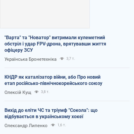
"Варта" та "Новатор" витримали кулеметний
обстріл і удар FPV-дрона, врятувавши життя
офіцеру ЗСУ
Українська Бронетехніка
3,7 т.
КНДР як каталізатор війни, або Про новий
етап російсько-північнокорейського союзу
Олексій Кущ
3,8 т.
Вихід до еліти ЧС та тріумф "Сокола": що
відбувається в українському хокеї
Олександр Липенко
1,6 т.