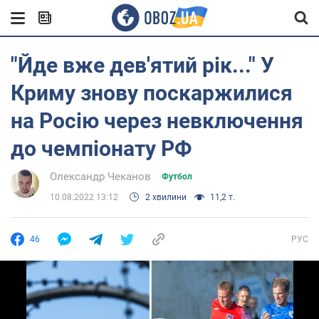
"Йде вже дев'ятий рік..." У
Криму знову поскаржилися
на Росію через невключення
до чемпіонату РФ
Олександр Чеканов
Футбол
10.08.2022 13:12
2 хвилини
11,2 т.
46
РУС