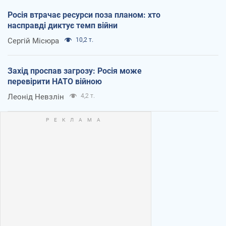
Росія втрачає ресурси поза планом: хто
насправді диктує темп війни
Сергій Місюра
10,2 т.
Захід проспав загрозу: Росія може
перевірити НАТО війною
Леонід Невзлін
4,2 т.