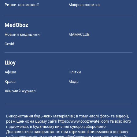
Ринки та компанії
Макроекономіка
MedOboz
Новини медицини
MAMACLUB
Covid
Шоу
Афіша
Плітки
Краса
Мода
Жіночий журнал
Використання будь-яких матеріалів ( в тому числі фото- та відео-),
розміщених на цьому сайті
https://www.obozrevatel.com
та всіх його
піддоменах, в будь-якому вигляді суворо заборонено.
Дозволяється використання при отриманні письмового дозволу
на їх використання та за умови обов'язкового посилання на сайт