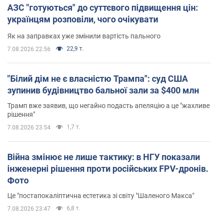
АЗС "готуються" до суттєвого підвищення цін:
українцям розповіли, чого очікувати
Як на заправках уже змінили вартість пального
22,9 т.
7.08.2026 22:56
"Білий дім не є власністю Трампа": суд США
зупинив будівництво бальної зали за $400 млн
Трамп вже заявив, що негайно подасть апеляцію а це "жахливе
рішення"
1,7 т.
7.08.2026 23:54
Війна змінює не лише тактику: в НГУ показали
інженерні рішення проти російських FPV-дронів.
Фото
Це "постапокаліптична естетика зі світу "Шаленого Макса"
6,8 т.
7.08.2026 23:47