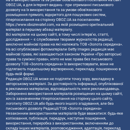
OBOZ.UA, а для інтернет-видань - при отриманні письмового
дозволу на їх використання та за умови обов'язкового
розміщення прямого, відкритого для пошукових систем,
гіперпосилання на сторінку OBOZ.UA за посиланням
https://www.obozrevatel.com
, на якій розміщено оригінальний
матеріал в першому абзаці матеріалу.
Всі матеріали на цьому сайті, в тому числі інтерв’ю, статті,
дослідження – є службовими творами журналістів редакції,
виключні майнові права на які належать ТОВ «Золота середина».
На всі опубліковані фотоматеріали Getty Images редакція має
майнові права, які захищаються законом України «Про авторські
права та суміжні права», ніхто не має права без письмового
дозволу ТОВ «Золота середина» їх використовувати, вони не
підлягають подальшому відтворенню, перекладу, поширенню в
будь-якій формі.
Редакція OBOZ.UA може не поділяти точку зору, викладену в
авторському матеріалі. За достовірність інформації, опублікованої
в рекламних матеріалах, відповідальність несе рекламодавець.
Заборонено використання матеріалів розміщених на цьому сайті,
хоч із зазначенням гіперпосилання на сторінку цього сайту,
логотипу OBOZ.UA або будь-якого іншого згадування, але без
письмового дозволу Редакції/ТОВ «Золота середина»
Незаконним використанням матеріалів буде вважатися: будь-яке
копiювання, публiкацiя, передрук, наступне поширення,
використання, переробка з використанням, включенням до
складу інших матеріалів, розповсюдження, адаптація, переклад