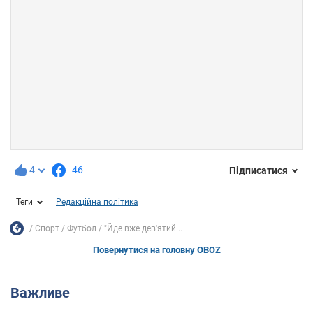
4
46
Підписатися
Теги
Редакційна політика
Спорт
Футбол
"Йде вже дев'ятий...
Повернутися на головну OBOZ
Важливе