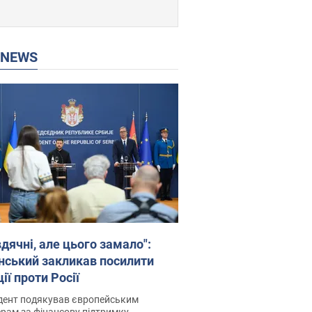
P NEWS
дячні, але цього замало":
нський закликав посилити
ії проти Росії
дент подякував європейським
рам за фінансову підтримку