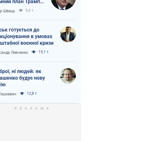
мний план Трампа
тіна?
9,6 т.
ор Швець
ськ готується до
кціонування в умовах
штабної воєнної кризи
15,1 т.
сандр Левченко
зброї, ні людей: як
ашенко будує нову
ію
12,8 т.
 Тишкевич