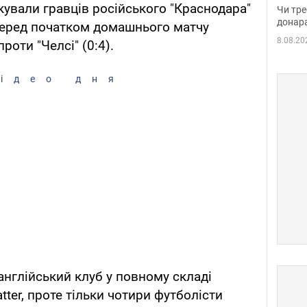
судд
кували гравців російського "Краснодара"
Чи тре
неоч
донар
перед початком домашнього матчу
8.08.20
роти "Челсі" (0:4).
ідео дня
нглійський клуб у повному складі
tter, проте тільки чотири футболісти