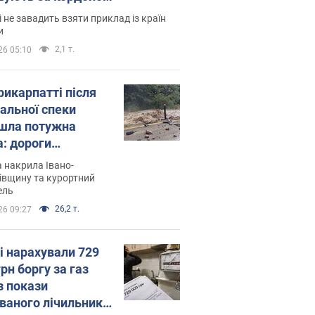
і не завадить взяти приклад із країн
и
2,1 т.
26 05:10
рикарпатті після
альної спеки
шла потужна
а: дороги
творились на
 накрила Івано-
. Відео
івщину та курортний
ель
26,2 т.
26 09:27
і нарахували 729
грн боргу за газ
з покази
ованого лічильника: