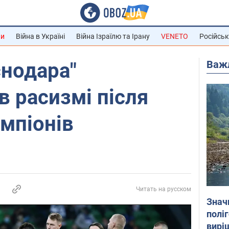
ни
Війна в Україні
Війна Ізраїлю та Ірану
VENETO
Російськ
Важ
снодара"
в расизмі після
емпіонів
Читать на русском
Знач
полі
вирі