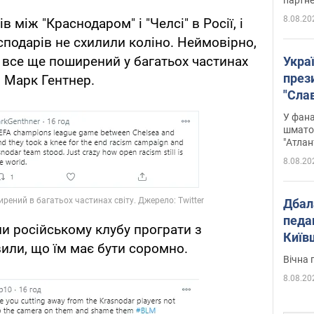
8.08.20
 між "Краснодаром" і "Челсі" в Росії, і
сподарів не схилили коліно. Неймовірно,
 все ще поширений у багатьох частинах
Укра
през
ч Марк Гентнер.
"Слав
Подко
У фана
вигр
шмато
"Атлан
8.08.20
Дбал
педа
и російському клубу програти з
Київ
или, що їм має бути соромно.
київс
Вічна 
8.08.20