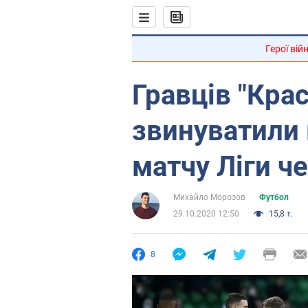
Герої вій
Гравців "Кра
звинуватили 
матчу Ліги ч
Михайло Морозов
Футбол
29.10.2020 12:50
15,8 т.
8