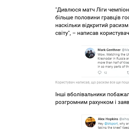
"Дивлюся матч Ліги чемпіонів
більше половини гравців го
наскільки відкритий расизм
світу", – написав користува
Інші вболівальники побажал
розгромним рахунком і заяв