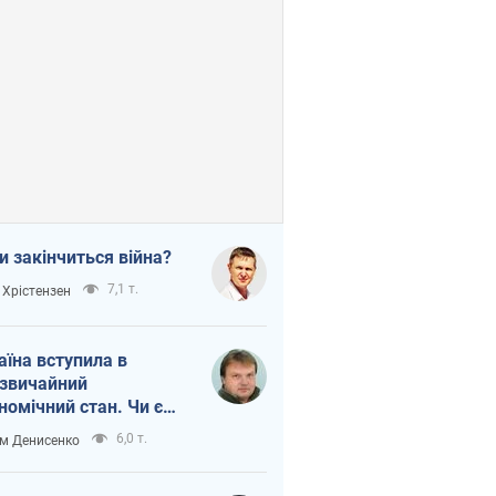
и закінчиться війна?
7,1 т.
 Хрістензен
аїна вступила в
звичайний
номічний стан. Чи є
тло вкінці тунелю?
6,0 т.
м Денисенко