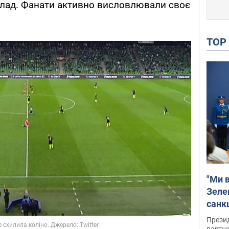
клад. Фанати активно висловлювали своє
TO
"Ми в
Зеле
санкц
Прези
партне