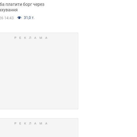
я ухвалив
ба платити борг через
ікуване рішення
ахування
31,0 т.
26 14:43