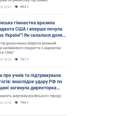
49,3 т.
26 18:01
їнська гімнастка вразила
идента США і вперше почула
а Україні"! Як склалася доля
паєвої, яка 30 років тому
тів донеччанки зберігся великий
ала "золото" Олімпіади
к килимового покриття з надписом
та-1996"
13,1 т.
26 18:30
а про учнів та підтримувала
гогів: внаслідок удару РФ по
щині загинула директорка
ького ліцею, її чоловік та онук
пам'ять жертвам російського терору
19,0 т.
26 13:32