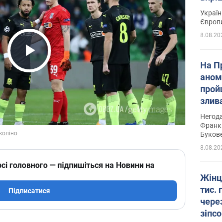
Україн
Європ
8.08.20
Play Video
На П
аном
прой
злив
пере
Негода
річки
Франк
Буков
8.08.20
сі головного — підпишіться на Новини на
Жінц
тис. 
Підписатися
чере
зіпс