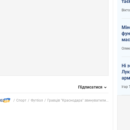
тає
і Пу
Вікт
Мін
фун
мас
Олек
Ні 
Лук
арм
Ігар
Підписатися
Спорт
Футбол
Гравців "Краснодара" звинуватили...