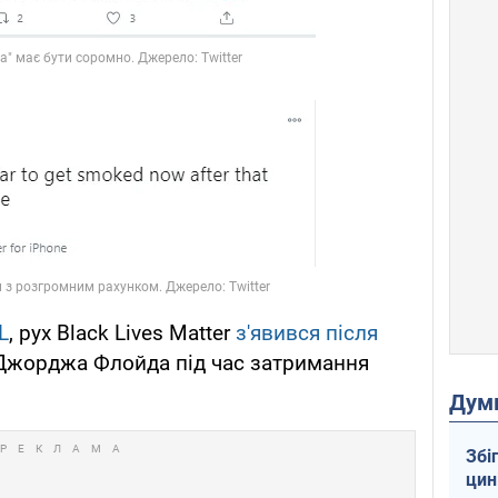
L
, рух Black Lives Matter
з'явився після
жорджа Флойда під час затримання
Дум
Збі
цин