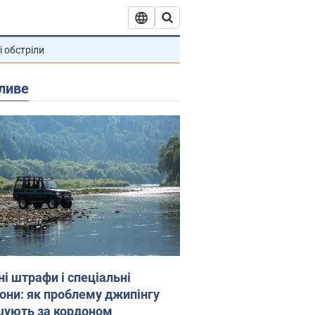
і обстріли
ливе
ні штрафи і спеціальні
гони: як проблему джипінгу
шують за кордоном