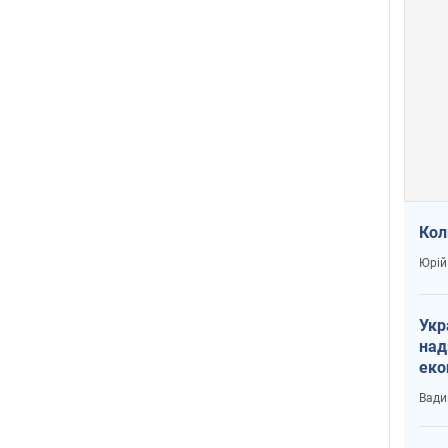
Кол
Юрій
Укр
над
еко
сві
Вади