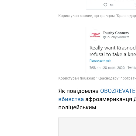
Як повідомляв
OBOZREVATE
вбивства
афроамериканця Д
поліцейським.