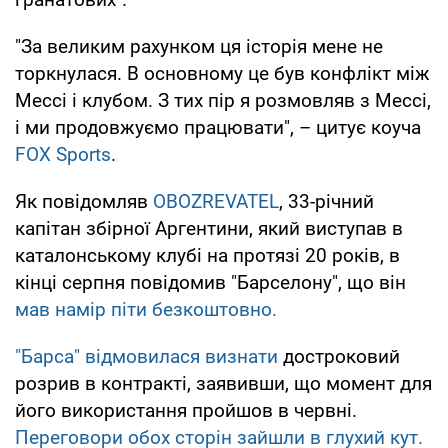
"За великим рахунком ця історія мене не
торкнулася. В основному це був конфлікт між
Мессі і клубом. З тих пір я розмовляв з Мессі,
і ми продовжуємо працювати", – цитує коуча
FOX Sports
.
Як повідомляв
OBOZREVATEL
, 33-річний
капітан збірної Аргентини, який виступав в
каталонському клубі на протязі 20 років, в
кінці серпня повідомив "Барселону", що він
мав намір піти безкоштовно.
"Барса" відмовилася визнати
достроковий
розрив в контракті, заявивши, що момент для
його використання пройшов в червні.
Переговори обох сторін зайшли в глухий кут.