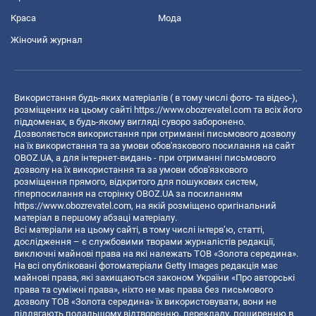
Краса
Мода
Жіночий журнал
Використання будь-яких матеріалів ( в тому числі фото- та відео-),
розміщених на цьому сайті
https://www.obozrevatel.com
та всіх його
піддоменах, в будь-якому вигляді суворо заборонено.
Дозволяється використання при отриманні письмового дозволу
на їх використання та за умови обов'язкового посилання на сайт
OBOZ.UA, а для інтернет-видань - при отриманні письмового
дозволу на їх використання та за умови обов'язкового
розміщення прямого, відкритого для пошукових систем,
гіперпосилання на сторінку OBOZ.UA за посиланням
https://www.obozrevatel.com
, на якій розміщено оригінальний
матеріал в першому абзаці матеріалу.
Всі матеріали на цьому сайті, в тому числі інтерв’ю, статті,
дослідження – є службовими творами журналістів редакції,
виключні майнові права на які належать ТОВ «Золота середина».
На всі опубліковані фотоматеріали Getty Images редакція має
майнові права, які захищаються законом України «Про авторські
права та суміжні права», ніхто не має права без письмового
дозволу ТОВ «Золота середина» їх використовувати, вони не
підлягають подальшому відтворенню, перекладу, поширенню в