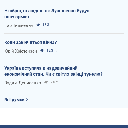
Ні зброї, ні людей: як Лукашенко будує
нову армію
Ігар Тишкевич
16,3 т.
Коли закінчиться війна?
Юрій Хрістензен
12,3 т.
Україна вступила в надзвичайний
економічний стан. Чи є світло вкінці тунелю?
Вадим Денисенко
9,8 т.
Всі думки