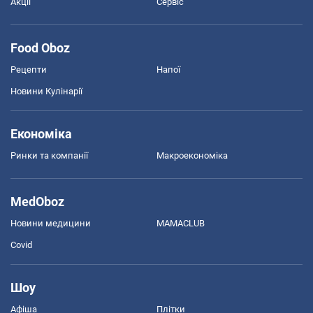
Акції
Сервіс
Food Oboz
Рецепти
Напої
Новини Кулінарії
Економіка
Ринки та компанії
Макроекономіка
MedOboz
Новини медицини
MAMACLUB
Covid
Шоу
Афіша
Плітки