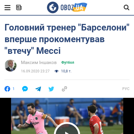
Головний тренер "Барселони"
вперше прокоментував
"втечу" Мессі
Максим Іншаков
Футбол
16.09.2020 23:27
10,8 т.
1
РУС