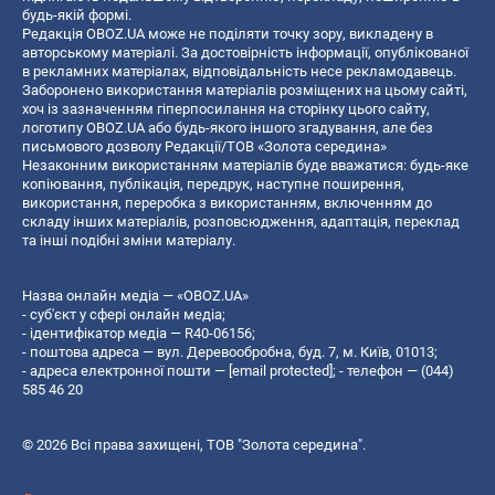
будь-якій формі.
Редакція OBOZ.UA може не поділяти точку зору, викладену в
авторському матеріалі. За достовірність інформації, опублікованої
в рекламних матеріалах, відповідальність несе рекламодавець.
Заборонено використання матеріалів розміщених на цьому сайті,
хоч із зазначенням гіперпосилання на сторінку цього сайту,
логотипу OBOZ.UA або будь-якого іншого згадування, але без
письмового дозволу Редакції/ТОВ «Золота середина»
Незаконним використанням матеріалів буде вважатися: будь-яке
копiювання, публiкацiя, передрук, наступне поширення,
використання, переробка з використанням, включенням до
складу інших матеріалів, розповсюдження, адаптація, переклад
та інші подібні зміни матеріалу.
Назва онлайн медіа — «OBOZ.UA»
- суб'єкт у сфері онлайн медіа;
- ідентифікатор медіа — R40-06156;
- поштова адреса — вул. Деревообробна, буд. 7, м. Київ, 01013;
- адреса електронної пошти —
[email protected]
; - телефон — (044)
585 46 20
© 2026 Всі права захищені, ТОВ "Золота середина".