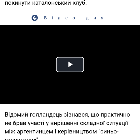
покинути каталонський клуб.
Відео дня
Play Video
Відомий голландець зізнався, що практично
не брав участі у вирішенні складної ситуації
між аргентинцем і керівництвом "синьо-
гранатових".