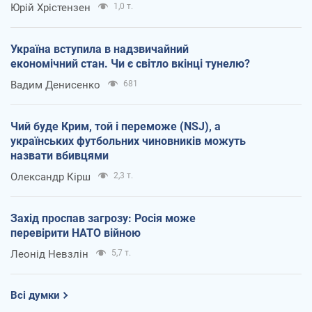
Юрій Хрістензен
1,0 т.
Україна вступила в надзвичайний
економічний стан. Чи є світло вкінці тунелю?
Вадим Денисенко
681
Чий буде Крим, той і переможе (NSJ), а
українських футбольних чиновників можуть
назвати вбивцями
Олександр Кірш
2,3 т.
Захід проспав загрозу: Росія може
перевірити НАТО війною
Леонід Невзлін
5,7 т.
Всі думки