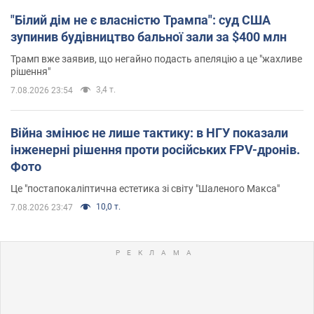
"Білий дім не є власністю Трампа": суд США
зупинив будівництво бальної зали за $400 млн
Трамп вже заявив, що негайно подасть апеляцію а це "жахливе
рішення"
3,4 т.
7.08.2026 23:54
Війна змінює не лише тактику: в НГУ показали
інженерні рішення проти російських FPV-дронів.
Фото
Це "постапокаліптична естетика зі світу "Шаленого Макса"
10,0 т.
7.08.2026 23:47