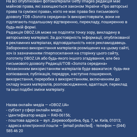
На всі опубліковані фотоматеріали Getty Images редакція має
майнові права, які захищаються законом України «Про авторські
права та суміжні права», ніхто не має права без письмового
дозволу ТОВ «Золота середина» їх використовувати, вони не
підлягають подальшому відтворенню, перекладу, поширенню в
будь-якій формі.
Редакція OBOZ.UA може не поділяти точку зору, викладену в
авторському матеріалі. За достовірність інформації, опублікованої
в рекламних матеріалах, відповідальність несе рекламодавець.
Заборонено використання матеріалів розміщених на цьому сайті,
хоч із зазначенням гіперпосилання на сторінку цього сайту,
логотипу OBOZ.UA або будь-якого іншого згадування, але без
письмового дозволу Редакції/ТОВ «Золота середина»
Незаконним використанням матеріалів буде вважатися: будь-яке
копiювання, публiкацiя, передрук, наступне поширення,
використання, переробка з використанням, включенням до
складу інших матеріалів, розповсюдження, адаптація, переклад
та інші подібні зміни матеріалу.
Назва онлайн медіа — «OBOZ.UA»
- суб'єкт у сфері онлайн медіа;
- ідентифікатор медіа — R40-06156;
- поштова адреса — вул. Деревообробна, буд. 7, м. Київ, 01013;
- адреса електронної пошти —
[email protected]
; - телефон — (044)
585 46 20