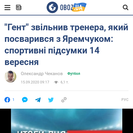
"Гент" звільнив тренера, який
посварився з Яремчуком:
спортивні підсумки 14
вересня
Олександр Чеканов
Футбол
15.09.2020 09:17
6,1 т.
1
РУС