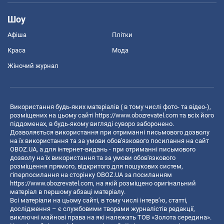
Шоу
Афіша
Плітки
Краса
Мода
Жіночий журнал
Використання будь-яких матеріалів ( в тому числі фото- та відео-),
розміщених на цьому сайті
https://www.obozrevatel.com
та всіх його
піддоменах, в будь-якому вигляді суворо заборонено.
Дозволяється використання при отриманні письмового дозволу
на їх використання та за умови обов'язкового посилання на сайт
OBOZ.UA, а для інтернет-видань - при отриманні письмового
дозволу на їх використання та за умови обов'язкового
розміщення прямого, відкритого для пошукових систем,
гіперпосилання на сторінку OBOZ.UA за посиланням
https://www.obozrevatel.com
, на якій розміщено оригінальний
матеріал в першому абзаці матеріалу.
Всі матеріали на цьому сайті, в тому числі інтерв’ю, статті,
дослідження – є службовими творами журналістів редакції,
виключні майнові права на які належать ТОВ «Золота середина».