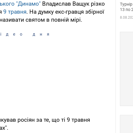
до ч
ського "Динамо"
Владислав Ващук різко
Турнір
осно
13 по 
ня
9 травня
. На думку екс-гравця збірної
8.08.20
називати святом в повній мірі.
ідео дня
ував росіян за те, що ті 9 травня
ах".