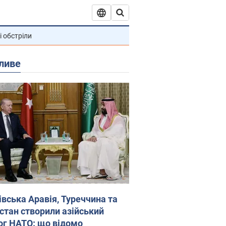
і обстріли
ливе
івська Аравія, Туреччина та
стан створили азійський
ог НАТО: що відомо