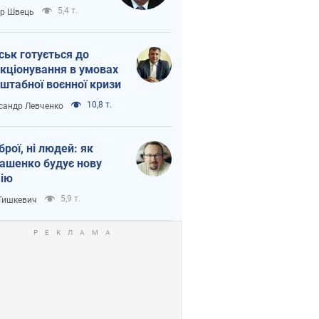
тіна?
5,4 т.
ор Швець
ськ готується до
кціонування в умовах
штабної воєнної кризи
10,8 т.
сандр Левченко
зброї, ні людей: як
ашенко будує нову
ію
5,9 т.
 Тишкевич