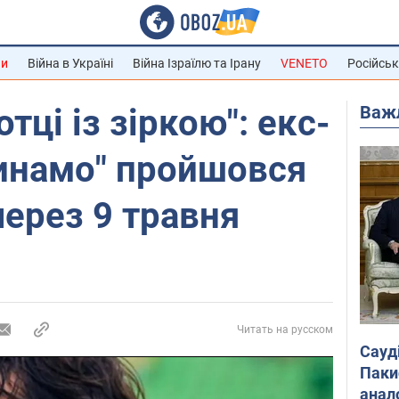
ни
Війна в Україні
Війна Ізраїлю та Ірану
VENETO
Російськ
Важ
отці із зіркою": екс-
Динамо" пройшовся
через 9 травня
Читать на русском
Сауд
Паки
анал