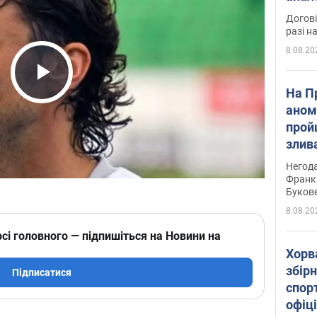
Догові
разі н
8.08.20
Play Video
На П
аном
прой
злив
пере
Негода
річки
Франк
Буков
8.08.20
сі головного — підпишіться на Новини на
Хорв
збірн
Підписатися
спор
офіц