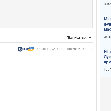
і Пу
Вікт
Мін
фун
мас
Олек
Підписатися
Спорт
Футбол
"Дитина у пілотці...
Ні 
Лук
арм
Ігар