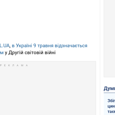
L.UA
,
в Україні 9 травня відзначається
ом
у Другій світовій війні
Дум
Збі
цин
тає