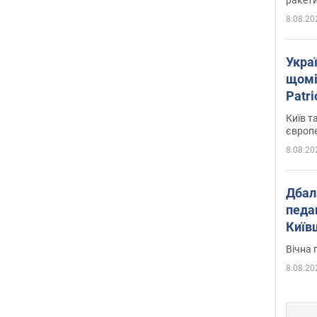
8.08.20
Укра
щомі
Patr
розк
Київ т
європ
8.08.20
Дбал
педа
Київ
київс
Вічна 
8.08.20