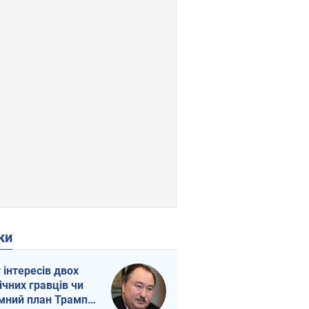
ки
г інтересів двох
ічних гравців чи
мний план Трампа