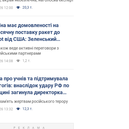
20,3 т.
26 12:00
їна має домовленості на
сячну поставку ракет до
iot від США: Зеленський
рив подробиці
акож веде активні переговори з
ейськими партнерами
1,2 т.
26 14:08
а про учнів та підтримувала
гогів: внаслідок удару РФ по
щині загинула директорка
ького ліцею, її чоловік та онук
пам'ять жертвам російського терору
12,3 т.
26 13:32