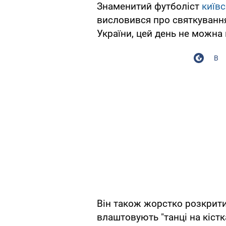
Знаменитий футболіст
київ
висловився про святкуван
України, цей день не можна 
В
Він також жорстко розкритик
влаштовують "танці на кістк