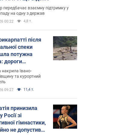
р передбачає взаємну підтримку у
ападу на одну з держав
4,8 т.
26 00:22
рикарпатті після
альної спеки
шла потужна
а: дороги
творились на
 накрила Івано-
. Відео
івщину та курортний
ель
11,4 т.
26 09:27
атія принизила
у Росії зі
тивної гімнастики,
ійно не допустивши