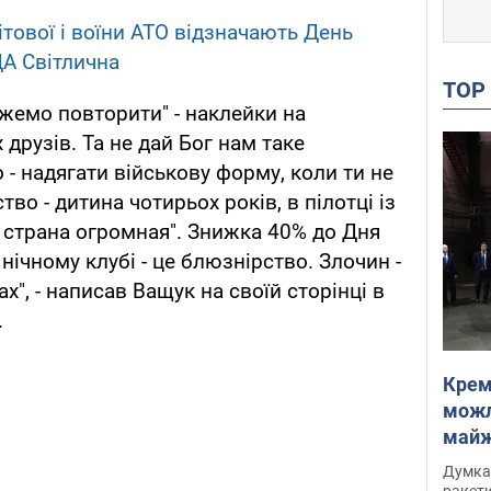
ітової і воїни АТО відзначають День
ДА Світлична
TO
ожемо повторити" - наклейки на
 друзів. Та не дай Бог нам таке
 - надягати військову форму, коли ти не
во - дитина чотирьох років, в пілотці із
, страна огромная". Знижка 40% до Дня
 нічному клубі - це блюзнірство. Злочин -
х", - написав Ващук на своїй сторінці в
.
Крем
можл
майже
Інте
Думка,
ракети