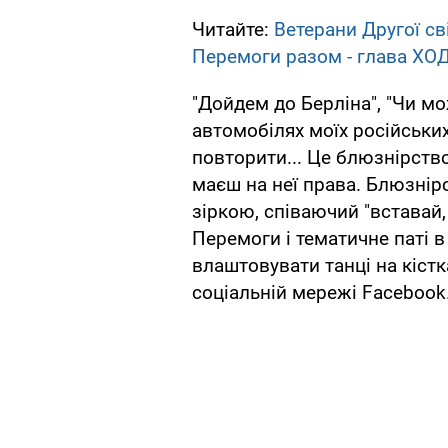
Читайте:
Ветерани Другої св
Перемоги разом - глава ХО
"Дойдем до Берліна", "Чи м
автомобілях моїх російських
повторити... Це блюзнірство
маєш на неї права. Блюзнірст
зіркою, співаючий "вставай
Перемоги і тематичне паті в
влаштовувати танці на кістка
соціальній мережі Facebook