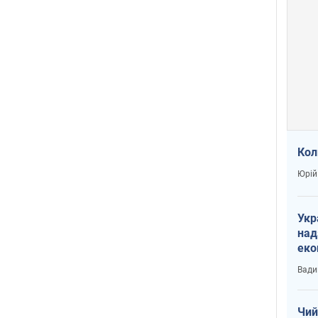
Кол
Юрій
Укр
над
еко
сві
Вади
Чий