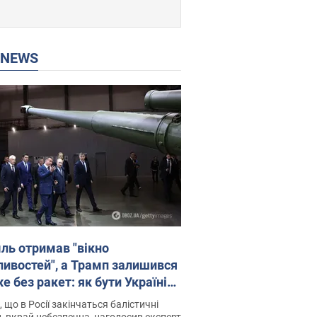
P NEWS
ль отримав "вікно
ивостей", а Трамп залишився
 без ракет: як бути Україні?
рв’ю з Мельником
 що в Росії закінчаться балістичні
, вкрай небезпечна, наголосив експерт