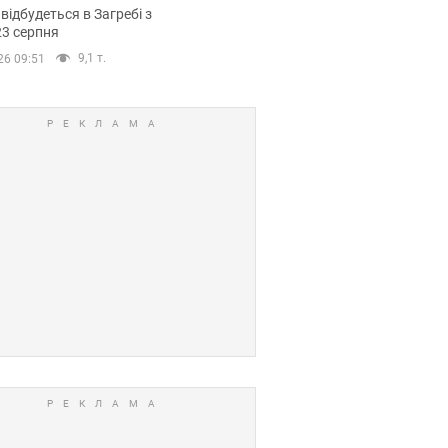
емпіонату Європи
 відбудеться в Загребі з
вних спортсменів
23 серпня
9,1 т.
26 09:51