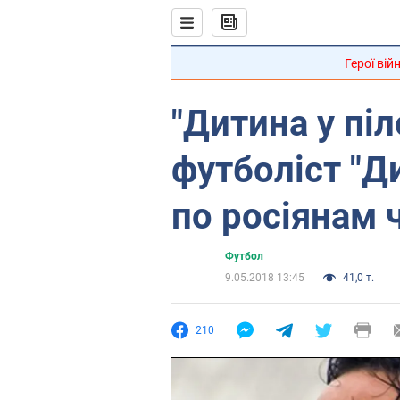
Герої вій
"Дитина у піл
футболіст "
по росіянам 
Футбол
9.05.2018 13:45
41,0 т.
210