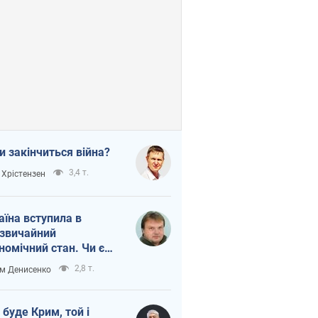
и закінчиться війна?
3,4 т.
 Хрістензен
аїна вступила в
звичайний
номічний стан. Чи є
тло вкінці тунелю?
2,8 т.
м Денисенко
 буде Крим, той і