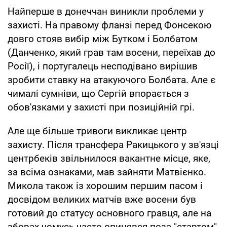
Найперше в донеччан виникли проблеми у
захисті. На правому фланзі перед Фонсекою
довго стояв вибір між Бутком і Болбатом
(Данченко, який грав там восени, переїхав до
Росії), і португалець несподівано вирішив
зробити ставку на атакуючого Болбата. Але є
чималі сумніви, що Сергій впорається з
обов'язками у захисті при позиційній грі.
Але ще більше тривоги викликає центр
захисту. Після трансфера Ракицького у зв'язці
центрбеків звільнилося вакантне місце, яке,
за всіма ознаками, мав зайняти Матвієнко.
Микола також із хорошим першим пасом і
досвідом великих матчів вже восени був
готовий до статусу основного гравця, але на
зборах чомусь часто опинявся поза "стартом".