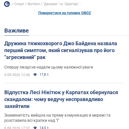
Спорт
Футбол
"Динамо" та "Шахтар"...
Повернутися на головну OBOZ
Важливе
Дружина тяжкохворого Джо Байдена назвала
перший симптом, який сигналізував про його
"агресивний" рак
Спершу лікарі не надали цьому належної уваги
17,8 т.
6.08.2026 12:46
Відпустка Лесі Нікітюк у Карпатах обернулася
скандалом: чому ведучу несправедливо
захейтили
Знаменитість вийшла на пряму комунікацію в мережі та
розставила всі крапки над "і"
14,5 т.
6.08.2026 17:32