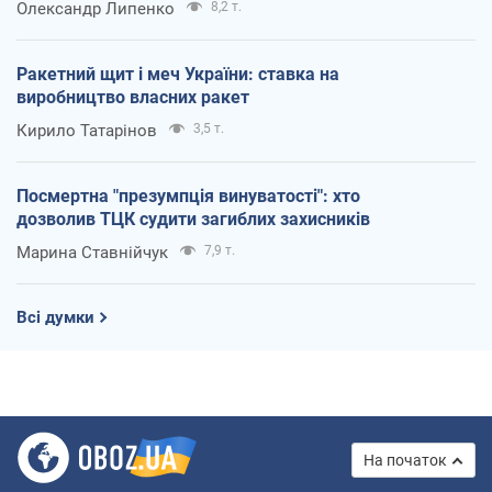
Олександр Липенко
8,2 т.
Ракетний щит і меч України: ставка на
виробництво власних ракет
Кирило Татарінов
3,5 т.
Посмертна "презумпція винуватості": хто
дозволив ТЦК судити загиблих захисників
Марина Ставнійчук
7,9 т.
Всі думки
На початок