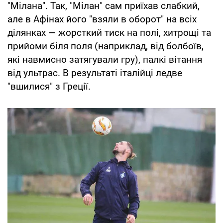
"Мілана". Так, "Мілан" сам приїхав слабкий,
але в Афінах його "взяли в оборот" на всіх
ділянках — жорсткий тиск на полі, хитрощі та
прийоми біля поля (наприклад, від болбоїв,
які навмисно затягували гру), палкі вітання
від ультрас. В результаті італійці ледве
"вшилися" з Греції.