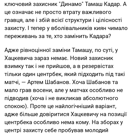
ключовий захисник "Динамо" Тамаш Кадар. А
це означає не просто втрату важливого
гравця, але і збій всієї структури і цілісності
захисту. І тепер у вболівальників киян чимало
переживань за те, хто замінить Кадара?
Адже рівноцінної заміни Тамашу, по суті, у
Хацкевича зараз немає. Новий захисник
взимку так і не прийшов, а в резервістах
тільки один центрбек, який підходить під такі
матчі, — Артем Шабанов. Хоча Шабанов та
мало грав восени, але у матчах особливо не
підводив (хоча і не викликав абсолютного
спокою). Проте це найлогічніший варіант,
адже більше довіритися Хацкевичу на позиції
центрбека особливо нема кому. На зборах у
центрі захисту себе пробував молодий