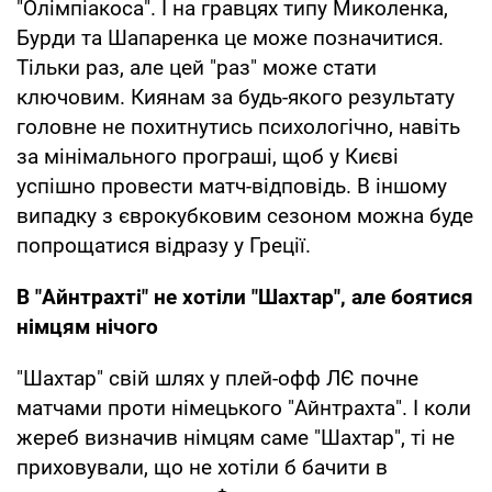
"Олімпіакоса". І на гравцях типу Миколенка,
Бурди та Шапаренка це може позначитися.
Тільки раз, але цей "раз" може стати
ключовим. Киянам за будь-якого результату
головне не похитнутись психологічно, навіть
за мінімального програші, щоб у Києві
успішно провести матч-відповідь. В іншому
випадку з єврокубковим сезоном можна буде
попрощатися відразу у Греції.
В "Айнтрахті" не хотіли "Шахтар", але боятися
німцям нічого
"Шахтар" свій шлях у плей-офф ЛЄ почне
матчами проти німецького "Айнтрахта". І коли
жереб визначив німцям саме "Шахтар", ті не
приховували, що не хотіли б бачити в