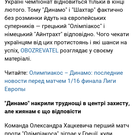
Україні чемпіонат відновиться тільки в кінці
лютого. Тому "Динамо" і "Шахтар" фактично
без розминки йдуть на європейських
суперників — грецький "Олімпіакос" і
німецький "Айнтрахт" відповідно. Чого чекати
українцям від цих протистоянь і які шанси на
успіх,
OBOZREVATEL
розглядає у своєму
матеріалі.
Читайте:
Олимпиакос – Динамо: последние
новости перед матчем 1/16 финала Лиги
Европы
"Динамо" накрили труднощі в центрі захисту,
але киянам є що відповісти
Команда Олександра Хацкевича перший матч
проти "Олімпіакоса" зіграє у Греції, куди