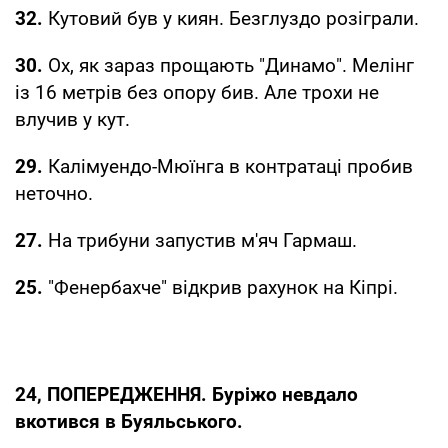
32.
Кутовий був у киян. Безглуздо розіграли.
30.
Ох, як зараз прощають "Динамо". Мелінг
із 16 метрів без опору бив. Але трохи не
влучив у кут.
29.
Калімуендо-Мюїнга в контратаці пробив
неточно.
27.
На трибуни запустив м'яч Гармаш.
25.
"Фенербахче" відкрив рахунок на Кіпрі.
24, ПОПЕРЕДЖЕННЯ. Буріжо невдало
вкотився в Буяльського.