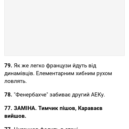
79.
Як же легко французи йдуть від
динамівців. Елементарним хибним рухом
ловлять.
78.
"Фенербахче" забиває другий АЕКу.
77. ЗАМІНА. Тимчик пішов, Караваєв
вийшов.