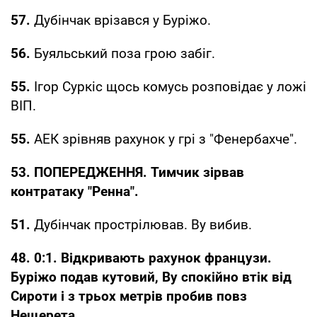
57.
Дубінчак врізався у Буріжо.
56.
Буяльський поза грою забіг.
55.
Ігор Суркіс щось комусь розповідає у ложі
ВІП.
55.
АЕК зрівняв рахунок у грі з "Фенербахче".
53. ПОПЕРЕДЖЕННЯ. Тимчик зірвав
контратаку "Ренна".
51.
Дубінчак прострілював. Ву вибив.
48. 0:1. Відкривають рахунок французи.
Буріжо подав кутовий, Ву спокійно втік від
Сироти і з трьох метрів пробив повз
Нещерета.