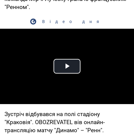
"Ренном".
Відео дня
Play Video
Зустріч відбувався на полі стадіону
"Краковія". OBOZREVATEL вів онлайн-
трансляцію матчу "Динамо" – "Ренн".