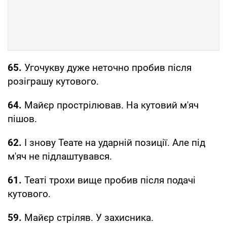
65.
Угочукву дуже неточно пробив після
розіграшу кутового.
64.
Майєр прострілював. На кутовий м'яч
пішов.
62.
І знову Теате на ударній позиції. Але під
м'яч не підлаштувався.
61.
Театі трохи вище пробив після подачі
кутового.
59.
Майєр стріляв. У захисника.