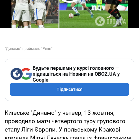
Play Video
Будьте першими у курсі головного —
підпишіться на Новини на OBOZ.UA у
Google
Підписатися
Київське "Динамо" у четвер, 13 жовтня,
проводило матч четвертого туру групового
етапу Ліги Європи. У польському Кракові
команда Мірчі Луческу грала із французьким