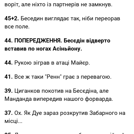
воріт, але ніхто із партнерів не замкнув.
45+2.
Беседин виглядає так, ніби переорав
все поле.
44. ПОПЕРЕДЖЕННЯ. Бесєдін відверто
вставив по ногах Асіньйону.
44.
Рукою зіграв в атаці Майєр.
41.
Все ж таки "Ренн" грає з перевагою.
39.
Циганков покотив на Бесєдіна, але
Манданда випередив нашого форварда.
37.
Ох. Як Дуе зараз розкрутив Забарного на
місці...