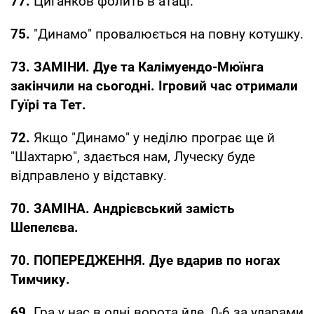
77.
Циганков фолить в атаці.
75.
"Динамо" провалюється на повну котушку.
73. ЗАМІНИ. Дуе та Калімуендо-Мюїнга
закінчили на сьогодні. Ігровий час отримали
Гуїрі та Тет.
72.
Якщо "Динамо" у неділю програє ще й
"Шахтарю", здається нам, Луческу буде
відправлено у відставку.
70. ЗАМІНА. Андрієвський замість
Шепелєва.
70. ПОПЕРЕДЖЕННЯ. Дуе вдарив по ногах
Тимчику.
69.
Гра у нас в одні ворота йде. 0-6 за ударами