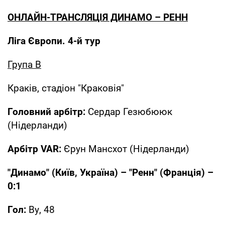
ОНЛАЙН-ТРАНСЛЯЦІЯ ДИНАМО – РЕНН
Ліга Європи. 4-й тур
Група В
Краків, стадіон "Краковія"
Головний арбітр:
Сердар Гезюбююк
(Нідерланди)
Арбітр VAR:
Єрун Мансхот (Нідерланди)
"Динамо" (Київ, Україна) – "Ренн" (Франція) –
0:1
Гол:
Ву, 48