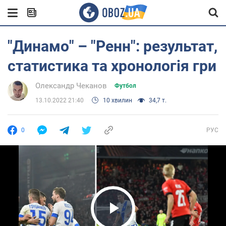
"Динамо" – "Ренн": результат,
статистика та хронологія гри
Олександр Чеканов
Футбол
13.10.2022 21:40
10 хвилин
34,7 т.
0
РУС