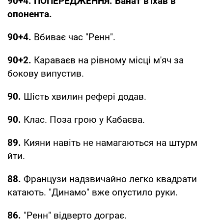
90+4. ПОПЕРЕДЖЕННЯ. Ванат в'їхав в
опонента.
90+4.
Вбиває час "Ренн".
90+2.
Караваєв на рівному місці м'яч за
бокову випустив.
90.
Шість хвилин рефері додав.
90.
Клас. Поза грою у Кабаєва.
89.
Кияни навіть не намагаються на штурм
йти.
88.
Французи надзвичайно легко квадрати
катають. "Динамо" вже опустило руки.
86.
"Ренн" відверто дограє.