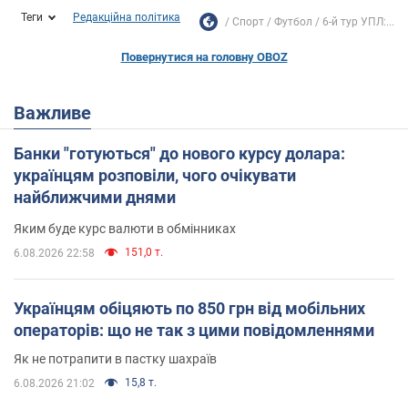
Теги
Редакційна політика
Спорт
Футбол
6-й тур УПЛ:...
Повернутися на головну OBOZ
Важливе
Банки "готуються" до нового курсу долара:
українцям розповіли, чого очікувати
найближчими днями
Яким буде курс валюти в обмінниках
151,0 т.
6.08.2026 22:58
Українцям обіцяють по 850 грн від мобільних
операторів: що не так з цими повідомленнями
Як не потрапити в пастку шахраїв
15,8 т.
6.08.2026 21:02