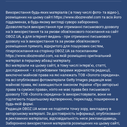
Використання будь-яких матеріалів ( в тому числі фото- та відео-),
розміщених на цьому сайті
https://www.obozrevatel.com
та всіх його
піддоменах, в будь-якому вигляді суворо заборонено.
Дозволяється використання при отриманні письмового дозволу
на їх використання та за умови обов'язкового посилання на сайт
OBOZ.UA, а для інтернет-видань - при отриманні письмового
дозволу на їх використання та за умови обов'язкового
розміщення прямого, відкритого для пошукових систем,
гіперпосилання на сторінку OBOZ.UA за посиланням
https://www.obozrevatel.com
, на якій розміщено оригінальний
матеріал в першому абзаці матеріалу.
Всі матеріали на цьому сайті, в тому числі інтерв’ю, статті,
дослідження – є службовими творами журналістів редакції,
виключні майнові права на які належать ТОВ «Золота середина».
На всі опубліковані фотоматеріали Getty Images редакція має
майнові права, які захищаються законом України «Про авторські
права та суміжні права», ніхто не має права без письмового
дозволу ТОВ «Золота середина» їх використовувати, вони не
підлягають подальшому відтворенню, перекладу, поширенню в
будь-якій формі.
Редакція OBOZ.UA може не поділяти точку зору, викладену в
авторському матеріалі. За достовірність інформації, опублікованої
в рекламних матеріалах, відповідальність несе рекламодавець.
Заборонено використання матеріалів розміщених на цьому сайті,