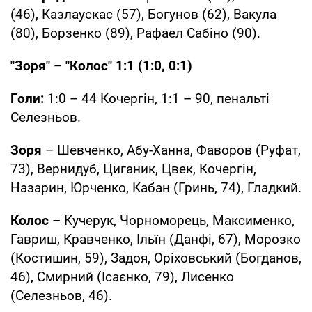
(46), Казлаускас (57), Богунов (62), Вакула
(80), Борзенко (89), Рафаел Сабіно (90).
"Зоря" – "Колос" 1:1 (1:0, 0:1)
Голи:
1:0 – 44 Кочергін, 1:1 – 90, пенальті
Селезньов.
Зоря
– Шевченко, Абу-Ханна, Фаворов (Руфат,
73), Вернидуб, Циганик, Цвек, Кочергін,
Назарин, Юрченко, Кабан (Гринь, 74), Гладкий.
Колос
– Кучерук, Чорноморець, Максименко,
Гавриш, Кравченко, Ільїн (Данфі, 67), Морозко
(Костишин, 59), Задоя, Оріховський (Богданов,
46), Смирний (Ісаєнко, 79), Лисенко
(Селезньов, 46).