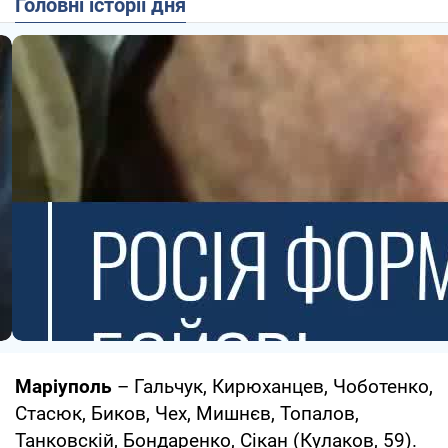
Головні історії дня
Маріуполь
– Гальчук, Кирюханцев, Чоботенко,
Стасюк, Биков, Чех, Мишнєв, Топалов,
Танковскій, Бондаренко, Сікан (Кулаков, 59).