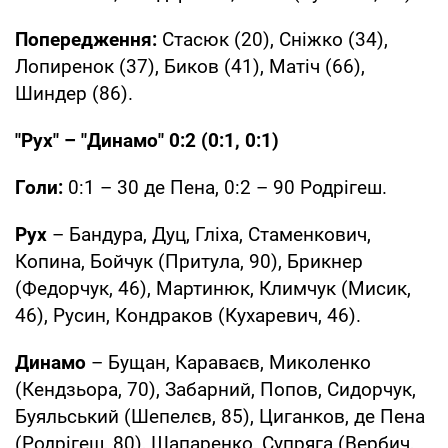
Попередження:
Стасюк (20), Сніжко (34),
Лопиренок (37), Биков (41), Матіч (66),
Шиндер (86).
"Рух" – "Динамо" 0:2 (0:1, 0:1)
Голи:
0:1 – 30 де Пена, 0:2 – 90 Родрігеш.
Рух
– Бандура, Дуц, Гліха, Стаменкович,
Копина, Бойчук (Притула, 90), Брикнер
(Федорчук, 46), Мартинюк, Климчук (Мисик,
46), Русин, Кондраков (Кухаревич, 46).
Динамо
– Бущан, Караваєв, Миколенко
(Кендзьора, 70), Забарний, Попов, Сидорчук,
Буяльський (Шепелєв, 85), Циганков, де Пена
(Родрігеш, 80), Шапаренко, Супряга (Вербич,