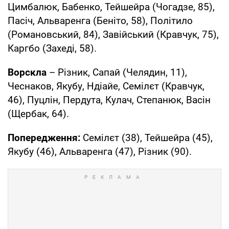
Цимбалюк, Бабенко, Тейшейра (Чогадзе, 85),
Пасіч, Альваренга (Беніто, 58), Політило
(Романовський, 84), Завійський (Кравчук, 75),
Каргбо (Захеді, 58).
Ворскла
– Різник, Сапай (Челядин, 11),
Чеснаков, Якубу, Ндіайе, Семілєт (Кравчук,
46), Пуцлін, Пердута, Кулач, Степанюк, Васін
(Щербак, 64).
Попередження:
Семілєт (38), Тейшейра (45),
Якубу (46), Альваренга (47), Різник (90).