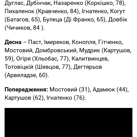
Дуглас, Дубінчак, Назаренко (Коркішко, 78),
Пихаленок (Кравченко, 84), Ігнатенко, Когут
(Батагов, 65), Булеца (Ді Франко, 65), Довбік
(Чичиков, 84 ).
Десна
– Паст, Імереков, Конопля, Гітченко,
Мостовий, Домбровський, Мудрик (Картушов,
59), Огіря (Хльобас, 77), Калитвинцев,
Тотовіцкій (Шевцов, 77), Дегтярьов
(Арвеладзе, 60).
Попередження:
Мостовий (31), Адамюк (44),
Картушов (62), Ігнатенко (76).