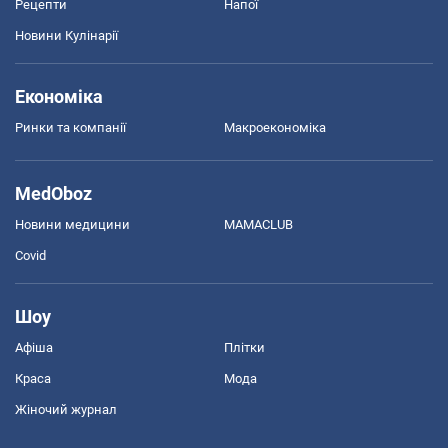
Рецепти
Напої
Новини Кулінарії
Економіка
Ринки та компанії
Макроекономіка
MedOboz
Новини медицини
MAMACLUB
Covid
Шоу
Афіша
Плітки
Краса
Мода
Жіночий журнал