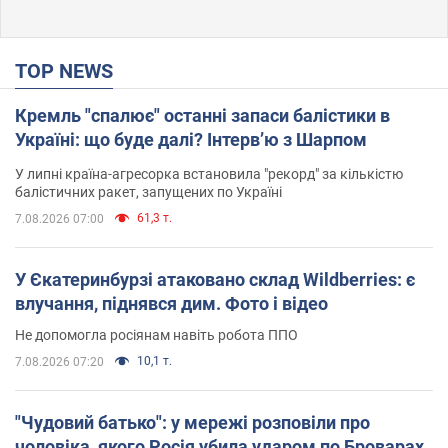
TOP NEWS
Кремль "спалює" останні запаси балістики в
Україні: що буде далі? Інтерв’ю з Шарпом
У липні країна-агресорка встановила "рекорд" за кількістю
балістичних ракет, запущених по Україні
61,3 т.
7.08.2026 07:00
У Єкатеринбурзі атаковано склад Wildberries: є
влучання, піднявся дим. Фото і відео
Не допомогла росіянам навіть робота ППО
10,1 т.
7.08.2026 07:20
"Чудовий батько": у мережі розповіли про
чоловіка, якого Росія убила ударом по Броварах.