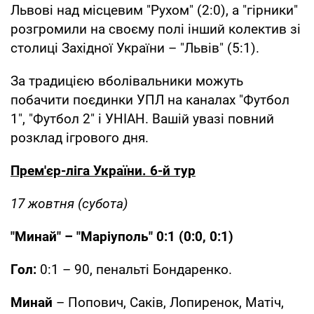
Львові над місцевим "Рухом" (2:0), а "гірники"
розгромили на своєму полі інший колектив зі
столиці Західної України – "Львів" (5:1).
За традицією вболівальники можуть
побачити поєдинки УПЛ на каналах "Футбол
1", "Футбол 2" і УНІАН. Вашій увазі повний
розклад ігрового дня.
Прем'єр-ліга України. 6-й тур
17 жовтня (субота)
"Минай" – "Маріуполь" 0:1 (0:0, 0:1)
Гол:
0:1 – 90, пенальті Бондаренко.
Минай
– Попович, Саків, Лопиренок, Матіч,