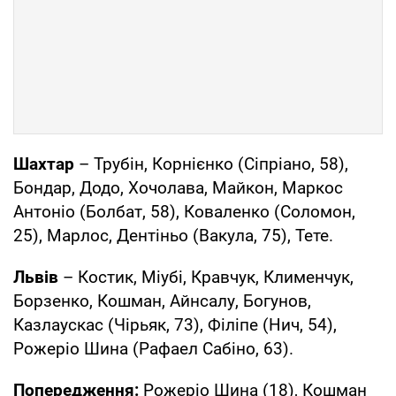
Шахтар
– Трубін, Корнієнко (Сіпріано, 58),
Бондар, Додо, Хочолава, Майкон, Маркос
Антоніо (Болбат, 58), Коваленко (Соломон,
25), Марлос, Дентіньо (Вакула, 75), Тете.
Львів
– Костик, Міубі, Кравчук, Клименчук,
Борзенко, Кошман, Айнсалу, Богунов,
Казлаускас (Чірьяк, 73), Філіпе (Нич, 54),
Рожеріо Шина (Рафаел Сабіно, 63).
Попередження:
Рожеріо Шина (18), Кошман