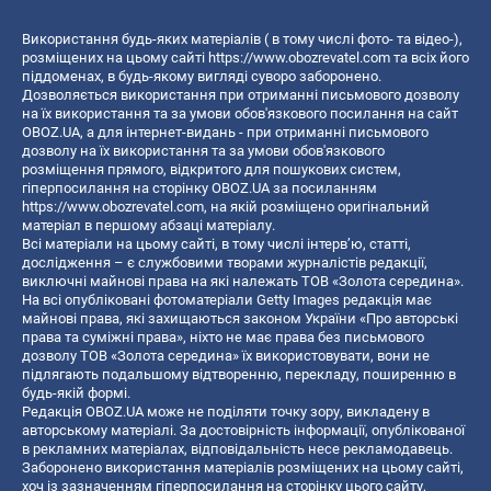
Використання будь-яких матеріалів ( в тому числі фото- та відео-),
розміщених на цьому сайті
https://www.obozrevatel.com
та всіх його
піддоменах, в будь-якому вигляді суворо заборонено.
Дозволяється використання при отриманні письмового дозволу
на їх використання та за умови обов'язкового посилання на сайт
OBOZ.UA, а для інтернет-видань - при отриманні письмового
дозволу на їх використання та за умови обов'язкового
розміщення прямого, відкритого для пошукових систем,
гіперпосилання на сторінку OBOZ.UA за посиланням
https://www.obozrevatel.com
, на якій розміщено оригінальний
матеріал в першому абзаці матеріалу.
Всі матеріали на цьому сайті, в тому числі інтерв’ю, статті,
дослідження – є службовими творами журналістів редакції,
виключні майнові права на які належать ТОВ «Золота середина».
На всі опубліковані фотоматеріали Getty Images редакція має
майнові права, які захищаються законом України «Про авторські
права та суміжні права», ніхто не має права без письмового
дозволу ТОВ «Золота середина» їх використовувати, вони не
підлягають подальшому відтворенню, перекладу, поширенню в
будь-якій формі.
Редакція OBOZ.UA може не поділяти точку зору, викладену в
авторському матеріалі. За достовірність інформації, опублікованої
в рекламних матеріалах, відповідальність несе рекламодавець.
Заборонено використання матеріалів розміщених на цьому сайті,
хоч із зазначенням гіперпосилання на сторінку цього сайту,