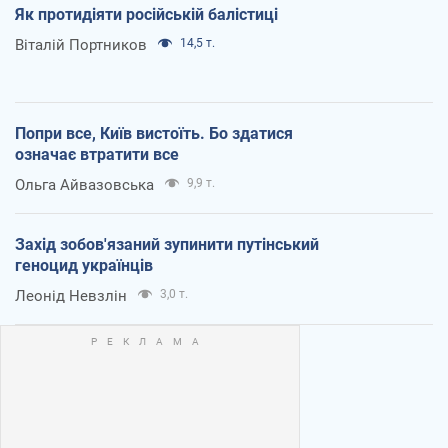
Як протидіяти російській балістиці
Віталій Портников
14,5 т.
Попри все, Київ вистоїть. Бо здатися
означає втратити все
Ольга Айвазовська
9,9 т.
Захід зобов'язаний зупинити путінський
геноцид українців
Леонід Невзлін
3,0 т.