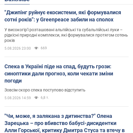
"Джипінг руйнує екосистеми, які формувалися
сотні років": у Greenpeace забили на сполох
У високогір'ї розташовані альпійські та субальпійські луки –
рідкісні природні комплекси, які формувалися протягом сотень
років
669
5.08.2026 23:00
Спека в Україні піде на спад, будуть грози:
синоптики дали прогноз, коли чекати зміни
погоди
Зовсім скоро спека поступово відступить
6,8 т.
5.08.2026 14:59
"Чи, може, я залякана з дитинства?" Олена
Зарецька – про вбивство бабусі-дисидентки
Алли Горської, критику Дмитра Стуса та втечу в