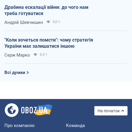
Драбина ескалації війни: до чого нам
треба готуватися
Андрій Шевчишин
6,0 т.
"Коли хочеться помсти": чому стратегія
України має залишатися іншою
Серж Марко
6,5 т.
Всі думки
На початок
Про компанію
Команда