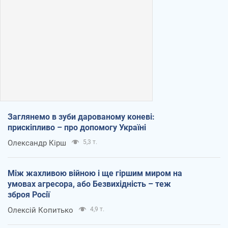
Заглянемо в зуби дарованому коневі:
прискіпливо – про допомогу Україні
Олександр Кірш
5,3 т.
Між жахливою війною і ще гіршим миром на
умовах агресора, або Безвихідність – теж
зброя Росії
Олексій Копитько
4,9 т.