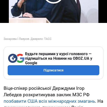
Play Video
Будьте першими у курсі головного —
підпишіться на Новини на OBOZ.UA у
Google
Підписатися
Віце-спікер російської Держдуми Ігор
Лебедєв розкритикував заклик МЗС РФ
позбавити США всіх міжнародних змагань
. На