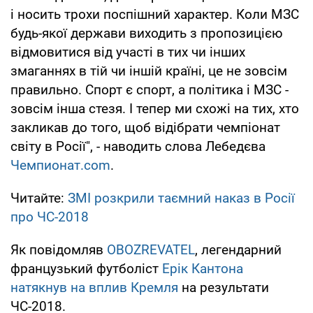
і носить трохи поспішний характер. Коли МЗС
будь-якої держави виходить з пропозицією
відмовитися від участі в тих чи інших
змаганнях в тій чи іншій країні, це не зовсім
правильно. Спорт є спорт, а політика і МЗС -
зовсім інша стезя. І тепер ми схожі на тих, хто
закликав до того, щоб відібрати чемпіонат
світу в Росії", - наводить слова Лебедєва
Чемпионат.com
.
Читайте:
ЗМІ розкрили таємний наказ в Росії
про ЧС-2018
Як повідомляв
OBOZREVATEL
, легендарний
французький футболіст
Ерік Кантона
натякнув на вплив Кремля
на результати
ЧС-2018.